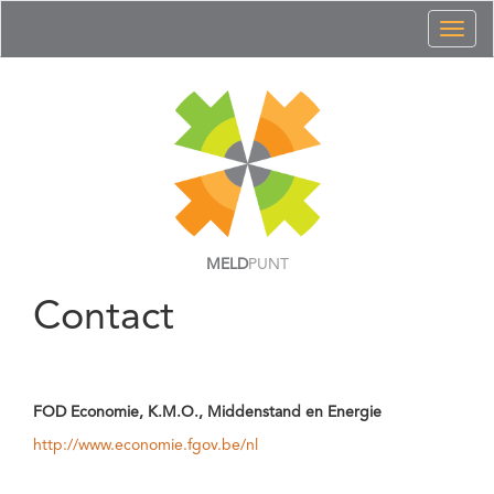
Toggl
naviga
MELD
PUNT
Contact
FOD Economie, K.M.O., Middenstand en Energie
http://www.economie.fgov.be/nl