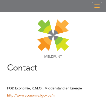
Toggl
naviga
MELD
PUNT
Contact
FOD Economie, K.M.O., Middenstand en Energie
http://www.economie.fgov.be/nl