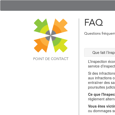
FAQ
Questions fréque
Que fait l’In
POINT DE
CONTACT
L’Inspection éco
service d’inspec
Si des infractio
aux infractions 
entraîner des sa
poursuites judici
Ce que l'Inspec
règlement alterna
Vous êtes victi
ou dommages sub