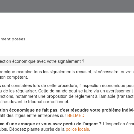
mment posées
spection économique avec votre signalement ?
nomique examine tous les signalements reçus et, si nécessaire, ouvre
tion compétent.
ns sont constatées lors de cette procédure, l'Inspection économique pe
ou de les régulariser. Cette demande peut se faire via un avertissement
nctions, notamment une proposition de règlement à l’amiable (transact
aires devant le tribunal correctionnel.
tion économique ne fait pas, c'est résoudre votre problème indivi
tif des litiges entre entreprises sur
BELMED
.
me d'une arnaque et vous avez perdu de l'argent ?
L’Inspection éco
is. Déposez plainte auprès de la
police locale
.