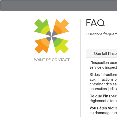
FAQ
Questions fréque
Que fait l’In
POINT DE
CONTACT
L’Inspection éco
service d’inspec
Si des infractio
aux infractions 
entraîner des sa
poursuites judici
Ce que l'Inspec
règlement alterna
Vous êtes victi
ou dommages sub