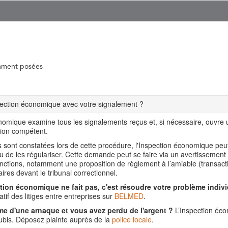
mment posées
spection économique avec votre signalement ?
nomique examine tous les signalements reçus et, si nécessaire, ouvre
tion compétent.
ns sont constatées lors de cette procédure, l'Inspection économique pe
ou de les régulariser. Cette demande peut se faire via un avertissement
nctions, notamment une proposition de règlement à l’amiable (transact
aires devant le tribunal correctionnel.
tion économique ne fait pas, c'est résoudre votre problème indivi
tif des litiges entre entreprises sur
BELMED
.
me d'une arnaque et vous avez perdu de l'argent ?
L’Inspection éco
is. Déposez plainte auprès de la
police locale
.