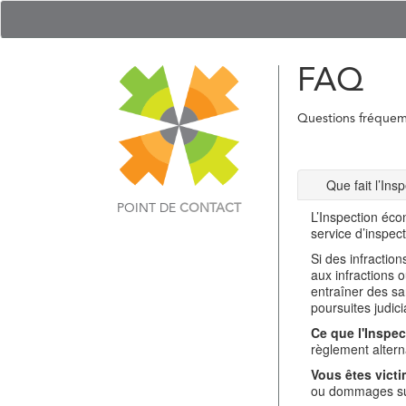
FAQ
Questions fréque
Que fait l’In
POINT DE
CONTACT
L’Inspection éco
service d’inspec
Si des infractio
aux infractions 
entraîner des sa
poursuites judici
Ce que l'Inspec
règlement alterna
Vous êtes victi
ou dommages sub