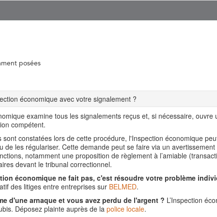
mment posées
spection économique avec votre signalement ?
nomique examine tous les signalements reçus et, si nécessaire, ouvre
tion compétent.
ns sont constatées lors de cette procédure, l'Inspection économique pe
ou de les régulariser. Cette demande peut se faire via un avertissement
nctions, notamment une proposition de règlement à l’amiable (transact
aires devant le tribunal correctionnel.
tion économique ne fait pas, c'est résoudre votre problème indivi
tif des litiges entre entreprises sur
BELMED
.
me d'une arnaque et vous avez perdu de l'argent ?
L’Inspection éco
is. Déposez plainte auprès de la
police locale
.