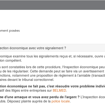
mment posées
spection économique avec votre signalement ?
nomique examine tous les signalements reçus et, si nécessaire, ouvre
tion compétent.
ns sont constatées lors de cette procédure, l'Inspection économique pe
ou de les régulariser. Cette demande peut se faire via un avertissement
nctions, notamment une proposition de règlement à l’amiable (transact
aires devant le tribunal correctionnel.
tion économique ne fait pas, c'est résoudre votre problème indivi
tif des litiges entre entreprises sur
BELMED
.
me d'une arnaque et vous avez perdu de l'argent ?
L’Inspection éco
is. Déposez plainte auprès de la
police locale
.