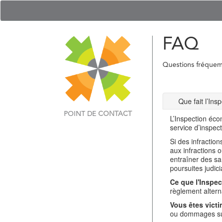
FAQ
Questions fréque
Que fait l’In
POINT DE
CONTACT
L’Inspection éco
service d’inspec
Si des infractio
aux infractions 
entraîner des sa
poursuites judici
Ce que l'Inspec
règlement alterna
Vous êtes victi
ou dommages sub