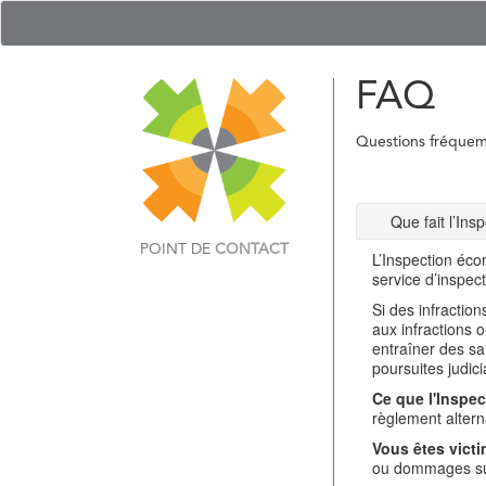
FAQ
Questions fréque
Que fait l’In
POINT DE
CONTACT
L’Inspection éco
service d’inspec
Si des infractio
aux infractions 
entraîner des sa
poursuites judici
Ce que l'Inspec
règlement alterna
Vous êtes victi
ou dommages sub