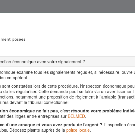
mment posées
spection économique avec votre signalement ?
nomique examine tous les signalements reçus et, si nécessaire, ouvre
tion compétent.
ns sont constatées lors de cette procédure, l'Inspection économique pe
ou de les régulariser. Cette demande peut se faire via un avertissement
nctions, notamment une proposition de règlement à l’amiable (transact
aires devant le tribunal correctionnel.
tion économique ne fait pas, c'est résoudre votre problème indivi
tif des litiges entre entreprises sur
BELMED
.
me d'une arnaque et vous avez perdu de l'argent ?
L’Inspection éco
is. Déposez plainte auprès de la
police locale
.