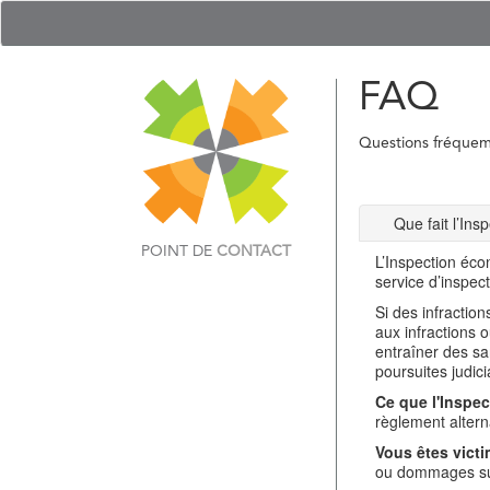
FAQ
Questions fréque
Que fait l’In
POINT DE
CONTACT
L’Inspection éco
service d’inspec
Si des infractio
aux infractions 
entraîner des sa
poursuites judici
Ce que l'Inspec
règlement alterna
Vous êtes victi
ou dommages sub