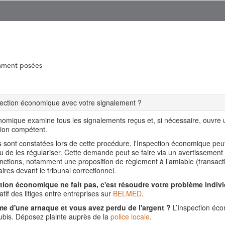
mment posées
spection économique avec votre signalement ?
nomique examine tous les signalements reçus et, si nécessaire, ouvre
tion compétent.
ns sont constatées lors de cette procédure, l'Inspection économique pe
ou de les régulariser. Cette demande peut se faire via un avertissement
nctions, notamment une proposition de règlement à l’amiable (transact
aires devant le tribunal correctionnel.
tion économique ne fait pas, c'est résoudre votre problème indivi
tif des litiges entre entreprises sur
BELMED
.
me d'une arnaque et vous avez perdu de l'argent ?
L’Inspection éco
is. Déposez plainte auprès de la
police locale
.