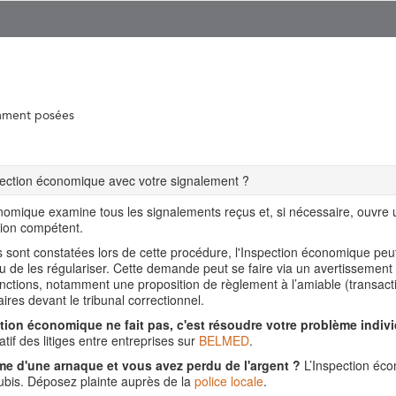
mment posées
spection économique avec votre signalement ?
nomique examine tous les signalements reçus et, si nécessaire, ouvre
tion compétent.
ns sont constatées lors de cette procédure, l'Inspection économique pe
ou de les régulariser. Cette demande peut se faire via un avertissement
nctions, notamment une proposition de règlement à l’amiable (transact
aires devant le tribunal correctionnel.
tion économique ne fait pas, c'est résoudre votre problème indivi
tif des litiges entre entreprises sur
BELMED
.
me d'une arnaque et vous avez perdu de l'argent ?
L’Inspection éco
is. Déposez plainte auprès de la
police locale
.