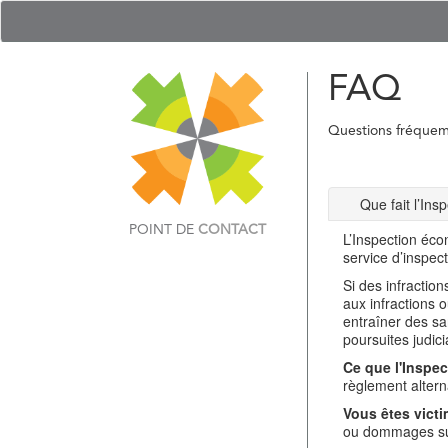
FAQ
Questions fréque
Que fait l’In
POINT DE
CONTACT
L’Inspection éco
service d’inspec
Si des infractio
aux infractions 
entraîner des sa
poursuites judici
Ce que l'Inspec
règlement alterna
Vous êtes victi
ou dommages sub