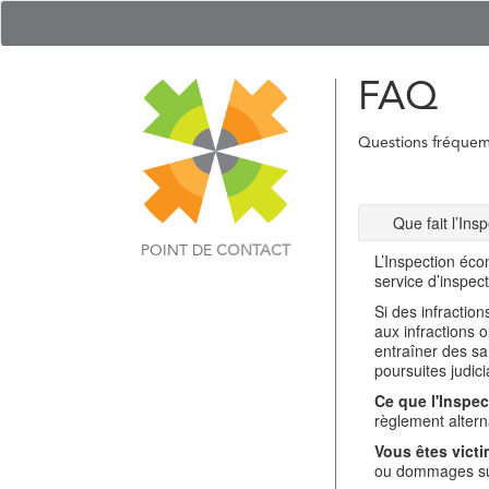
FAQ
Questions fréque
Que fait l’In
POINT DE
CONTACT
L’Inspection éco
service d’inspec
Si des infractio
aux infractions 
entraîner des sa
poursuites judici
Ce que l'Inspec
règlement alterna
Vous êtes victi
ou dommages sub