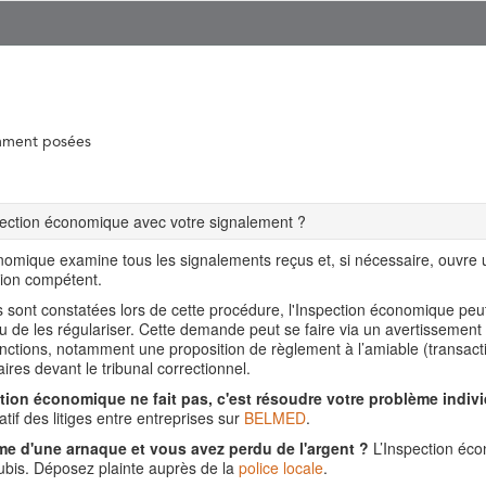
mment posées
spection économique avec votre signalement ?
nomique examine tous les signalements reçus et, si nécessaire, ouvre
tion compétent.
ns sont constatées lors de cette procédure, l'Inspection économique pe
ou de les régulariser. Cette demande peut se faire via un avertissement
nctions, notamment une proposition de règlement à l’amiable (transact
aires devant le tribunal correctionnel.
tion économique ne fait pas, c'est résoudre votre problème indivi
tif des litiges entre entreprises sur
BELMED
.
me d'une arnaque et vous avez perdu de l'argent ?
L’Inspection éco
is. Déposez plainte auprès de la
police locale
.