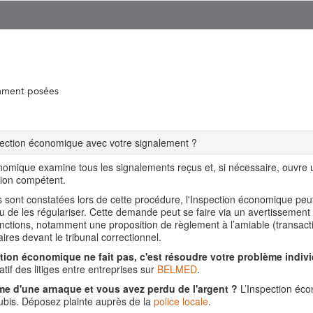
mment posées
spection économique avec votre signalement ?
nomique examine tous les signalements reçus et, si nécessaire, ouvre
tion compétent.
ns sont constatées lors de cette procédure, l'Inspection économique pe
ou de les régulariser. Cette demande peut se faire via un avertissement
nctions, notamment une proposition de règlement à l’amiable (transact
aires devant le tribunal correctionnel.
tion économique ne fait pas, c'est résoudre votre problème indivi
tif des litiges entre entreprises sur
BELMED
.
me d'une arnaque et vous avez perdu de l'argent ?
L’Inspection éco
is. Déposez plainte auprès de la
police locale
.