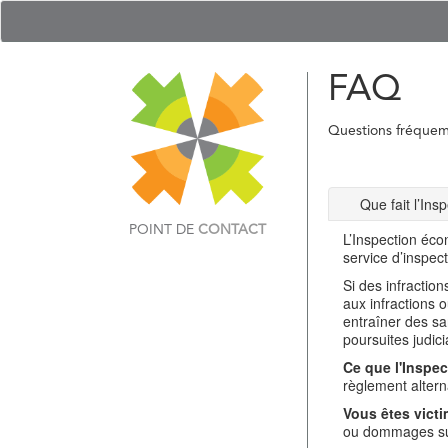
FAQ
Questions fréque
Que fait l’In
POINT DE
CONTACT
L’Inspection éco
service d’inspec
Si des infractio
aux infractions 
entraîner des sa
poursuites judici
Ce que l'Inspec
règlement alterna
Vous êtes victi
ou dommages sub