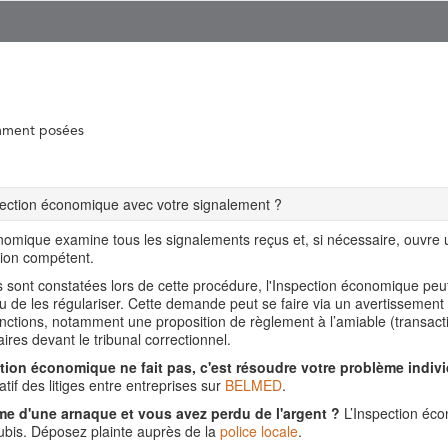
mment posées
spection économique avec votre signalement ?
nomique examine tous les signalements reçus et, si nécessaire, ouvre
tion compétent.
ns sont constatées lors de cette procédure, l'Inspection économique pe
ou de les régulariser. Cette demande peut se faire via un avertissement
nctions, notamment une proposition de règlement à l’amiable (transact
aires devant le tribunal correctionnel.
tion économique ne fait pas, c'est résoudre votre problème indivi
tif des litiges entre entreprises sur
BELMED
.
me d'une arnaque et vous avez perdu de l'argent ?
L’Inspection éco
is. Déposez plainte auprès de la
police locale
.