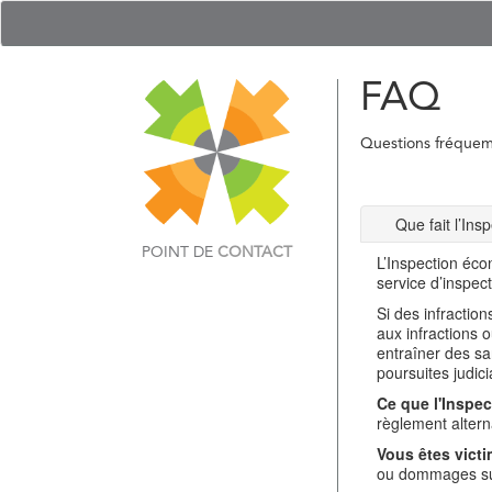
FAQ
Questions fréque
Que fait l’In
POINT DE
CONTACT
L’Inspection éco
service d’inspec
Si des infractio
aux infractions 
entraîner des sa
poursuites judici
Ce que l'Inspec
règlement alterna
Vous êtes victi
ou dommages sub