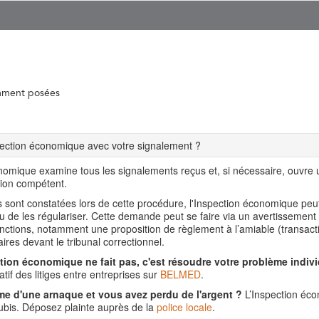
mment posées
spection économique avec votre signalement ?
nomique examine tous les signalements reçus et, si nécessaire, ouvre
tion compétent.
ns sont constatées lors de cette procédure, l'Inspection économique pe
ou de les régulariser. Cette demande peut se faire via un avertissement
nctions, notamment une proposition de règlement à l’amiable (transact
aires devant le tribunal correctionnel.
tion économique ne fait pas, c'est résoudre votre problème indivi
tif des litiges entre entreprises sur
BELMED
.
me d'une arnaque et vous avez perdu de l'argent ?
L’Inspection éco
is. Déposez plainte auprès de la
police locale
.