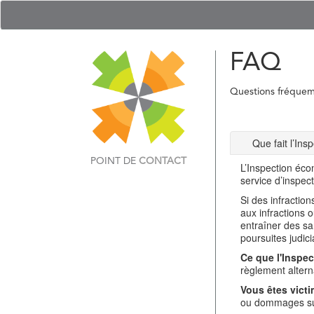
FAQ
Questions fréque
Que fait l’In
POINT DE
CONTACT
L’Inspection éco
service d’inspec
Si des infractio
aux infractions 
entraîner des sa
poursuites judici
Ce que l'Inspec
règlement alterna
Vous êtes victi
ou dommages sub