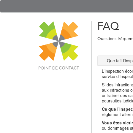
FAQ
Questions fréque
Que fait l’In
POINT DE
CONTACT
L’Inspection éco
service d’inspec
Si des infractio
aux infractions 
entraîner des sa
poursuites judici
Ce que l'Inspec
règlement alterna
Vous êtes victi
ou dommages sub