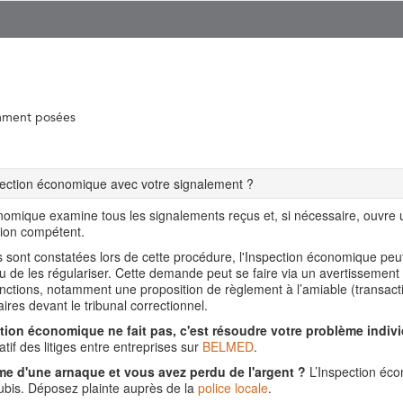
mment posées
spection économique avec votre signalement ?
nomique examine tous les signalements reçus et, si nécessaire, ouvre
tion compétent.
ns sont constatées lors de cette procédure, l'Inspection économique pe
ou de les régulariser. Cette demande peut se faire via un avertissement
nctions, notamment une proposition de règlement à l’amiable (transact
aires devant le tribunal correctionnel.
tion économique ne fait pas, c'est résoudre votre problème indivi
tif des litiges entre entreprises sur
BELMED
.
me d'une arnaque et vous avez perdu de l'argent ?
L’Inspection éco
is. Déposez plainte auprès de la
police locale
.