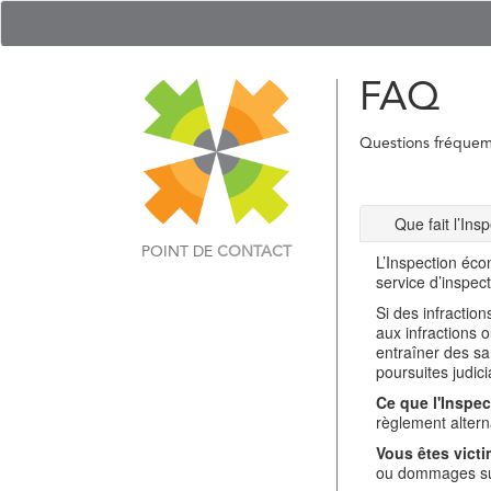
FAQ
Questions fréque
Que fait l’In
POINT DE
CONTACT
L’Inspection éco
service d’inspec
Si des infractio
aux infractions 
entraîner des sa
poursuites judici
Ce que l'Inspec
règlement alterna
Vous êtes victi
ou dommages sub