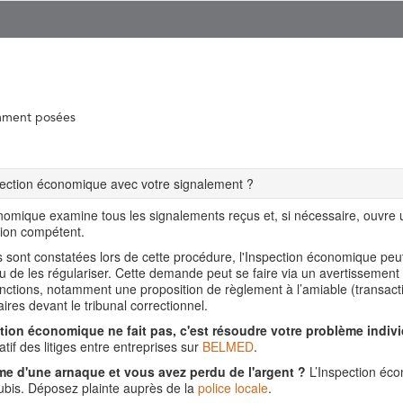
mment posées
spection économique avec votre signalement ?
nomique examine tous les signalements reçus et, si nécessaire, ouvre
tion compétent.
ns sont constatées lors de cette procédure, l'Inspection économique pe
ou de les régulariser. Cette demande peut se faire via un avertissement
nctions, notamment une proposition de règlement à l’amiable (transact
aires devant le tribunal correctionnel.
tion économique ne fait pas, c'est résoudre votre problème indivi
tif des litiges entre entreprises sur
BELMED
.
me d'une arnaque et vous avez perdu de l'argent ?
L’Inspection éco
is. Déposez plainte auprès de la
police locale
.