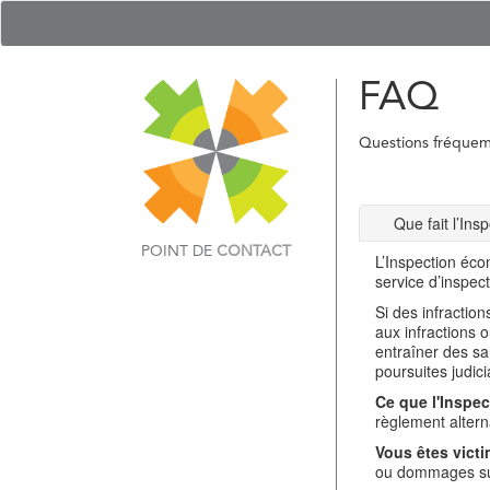
FAQ
Questions fréque
Que fait l’In
POINT DE
CONTACT
L’Inspection éco
service d’inspec
Si des infractio
aux infractions 
entraîner des sa
poursuites judici
Ce que l'Inspec
règlement alterna
Vous êtes victi
ou dommages sub