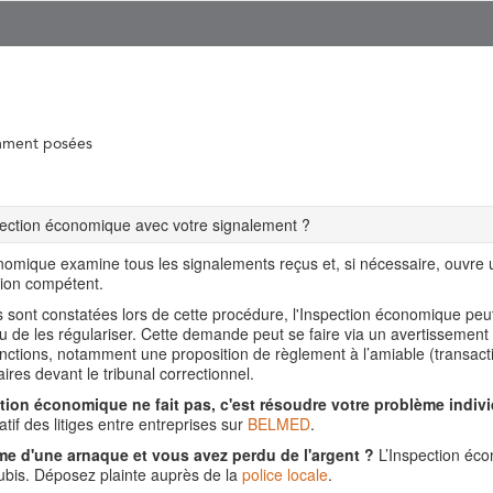
mment posées
spection économique avec votre signalement ?
nomique examine tous les signalements reçus et, si nécessaire, ouvre
tion compétent.
ns sont constatées lors de cette procédure, l'Inspection économique pe
ou de les régulariser. Cette demande peut se faire via un avertissement
nctions, notamment une proposition de règlement à l’amiable (transact
aires devant le tribunal correctionnel.
tion économique ne fait pas, c'est résoudre votre problème indivi
tif des litiges entre entreprises sur
BELMED
.
me d'une arnaque et vous avez perdu de l'argent ?
L’Inspection éco
is. Déposez plainte auprès de la
police locale
.