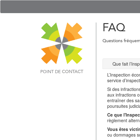
FAQ
Questions fréque
Que fait l’In
POINT DE
CONTACT
L’Inspection éco
service d’inspec
Si des infractio
aux infractions 
entraîner des sa
poursuites judici
Ce que l'Inspec
règlement alterna
Vous êtes victi
ou dommages sub