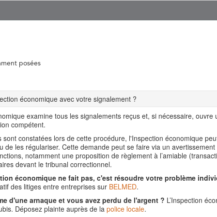
mment posées
spection économique avec votre signalement ?
nomique examine tous les signalements reçus et, si nécessaire, ouvre
tion compétent.
ns sont constatées lors de cette procédure, l'Inspection économique pe
ou de les régulariser. Cette demande peut se faire via un avertissement
nctions, notamment une proposition de règlement à l’amiable (transact
aires devant le tribunal correctionnel.
tion économique ne fait pas, c'est résoudre votre problème indivi
tif des litiges entre entreprises sur
BELMED
.
me d'une arnaque et vous avez perdu de l'argent ?
L’Inspection éco
is. Déposez plainte auprès de la
police locale
.