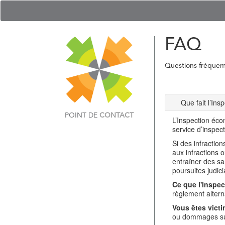
FAQ
Questions fréque
Que fait l’In
POINT DE
CONTACT
L’Inspection éco
service d’inspec
Si des infractio
aux infractions 
entraîner des sa
poursuites judici
Ce que l'Inspec
règlement alterna
Vous êtes victi
ou dommages sub