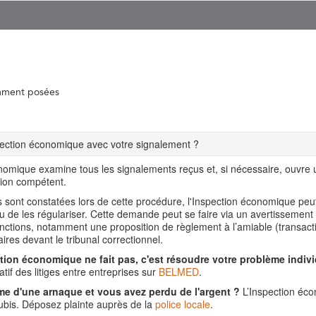
mment posées
spection économique avec votre signalement ?
nomique examine tous les signalements reçus et, si nécessaire, ouvre
tion compétent.
ns sont constatées lors de cette procédure, l'Inspection économique pe
ou de les régulariser. Cette demande peut se faire via un avertissement
nctions, notamment une proposition de règlement à l’amiable (transact
aires devant le tribunal correctionnel.
tion économique ne fait pas, c'est résoudre votre problème indivi
tif des litiges entre entreprises sur
BELMED
.
me d'une arnaque et vous avez perdu de l'argent ?
L’Inspection éco
is. Déposez plainte auprès de la
police locale
.