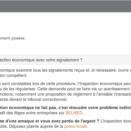
mment posées
spection économique avec votre signalement ?
nomique examine tous les signalements reçus et, si nécessaire, ouvre
tion compétent.
ns sont constatées lors de cette procédure, l'Inspection économique pe
ou de les régulariser. Cette demande peut se faire via un avertissement
nctions, notamment une proposition de règlement à l’amiable (transact
aires devant le tribunal correctionnel.
tion économique ne fait pas, c'est résoudre votre problème indivi
tif des litiges entre entreprises sur
BELMED
.
me d'une arnaque et vous avez perdu de l'argent ?
L’Inspection éco
is. Déposez plainte auprès de la
police locale
.