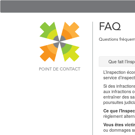
FAQ
Questions fréque
Que fait l’In
POINT DE
CONTACT
L’Inspection éco
service d’inspec
Si des infractio
aux infractions 
entraîner des sa
poursuites judici
Ce que l'Inspec
règlement alterna
Vous êtes victi
ou dommages sub