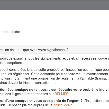
mment posées
spection économique avec votre signalement ?
nomique examine tous les signalements reçus et, si nécessaire, ouvre
tion compétent.
ns sont constatées lors de cette procédure, l'Inspection économique pe
ou de les régulariser. Cette demande peut se faire via un avertissement
nctions, notamment une proposition de règlement à l’amiable (transact
aires devant le tribunal correctionnel.
tion économique ne fait pas, c'est résoudre votre problème indivi
tif des litiges entre entreprises sur
BELMED
.
me d'une arnaque et vous avez perdu de l'argent ?
L’Inspection éco
is. Déposez plainte auprès de la
police locale
.