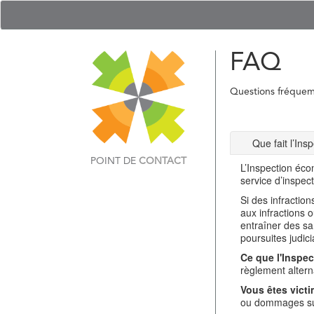
FAQ
Questions fréque
Que fait l’In
POINT DE
CONTACT
L’Inspection éco
service d’inspec
Si des infractio
aux infractions 
entraîner des sa
poursuites judici
Ce que l'Inspec
règlement alterna
Vous êtes victi
ou dommages sub