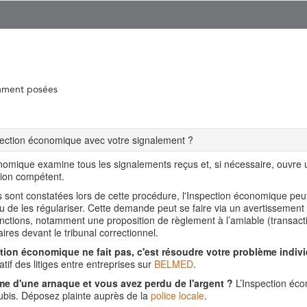
mment posées
spection économique avec votre signalement ?
nomique examine tous les signalements reçus et, si nécessaire, ouvre
tion compétent.
ns sont constatées lors de cette procédure, l'Inspection économique pe
ou de les régulariser. Cette demande peut se faire via un avertissement
nctions, notamment une proposition de règlement à l’amiable (transact
aires devant le tribunal correctionnel.
tion économique ne fait pas, c'est résoudre votre problème indivi
tif des litiges entre entreprises sur
BELMED
.
me d'une arnaque et vous avez perdu de l'argent ?
L’Inspection éco
is. Déposez plainte auprès de la
police locale
.