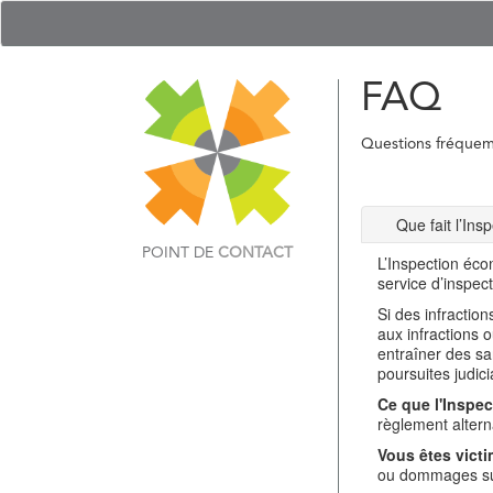
FAQ
Questions fréque
Que fait l’In
POINT DE
CONTACT
L’Inspection éco
service d’inspec
Si des infractio
aux infractions 
entraîner des sa
poursuites judici
Ce que l'Inspec
règlement alterna
Vous êtes victi
ou dommages sub