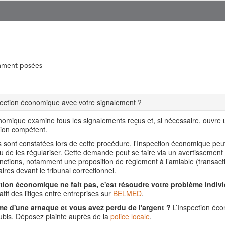
mment posées
spection économique avec votre signalement ?
nomique examine tous les signalements reçus et, si nécessaire, ouvre
tion compétent.
ns sont constatées lors de cette procédure, l'Inspection économique pe
ou de les régulariser. Cette demande peut se faire via un avertissement
nctions, notamment une proposition de règlement à l’amiable (transact
aires devant le tribunal correctionnel.
tion économique ne fait pas, c'est résoudre votre problème indivi
tif des litiges entre entreprises sur
BELMED
.
me d'une arnaque et vous avez perdu de l'argent ?
L’Inspection éco
is. Déposez plainte auprès de la
police locale
.