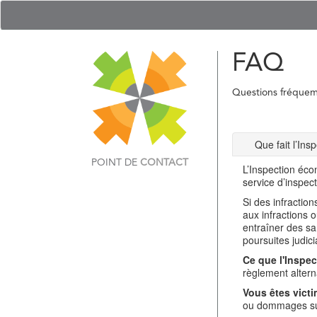
FAQ
Questions fréque
Que fait l’In
POINT DE
CONTACT
L’Inspection éco
service d’inspec
Si des infractio
aux infractions 
entraîner des sa
poursuites judici
Ce que l'Inspec
règlement alterna
Vous êtes victi
ou dommages sub