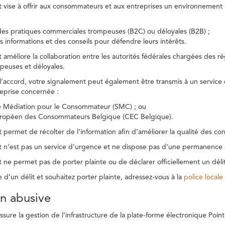
t vise à offrir aux consommateurs et aux entreprises un environnement n
des pratiques commerciales trompeuses (B2C) ou déloyales (B2B) ;
s informations et des conseils pour défendre leurs intérêts.
t améliore la collaboration entre les autorités fédérales chargées des 
peuses et déloyales.
l’accord, votre signalement peut également être transmis à un service
reprise concernée :
de Médiation pour le Consommateur (SMC) ; ou
uropéen des Consommateurs Belgique (CEC Belgique).
 permet de récolter de l’information afin d’améliorer la qualité des con
t n’est pas un service d’urgence et ne dispose pas d’une permanence 
 ne permet pas de porter plainte ou de déclarer officiellement un délit
e d’un délit et souhaitez porter plainte, adressez-vous à la
police locale
ion abusive
ure la gestion de l’infrastructure de la plate-forme électronique Point