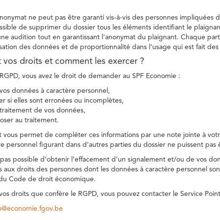
 anonymat ne peut pas être garanti vis-à-vis des personnes impliquées da
sible de supprimer du dossier tous les éléments identifiant le plaignan
une audition tout en garantissant l'anonymat du plaignant. Chaque part
sation des données et de proportionnalité dans l’usage qui est fait de
t vos droits et comment les exercer ?
GPD, vous avez le droit de demander au SPF Economie :
vos données à caractère personnel,
ier si elles sont erronées ou incomplètes,
e traitement de vos données,
ser au traitement.
t vous permet de compléter ces informations par une note jointe à votre
e personnel figurant dans d’autres parties du dossier ne puissent pas 
est pas possible d’obtenir l’effacement d’un signalement et/ou de vos do
ns aux droits des personnes dont les données à caractère personnel sont
 du Code de droit économique.
 vos droits que confère le RGPD, vous pouvez contacter le Service Poi
co@economie.fgov.be