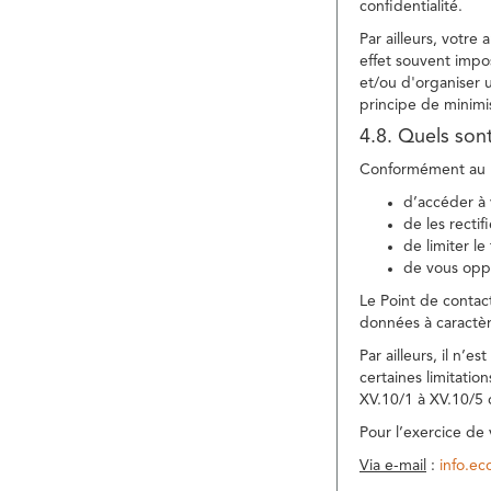
confidentialité.
Par ailleurs, votre
effet souvent impos
et/ou d'organiser 
principe de minimi
4.8. Quels son
Conformément au R
d’accéder à 
de les rectif
de limiter l
de vous oppo
Le Point de contac
données à caractèr
Par ailleurs, il n’
certaines limitatio
XV.10/1 à XV.10/5
Pour l’exercice de
Via e-mail
:
info.e