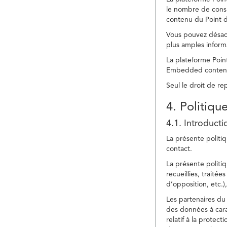
le nombre de consu
contenu du Point d
Vous pouvez désacti
plus amples inform
La plateforme Point
Embedded content » 
Seul le droit de r
4. Politiqu
4.1. Introducti
La présente politiq
contact.
La présente politiq
recueillies, traitée
d’opposition, etc.),
Les partenaires du 
des données à cara
relatif à la protec