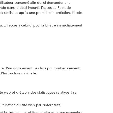
utilisateur concerné afin de lui demander une
nde dans le délai imparti, l’accès au Point de
s similaires après une première interdiction, l’accès
act, l’accès à celui-ci pourra lui être immédiatement
adre d’un signalement, les faits pourront également
’Instruction criminelle.
te web et d’établir des statistiques relatives à sa
utilisation du site web par l’internaute)
nt les internautes visitent le site web, par exemple :