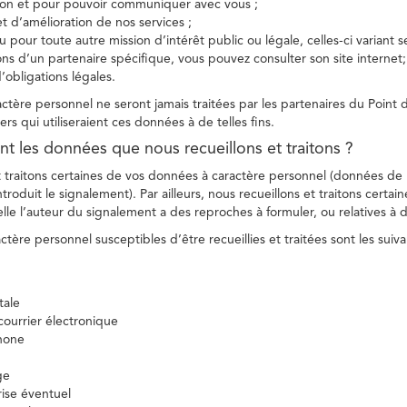
tion et pour pouvoir communiquer avec vous ;
et d’amélioration de nos services ;
 pour toute autre mission d’intérêt public ou légale, celles-ci variant 
ions d’un partenaire spécifique, vous pouvez consulter son site internet;
’obligations légales.
tère personnel ne seront jamais traitées par les partenaires du Point d
ers qui utiliseraient ces données à de telles fins.
nt les données que nous recueillons et traitons ?
t traitons certaines de vos données à caractère personnel (données de
troduit le signalement). Par ailleurs, nous recueillons et traitons certai
lle l’auteur du signalement a des reproches à formuler, ou relatives à 
tère personnel susceptibles d’être recueillies et traitées sont les suiva
tale
ourrier électronique
hone
ge
ise éventuel