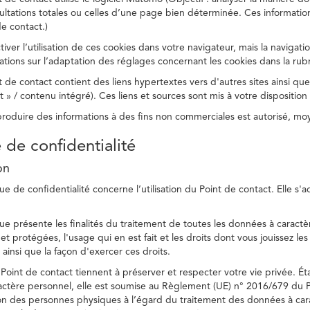
ltations totales ou celles d’une page bien déterminée. Ces information
e contact.)
ver l’utilisation de ces cookies dans votre navigateur, mais la navigati
ations sur l’adaptation des réglages concernant les cookies dans la rub
 de contact contient des liens hypertextes vers d'autres sites ainsi que
/ contenu intégré). Ces liens et sources sont mis à votre disposition u
eproduire des informations à des fins non commerciales est autorisé, m
e de confidentialité
on
ue de confidentialité concerne l’utilisation du Point de contact. Elle s'
ue présente les finalités du traitement de toutes les données à caractèr
s et protégées, l'usage qui en est fait et les droits dont vous jouissez le
 ainsi que la façon d'exercer ces droits.
Point de contact tiennent à préserver et respecter votre vie privée. Ét
ctère personnel, elle est soumise au Règlement (UE) n° 2016/679 du 
tion des personnes physiques à l’égard du traitement des données à carac