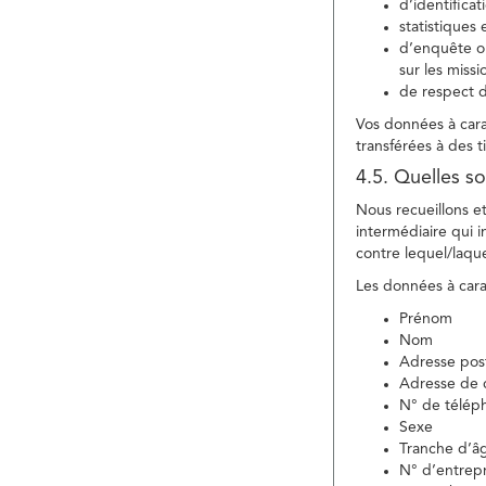
d’identifica
statistiques 
d’enquête ou
sur les miss
de respect d
Vos données à carac
transférées à des ti
4.5. Quelles so
Nous recueillons e
intermédiaire qui in
contre lequel/laque
Les données à carac
Prénom
Nom
Adresse pos
Adresse de c
N° de télép
Sexe
Tranche d’â
N° d’entrepr