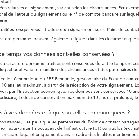
entuel
es relatives au signalement, variant selon les circonstances. Par exemple
ional de l’auteur du signalement ou le n° de compte bancaire sur lequel
erie
raitées lorsque vous introduisez un signalement sur le Point de contact
ctère personnel peuvent également figurer dans les documents que vo
de temps vos données sont-elles conservées ?
à caractère personnel traitées sont conservées durant le temps nécessai
, lequel peut varier en fonction des circonstances et des partenaires d
spection économique du SPF Economie, gestionnaire du Point de contact
10 ans, au maximum, à partir de la réception de votre signalement. Lo
vert par l’Inspection économique, vos données sont conservées 10 ans,
diciaire, le délai de conservation maximum de 10 ans est prolongé, le c
ès à vos données et à qui sont-elles communiquées ?
rconstances, il se peut que les partenaires du Point de contact partag
ex : sous-traitant s’occupant de l’infrastructure ICT) ou publics (ex : au
s un cadre légal et uniquement dans le cadre des finalités mentionnées