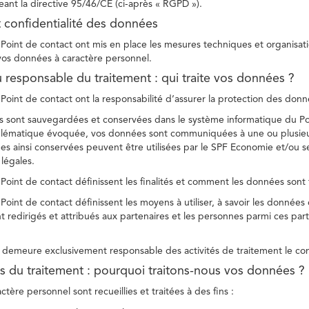
ant la directive 95/46/CE (ci-après « RGPD »).
t confidentialité des données
Point de contact ont mis en place les mesures techniques et organisation
 vos données à caractère personnel.
u responsable du traitement : qui traite vos données ?
Point de contact ont la responsabilité d’assurer la protection des donnée
 sont sauvegardées et conservées dans le système informatique du Po
oblématique évoquée, vos données sont communiquées à une ou plusieur
es ainsi conservées peuvent être utilisées par le SPF Economie et/ou se
 légales.
Point de contact définissent les finalités et comment les données sont 
Point de contact définissent les moyens à utiliser, à savoir les données
 redirigés et attribués aux partenaires et les personnes parmi ces part
demeure exclusivement responsable des activités de traitement le con
tés du traitement : pourquoi traitons-nous vos données ?
tère personnel sont recueillies et traitées à des fins :