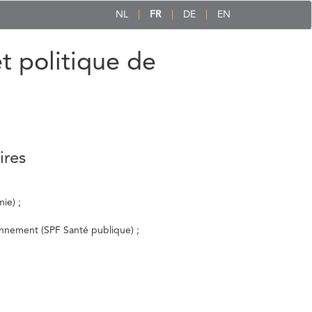
NL
FR
DE
EN
et politique de
ires
ie) ;
ronnement (SPF Santé publique) ;