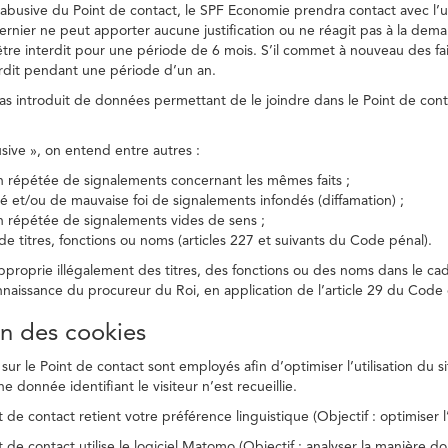
on abusive du Point de contact, le SPF Economie prendra contact avec l’
dernier ne peut apporter aucune justification ou ne réagit pas à la dema
être interdit pour une période de 6 mois. S’il commet à nouveau des fait
terdit pendant une période d’un an.
a pas introduit de données permettant de le joindre dans le Point de cont
busive », on entend entre autres :
on répétée de signalements concernant les mêmes faits ;
té et/ou de mauvaise foi de signalements infondés (diffamation) ;
on répétée de signalements vides de sens ;
 de titres, fonctions ou noms (articles 227 et suivants du Code pénal).
’approprie illégalement des titres, des fonctions ou des noms dans le c
nnaissance du procureur du Roi, en application de l’article 29 du Code d
ion des cookies
 sur le Point de contact sont employés afin d’optimiser l’utilisation du si
e donnée identifiant le visiteur n’est recueillie.
 de contact retient votre préférence linguistique (Objectif : optimiser l’
 de contact utilise le logiciel Matomo (Objectif : analyser la manière do