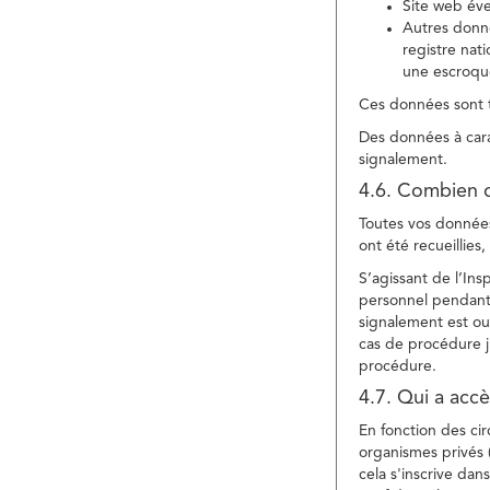
Site web év
Autres donné
registre nat
une escroqu
Ces données sont t
Des données à cara
signalement.
4.6. Combien 
Toutes vos données 
ont été recueillies
S’agissant de l’In
personnel pendant 
signalement est ou
cas de procédure ju
procédure.
4.7. Qui a acc
En fonction des ci
organismes privés (
cela s'inscrive dan