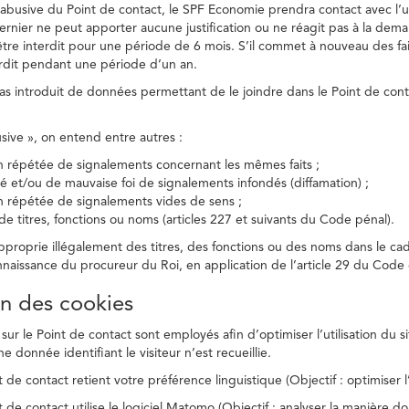
on abusive du Point de contact, le SPF Economie prendra contact avec l’
dernier ne peut apporter aucune justification ou ne réagit pas à la dema
être interdit pour une période de 6 mois. S’il commet à nouveau des fait
terdit pendant une période d’un an.
a pas introduit de données permettant de le joindre dans le Point de cont
busive », on entend entre autres :
on répétée de signalements concernant les mêmes faits ;
té et/ou de mauvaise foi de signalements infondés (diffamation) ;
on répétée de signalements vides de sens ;
 de titres, fonctions ou noms (articles 227 et suivants du Code pénal).
’approprie illégalement des titres, des fonctions ou des noms dans le c
nnaissance du procureur du Roi, en application de l’article 29 du Code d
ion des cookies
 sur le Point de contact sont employés afin d’optimiser l’utilisation du si
e donnée identifiant le visiteur n’est recueillie.
 de contact retient votre préférence linguistique (Objectif : optimiser l’
 de contact utilise le logiciel Matomo (Objectif : analyser la manière do