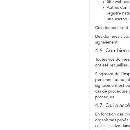
Site web év
Autres donné
registre nat
une escroqu
Ces données sont t
Des données à cara
signalement.
4.6. Combien 
Toutes vos données 
ont été recueillies
S’agissant de l’In
personnel pendant 
signalement est ou
cas de procédure ju
procédure.
4.7. Qui a acc
En fonction des ci
organismes privés (
cela s'inscrive dan