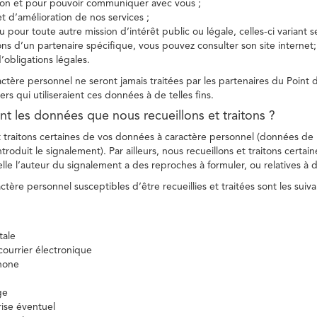
tion et pour pouvoir communiquer avec vous ;
et d’amélioration de nos services ;
 pour toute autre mission d’intérêt public ou légale, celles-ci variant 
ions d’un partenaire spécifique, vous pouvez consulter son site internet;
’obligations légales.
tère personnel ne seront jamais traitées par les partenaires du Point d
ers qui utiliseraient ces données à de telles fins.
nt les données que nous recueillons et traitons ?
t traitons certaines de vos données à caractère personnel (données de
troduit le signalement). Par ailleurs, nous recueillons et traitons certai
lle l’auteur du signalement a des reproches à formuler, ou relatives à 
tère personnel susceptibles d’être recueillies et traitées sont les suiva
tale
ourrier électronique
hone
ge
ise éventuel