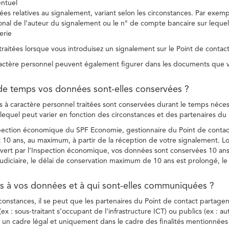
entuel
es relatives au signalement, variant selon les circonstances. Par exemple
ional de l’auteur du signalement ou le n° de compte bancaire sur lequel
erie
raitées lorsque vous introduisez un signalement sur le Point de contact
ctère personnel peuvent également figurer dans les documents que vo
de temps vos données sont-elles conservées ?
à caractère personnel traitées sont conservées durant le temps nécessai
, lequel peut varier en fonction des circonstances et des partenaires d
spection économique du SPF Economie, gestionnaire du Point de contact
10 ans, au maximum, à partir de la réception de votre signalement. Lo
vert par l’Inspection économique, vos données sont conservées 10 ans,
diciaire, le délai de conservation maximum de 10 ans est prolongé, le c
ès à vos données et à qui sont-elles communiquées ?
rconstances, il se peut que les partenaires du Point de contact partag
ex : sous-traitant s’occupant de l’infrastructure ICT) ou publics (ex : au
s un cadre légal et uniquement dans le cadre des finalités mentionnées