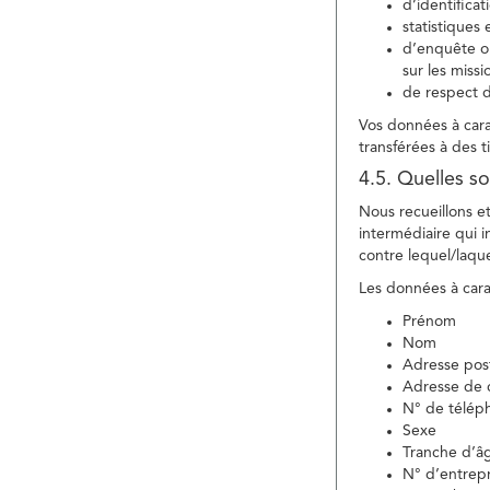
d’identifica
statistiques 
d’enquête ou
sur les miss
de respect d
Vos données à carac
transférées à des ti
4.5. Quelles so
Nous recueillons e
intermédiaire qui in
contre lequel/laque
Les données à carac
Prénom
Nom
Adresse pos
Adresse de c
N° de télép
Sexe
Tranche d’â
N° d’entrepr