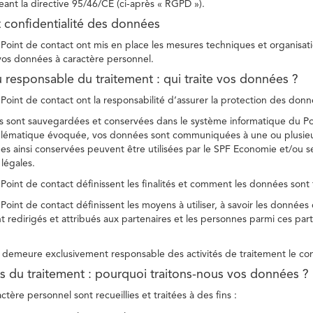
ant la directive 95/46/CE (ci-après « RGPD »).
t confidentialité des données
Point de contact ont mis en place les mesures techniques et organisation
 vos données à caractère personnel.
u responsable du traitement : qui traite vos données ?
Point de contact ont la responsabilité d’assurer la protection des donnée
 sont sauvegardées et conservées dans le système informatique du Po
oblématique évoquée, vos données sont communiquées à une ou plusieur
es ainsi conservées peuvent être utilisées par le SPF Economie et/ou se
 légales.
Point de contact définissent les finalités et comment les données sont 
Point de contact définissent les moyens à utiliser, à savoir les données
 redirigés et attribués aux partenaires et les personnes parmi ces part
demeure exclusivement responsable des activités de traitement le con
tés du traitement : pourquoi traitons-nous vos données ?
tère personnel sont recueillies et traitées à des fins :