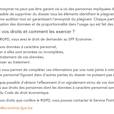
 anonymat ne peut pas être garanti vis-à-vis des personnes impliquées da
sible de supprimer du dossier tous les éléments identifiant le plaignan
une audition tout en garantissant l'anonymat du plaignant. Chaque part
sation des données et de proportionnalité dans l’usage qui est fait de
t vos droits et comment les exercer ?
GPD, vous avez le droit de demander au SPF Economie :
vos données à caractère personnel,
ier si elles sont erronées ou incomplètes,
e traitement de vos données,
ser au traitement.
t vous permet de compléter ces informations par une note jointe à votre
e personnel figurant dans d’autres parties du dossier ne puissent pas 
est pas possible d’obtenir l’effacement d’un signalement et/ou de vos do
ns aux droits des personnes dont les données à caractère personnel sont
 du Code de droit économique.
 vos droits que confère le RGPD, vous pouvez contacter le Service Poi
co@economie.fgov.be