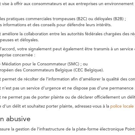
t vise à offrir aux consommateurs et aux entreprises un environnement n
des pratiques commerciales trompeuses (B2C) ou déloyales (B2B) ;
s informations et des conseils pour défendre leurs intérêts.
t améliore la collaboration entre les autorités fédérales chargées des 
peuses et déloyales.
l’accord, votre signalement peut également être transmis à un service
reprise concernée :
de Médiation pour le Consommateur (SMC) ; ou
uropéen des Consommateurs Belgique (CEC Belgique).
 permet de récolter de l’information afin d’améliorer la qualité des con
t n’est pas un service d’urgence et ne dispose pas d’une permanence 
 ne permet pas de porter plainte ou de déclarer officiellement un délit
e d’un délit et souhaitez porter plainte, adressez-vous à la
police locale
ion abusive
ure la gestion de l’infrastructure de la plate-forme électronique Point