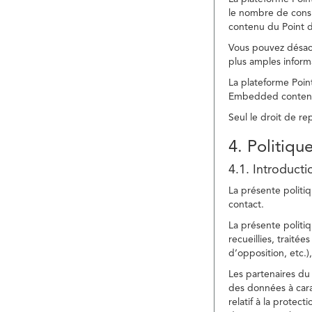
le nombre de consu
contenu du Point d
Vous pouvez désacti
plus amples inform
La plateforme Point
Embedded content » 
Seul le droit de r
4. Politiqu
4.1. Introducti
La présente politiq
contact.
La présente politiq
recueillies, traitée
d’opposition, etc.),
Les partenaires du 
des données à cara
relatif à la protec