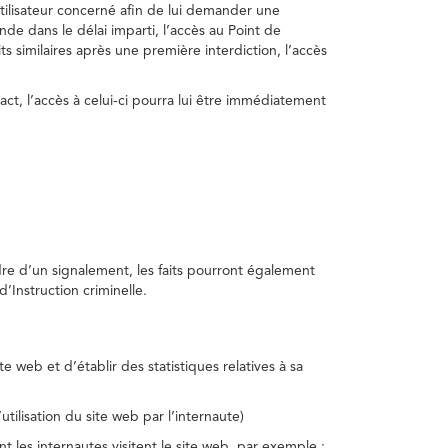
utilisateur concerné afin de lui demander une
nde dans le délai imparti, l’accès au Point de
s similaires après une première interdiction, l’accès
act, l’accès à celui-ci pourra lui être immédiatement
adre d’un signalement, les faits pourront également
’Instruction criminelle.
te web et d’établir des statistiques relatives à sa
utilisation du site web par l’internaute)
nt les internautes visitent le site web, par exemple :