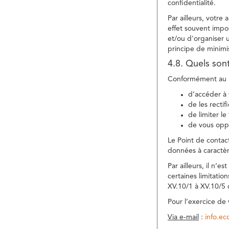
confidentialité.
Par ailleurs, votre
effet souvent impos
et/ou d'organiser 
principe de minimi
4.8. Quels son
Conformément au R
d’accéder à 
de les rectif
de limiter l
de vous oppo
Le Point de contac
données à caractèr
Par ailleurs, il n’
certaines limitatio
XV.10/1 à XV.10/5
Pour l’exercice de
Via e-mail
:
info.e