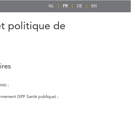
NL
FR
DE
EN
et politique de
ires
ie) ;
ronnement (SPF Santé publique) ;