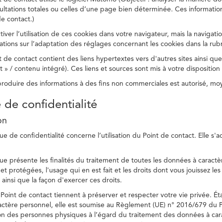
ltations totales ou celles d’une page bien déterminée. Ces information
e contact.)
ver l’utilisation de ces cookies dans votre navigateur, mais la navigati
ations sur l’adaptation des réglages concernant les cookies dans la rub
 de contact contient des liens hypertextes vers d'autres sites ainsi que
/ contenu intégré). Ces liens et sources sont mis à votre disposition u
eproduire des informations à des fins non commerciales est autorisé, m
e de confidentialité
on
ue de confidentialité concerne l’utilisation du Point de contact. Elle s'
ue présente les finalités du traitement de toutes les données à caractèr
s et protégées, l'usage qui en est fait et les droits dont vous jouissez le
 ainsi que la façon d'exercer ces droits.
Point de contact tiennent à préserver et respecter votre vie privée. Ét
ctère personnel, elle est soumise au Règlement (UE) n° 2016/679 du 
tion des personnes physiques à l’égard du traitement des données à carac