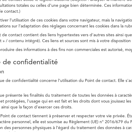
ltations totales ou celles d’une page bien déterminée. Ces information
e contact.)
ver l’utilisation de ces cookies dans votre navigateur, mais la navigati
ations sur l’adaptation des réglages concernant les cookies dans la rub
 de contact contient des liens hypertextes vers d'autres sites ainsi que
/ contenu intégré). Ces liens et sources sont mis à votre disposition u
eproduire des informations à des fins non commerciales est autorisé, m
e de confidentialité
on
ue de confidentialité concerne l’utilisation du Point de contact. Elle s'
ue présente les finalités du traitement de toutes les données à caractèr
s et protégées, l'usage qui en est fait et les droits dont vous jouissez le
 ainsi que la façon d'exercer ces droits.
Point de contact tiennent à préserver et respecter votre vie privée. Ét
ctère personnel, elle est soumise au Règlement (UE) n° 2016/679 du 
tion des personnes physiques à l’égard du traitement des données à carac