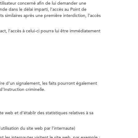
utilisateur concerné afin de lui demander une
nde dans le délai imparti, l’accès au Point de
s similaires après une première interdiction, l’accès
act, l’accès à celui-ci pourra lui être immédiatement
adre d’un signalement, les faits pourront également
’Instruction criminelle.
te web et d’établir des statistiques relatives à sa
utilisation du site web par l’internaute)
nt les internautes visitent le site web, par exemple :