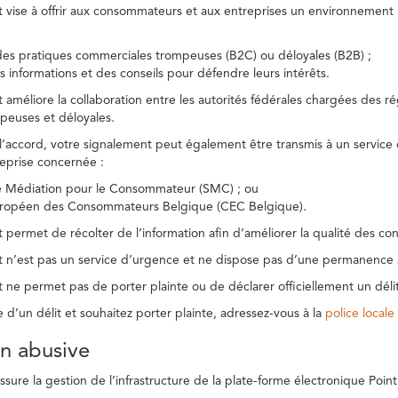
t vise à offrir aux consommateurs et aux entreprises un environnement n
des pratiques commerciales trompeuses (B2C) ou déloyales (B2B) ;
s informations et des conseils pour défendre leurs intérêts.
t améliore la collaboration entre les autorités fédérales chargées des 
peuses et déloyales.
l’accord, votre signalement peut également être transmis à un service
reprise concernée :
de Médiation pour le Consommateur (SMC) ; ou
uropéen des Consommateurs Belgique (CEC Belgique).
 permet de récolter de l’information afin d’améliorer la qualité des con
t n’est pas un service d’urgence et ne dispose pas d’une permanence 
 ne permet pas de porter plainte ou de déclarer officiellement un délit
e d’un délit et souhaitez porter plainte, adressez-vous à la
police locale
ion abusive
ure la gestion de l’infrastructure de la plate-forme électronique Point