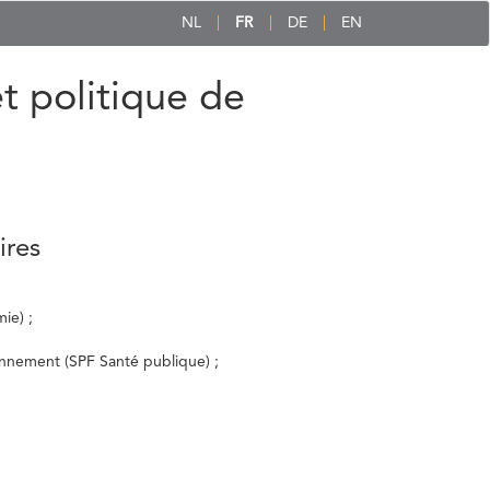
NL
FR
DE
EN
et politique de
ires
ie) ;
ronnement (SPF Santé publique) ;