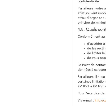
confidentialité.
Par ailleurs, votre
effet souvent impos
et/ou d'organiser 
principe de minimi
4.8. Quels son
Conformément au R
d’accéder à 
de les rectif
de limiter l
de vous oppo
Le Point de contac
données à caractèr
Par ailleurs, il n’
certaines limitatio
XV.10/1 à XV.10/5
Pour l’exercice de
Via e-mail
:
info.e