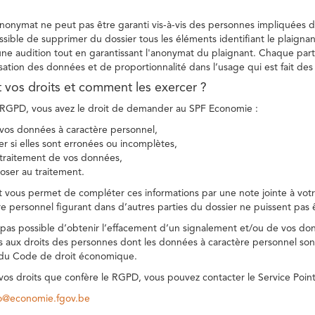
 anonymat ne peut pas être garanti vis-à-vis des personnes impliquées da
sible de supprimer du dossier tous les éléments identifiant le plaignan
une audition tout en garantissant l'anonymat du plaignant. Chaque part
sation des données et de proportionnalité dans l’usage qui est fait de
t vos droits et comment les exercer ?
GPD, vous avez le droit de demander au SPF Economie :
vos données à caractère personnel,
ier si elles sont erronées ou incomplètes,
e traitement de vos données,
ser au traitement.
t vous permet de compléter ces informations par une note jointe à votre
e personnel figurant dans d’autres parties du dossier ne puissent pas 
est pas possible d’obtenir l’effacement d’un signalement et/ou de vos do
ns aux droits des personnes dont les données à caractère personnel sont
 du Code de droit économique.
 vos droits que confère le RGPD, vous pouvez contacter le Service Poi
co@economie.fgov.be