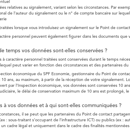
entuel
es relatives au signalement, variant selon les circonstances. Par exemple
ional de l’auteur du signalement ou le n° de compte bancaire sur lequel
erie
raitées lorsque vous introduisez un signalement sur le Point de contact
ctère personnel peuvent également figurer dans les documents que vo
de temps vos données sont-elles conservées ?
à caractère personnel traitées sont conservées durant le temps nécessai
, lequel peut varier en fonction des circonstances et des partenaires d
spection économique du SPF Economie, gestionnaire du Point de contact
10 ans, au maximum, à partir de la réception de votre signalement. Lo
vert par l’Inspection économique, vos données sont conservées 10 ans,
diciaire, le délai de conservation maximum de 10 ans est prolongé, le c
ès à vos données et à qui sont-elles communiquées ?
rconstances, il se peut que les partenaires du Point de contact partag
ex : sous-traitant s’occupant de l’infrastructure ICT) ou publics (ex : au
s un cadre légal et uniquement dans le cadre des finalités mentionnées