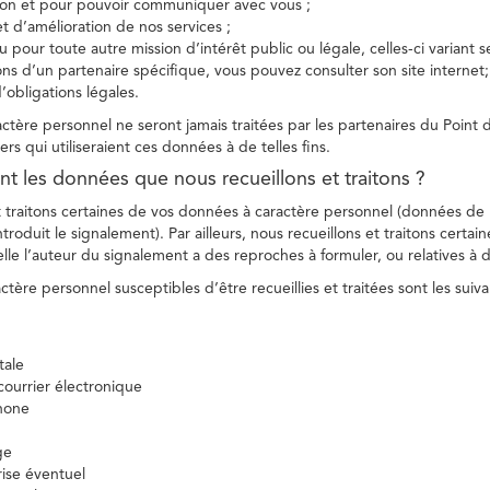
tion et pour pouvoir communiquer avec vous ;
et d’amélioration de nos services ;
 pour toute autre mission d’intérêt public ou légale, celles-ci variant 
ions d’un partenaire spécifique, vous pouvez consulter son site internet;
’obligations légales.
tère personnel ne seront jamais traitées par les partenaires du Point d
ers qui utiliseraient ces données à de telles fins.
nt les données que nous recueillons et traitons ?
t traitons certaines de vos données à caractère personnel (données de
troduit le signalement). Par ailleurs, nous recueillons et traitons certai
lle l’auteur du signalement a des reproches à formuler, ou relatives à 
tère personnel susceptibles d’être recueillies et traitées sont les suiva
tale
ourrier électronique
hone
ge
ise éventuel