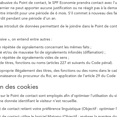
on abusive du Point de contact, le SPF Economie prendra contact avec l’
dernier ne peut apporter aucune justification ou ne réagit pas à la dema
être interdit pour une période de 6 mois. S’il commet à nouveau des fait
terdit pendant une période d’un an.
a pas introduit de données permettant de le joindre dans le Point de cont
busive », on entend entre autres :
on répétée de signalements concernant les mêmes faits ;
té et/ou de mauvaise foi de signalements infondés (diffamation) ;
on répétée de signalements vides de sens ;
 de titres, fonctions ou noms (articles 227 et suivants du Code pénal).
’approprie illégalement des titres, des fonctions ou des noms dans le c
nnaissance du procureur du Roi, en application de l’article 29 du Code d
ion des cookies
 sur le Point de contact sont employés afin d’optimiser l’utilisation du si
e donnée identifiant le visiteur n’est recueillie.
 de contact retient votre préférence linguistique (Objectif : optimiser l’
 de contact utilise le logiciel Matomo (Objectif : analyser la manière do