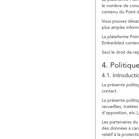
le nombre de consu
contenu du Point d
Vous pouvez désacti
plus amples inform
La plateforme Point
Embedded content » 
Seul le droit de r
4. Politiqu
4.1. Introducti
La présente politiq
contact.
La présente politiq
recueillies, traitée
d’opposition, etc.),
Les partenaires du 
des données à cara
relatif à la protec