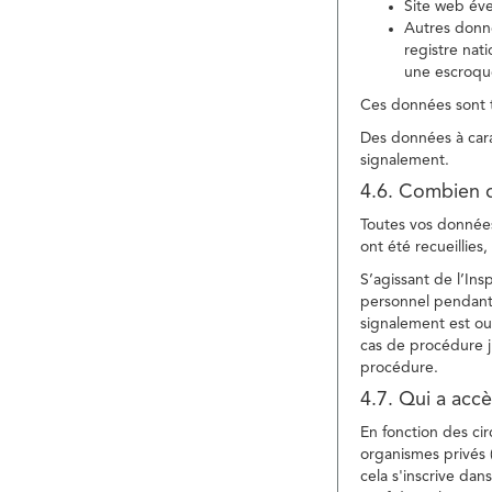
Site web év
Autres donné
registre nat
une escroqu
Ces données sont t
Des données à cara
signalement.
4.6. Combien 
Toutes vos données 
ont été recueillies
S’agissant de l’In
personnel pendant 
signalement est ou
cas de procédure ju
procédure.
4.7. Qui a acc
En fonction des ci
organismes privés (
cela s'inscrive dan