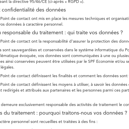
ant la directive 95/46/CE (ci-après « RGPD »).
t confidentialité des données
Point de contact ont mis en place les mesures techniques et organisation
 vos données à caractère personnel.
u responsable du traitement : qui traite vos données ?
Point de contact ont la responsabilité d’assurer la protection des donnée
 sont sauvegardées et conservées dans le système informatique du Po
oblématique évoquée, vos données sont communiquées à une ou plusieur
es ainsi conservées peuvent être utilisées par le SPF Economie et/ou se
 légales.
Point de contact définissent les finalités et comment les données sont 
Point de contact définissent les moyens à utiliser, à savoir les données
 redirigés et attribués aux partenaires et les personnes parmi ces part
demeure exclusivement responsable des activités de traitement le con
tés du traitement : pourquoi traitons-nous vos données ?
tère personnel sont recueillies et traitées à des fins :