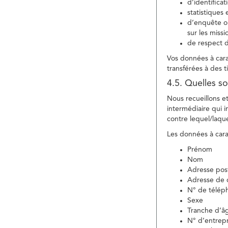
d’identifica
statistiques 
d’enquête ou
sur les miss
de respect d
Vos données à carac
transférées à des ti
4.5. Quelles so
Nous recueillons e
intermédiaire qui in
contre lequel/laque
Les données à carac
Prénom
Nom
Adresse pos
Adresse de c
N° de télép
Sexe
Tranche d’â
N° d’entrepr