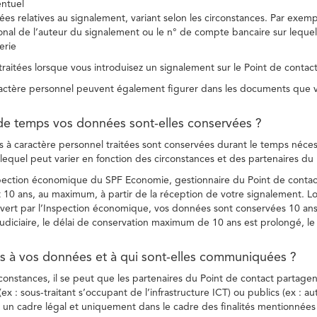
entuel
es relatives au signalement, variant selon les circonstances. Par exemple
ional de l’auteur du signalement ou le n° de compte bancaire sur lequel
erie
raitées lorsque vous introduisez un signalement sur le Point de contact
ctère personnel peuvent également figurer dans les documents que vo
de temps vos données sont-elles conservées ?
à caractère personnel traitées sont conservées durant le temps nécessai
, lequel peut varier en fonction des circonstances et des partenaires d
spection économique du SPF Economie, gestionnaire du Point de contact
10 ans, au maximum, à partir de la réception de votre signalement. Lo
vert par l’Inspection économique, vos données sont conservées 10 ans,
diciaire, le délai de conservation maximum de 10 ans est prolongé, le c
ès à vos données et à qui sont-elles communiquées ?
rconstances, il se peut que les partenaires du Point de contact partag
ex : sous-traitant s’occupant de l’infrastructure ICT) ou publics (ex : au
s un cadre légal et uniquement dans le cadre des finalités mentionnées