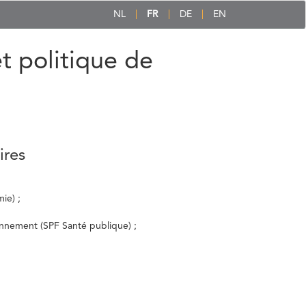
NL
FR
DE
EN
et politique de
ires
ie) ;
ronnement (SPF Santé publique) ;