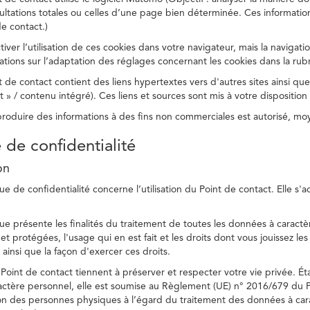
ltations totales ou celles d’une page bien déterminée. Ces information
e contact.)
ver l’utilisation de ces cookies dans votre navigateur, mais la navigati
ations sur l’adaptation des réglages concernant les cookies dans la rub
 de contact contient des liens hypertextes vers d'autres sites ainsi que
/ contenu intégré). Ces liens et sources sont mis à votre disposition u
eproduire des informations à des fins non commerciales est autorisé, m
e de confidentialité
on
ue de confidentialité concerne l’utilisation du Point de contact. Elle s'
ue présente les finalités du traitement de toutes les données à caractèr
s et protégées, l'usage qui en est fait et les droits dont vous jouissez le
 ainsi que la façon d'exercer ces droits.
Point de contact tiennent à préserver et respecter votre vie privée. Ét
ctère personnel, elle est soumise au Règlement (UE) n° 2016/679 du 
tion des personnes physiques à l’égard du traitement des données à carac