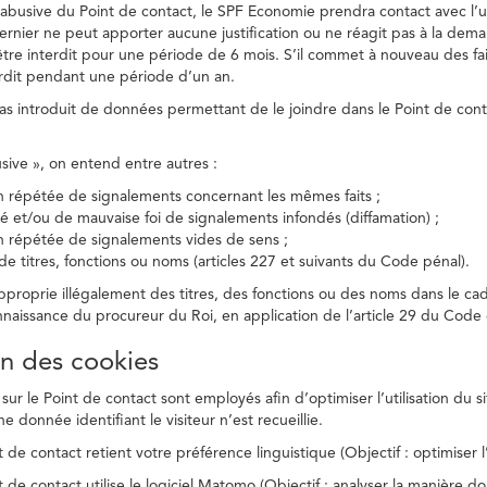
on abusive du Point de contact, le SPF Economie prendra contact avec l’
dernier ne peut apporter aucune justification ou ne réagit pas à la dema
être interdit pour une période de 6 mois. S’il commet à nouveau des fait
terdit pendant une période d’un an.
a pas introduit de données permettant de le joindre dans le Point de cont
busive », on entend entre autres :
on répétée de signalements concernant les mêmes faits ;
té et/ou de mauvaise foi de signalements infondés (diffamation) ;
on répétée de signalements vides de sens ;
 de titres, fonctions ou noms (articles 227 et suivants du Code pénal).
’approprie illégalement des titres, des fonctions ou des noms dans le c
nnaissance du procureur du Roi, en application de l’article 29 du Code d
ion des cookies
 sur le Point de contact sont employés afin d’optimiser l’utilisation du si
e donnée identifiant le visiteur n’est recueillie.
 de contact retient votre préférence linguistique (Objectif : optimiser l’
 de contact utilise le logiciel Matomo (Objectif : analyser la manière do