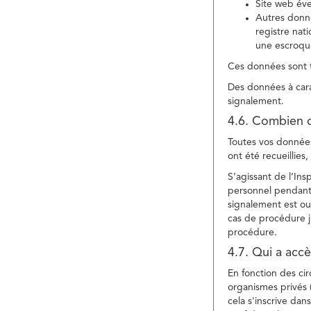
Site web év
Autres donné
registre nat
une escroqu
Ces données sont t
Des données à cara
signalement.
4.6. Combien 
Toutes vos données 
ont été recueillies
S’agissant de l’In
personnel pendant 
signalement est ou
cas de procédure ju
procédure.
4.7. Qui a acc
En fonction des ci
organismes privés (
cela s'inscrive dan