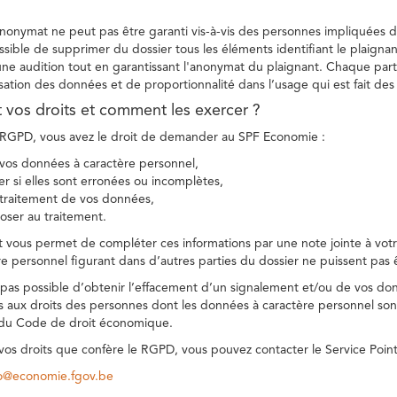
 anonymat ne peut pas être garanti vis-à-vis des personnes impliquées da
sible de supprimer du dossier tous les éléments identifiant le plaignan
une audition tout en garantissant l'anonymat du plaignant. Chaque part
sation des données et de proportionnalité dans l’usage qui est fait de
t vos droits et comment les exercer ?
GPD, vous avez le droit de demander au SPF Economie :
vos données à caractère personnel,
ier si elles sont erronées ou incomplètes,
e traitement de vos données,
ser au traitement.
t vous permet de compléter ces informations par une note jointe à votre
e personnel figurant dans d’autres parties du dossier ne puissent pas 
est pas possible d’obtenir l’effacement d’un signalement et/ou de vos do
ns aux droits des personnes dont les données à caractère personnel sont
 du Code de droit économique.
 vos droits que confère le RGPD, vous pouvez contacter le Service Poi
co@economie.fgov.be