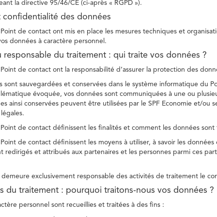
ant la directive 95/46/CE (ci-après « RGPD »).
t confidentialité des données
Point de contact ont mis en place les mesures techniques et organisation
 vos données à caractère personnel.
u responsable du traitement : qui traite vos données ?
Point de contact ont la responsabilité d’assurer la protection des donnée
 sont sauvegardées et conservées dans le système informatique du Po
oblématique évoquée, vos données sont communiquées à une ou plusieur
es ainsi conservées peuvent être utilisées par le SPF Economie et/ou se
 légales.
Point de contact définissent les finalités et comment les données sont 
Point de contact définissent les moyens à utiliser, à savoir les données
 redirigés et attribués aux partenaires et les personnes parmi ces part
demeure exclusivement responsable des activités de traitement le con
tés du traitement : pourquoi traitons-nous vos données ?
tère personnel sont recueillies et traitées à des fins :