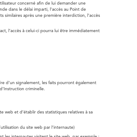
utilisateur concerné afin de lui demander une
nde dans le délai imparti, l’accès au Point de
s similaires après une première interdiction, l’accès
act, l’accès à celui-ci pourra lui être immédiatement
adre d’un signalement, les faits pourront également
’Instruction criminelle.
te web et d’établir des statistiques relatives à sa
utilisation du site web par l’internaute)
nt les internautes visitent le site web, par exemple :