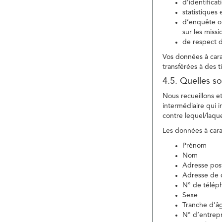
d’identifica
statistiques 
d’enquête ou
sur les miss
de respect d
Vos données à carac
transférées à des ti
4.5. Quelles so
Nous recueillons e
intermédiaire qui in
contre lequel/laque
Les données à carac
Prénom
Nom
Adresse pos
Adresse de c
N° de télép
Sexe
Tranche d’â
N° d’entrepr