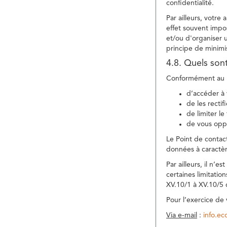
confidentialité.
Par ailleurs, votre
effet souvent impos
et/ou d'organiser 
principe de minimi
4.8. Quels son
Conformément au R
d’accéder à 
de les rectif
de limiter l
de vous oppo
Le Point de contac
données à caractèr
Par ailleurs, il n’
certaines limitatio
XV.10/1 à XV.10/5
Pour l’exercice de
Via e-mail
:
info.e