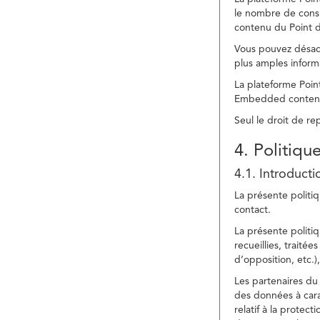
le nombre de consu
contenu du Point d
Vous pouvez désacti
plus amples inform
La plateforme Point
Embedded content » 
Seul le droit de r
4. Politiqu
4.1. Introducti
La présente politiq
contact.
La présente politiq
recueillies, traitée
d’opposition, etc.),
Les partenaires du 
des données à cara
relatif à la protec