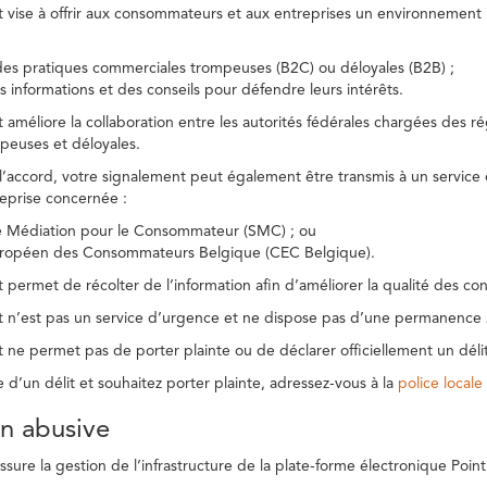
t vise à offrir aux consommateurs et aux entreprises un environnement n
des pratiques commerciales trompeuses (B2C) ou déloyales (B2B) ;
s informations et des conseils pour défendre leurs intérêts.
t améliore la collaboration entre les autorités fédérales chargées des 
peuses et déloyales.
l’accord, votre signalement peut également être transmis à un service
reprise concernée :
de Médiation pour le Consommateur (SMC) ; ou
uropéen des Consommateurs Belgique (CEC Belgique).
 permet de récolter de l’information afin d’améliorer la qualité des con
t n’est pas un service d’urgence et ne dispose pas d’une permanence 
 ne permet pas de porter plainte ou de déclarer officiellement un délit
e d’un délit et souhaitez porter plainte, adressez-vous à la
police locale
ion abusive
ure la gestion de l’infrastructure de la plate-forme électronique Point