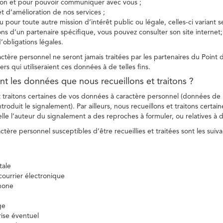
tion et pour pouvoir communiquer avec vous ;
et d’amélioration de nos services ;
 pour toute autre mission d’intérêt public ou légale, celles-ci variant 
ions d’un partenaire spécifique, vous pouvez consulter son site internet;
’obligations légales.
tère personnel ne seront jamais traitées par les partenaires du Point d
ers qui utiliseraient ces données à de telles fins.
nt les données que nous recueillons et traitons ?
t traitons certaines de vos données à caractère personnel (données de
troduit le signalement). Par ailleurs, nous recueillons et traitons certai
lle l’auteur du signalement a des reproches à formuler, ou relatives à 
tère personnel susceptibles d’être recueillies et traitées sont les suiva
tale
ourrier électronique
hone
ge
ise éventuel