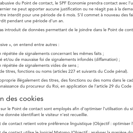
on abusive du Point de contact, le SPF Economie prendra contact avec l’
dernier ne peut apporter aucune justification ou ne réagit pas à la dema
être interdit pour une période de 6 mois. S’il commet à nouveau des fait
terdit pendant une période d’un an.
a pas introduit de données permettant de le joindre dans le Point de cont
busive », on entend entre autres :
on répétée de signalements concernant les mêmes faits ;
té et/ou de mauvaise foi de signalements infondés (diffamation) ;
on répétée de signalements vides de sens ;
 de titres, fonctions ou noms (articles 227 et suivants du Code pénal).
’approprie illégalement des titres, des fonctions ou des noms dans le c
nnaissance du procureur du Roi, en application de l’article 29 du Code d
ion des cookies
 sur le Point de contact sont employés afin d’optimiser l’utilisation du si
e donnée identifiant le visiteur n’est recueillie.
 de contact retient votre préférence linguistique (Objectif : optimiser l’
 de contact utilise le logiciel Matomo (Objectif : analyser la manière do