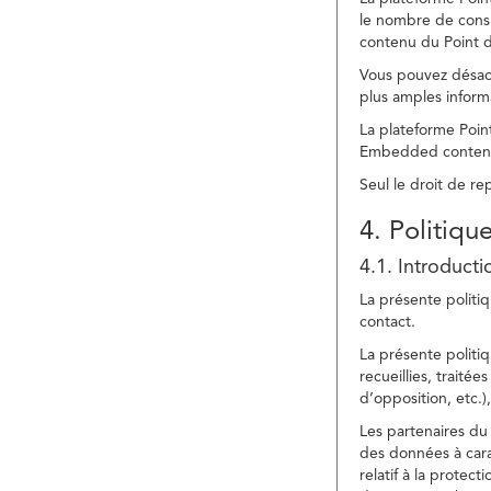
le nombre de consu
contenu du Point d
Vous pouvez désacti
plus amples inform
La plateforme Point
Embedded content » 
Seul le droit de r
4. Politiqu
4.1. Introducti
La présente politiq
contact.
La présente politiq
recueillies, traitée
d’opposition, etc.),
Les partenaires du 
des données à cara
relatif à la protec