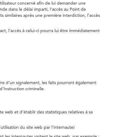
utilisateur concerné afin de lui demander une
nde dans le délai imparti, l’accès au Point de
s similaires après une première interdiction, l’accès
act, l’accès à celui-ci pourra lui être immédiatement
adre d’un signalement, les faits pourront également
’Instruction criminelle.
te web et d’établir des statistiques relatives à sa
utilisation du site web par l’internaute)
nt les internautes visitent le site web, par exemple :