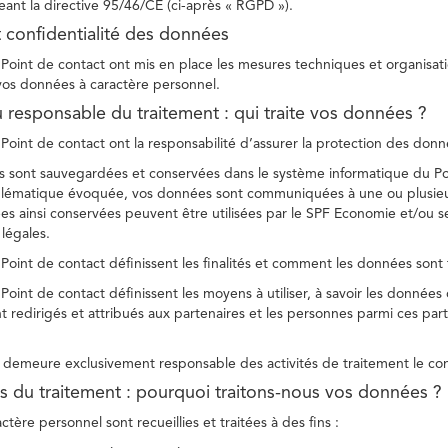
ant la directive 95/46/CE (ci-après « RGPD »).
t confidentialité des données
Point de contact ont mis en place les mesures techniques et organisation
 vos données à caractère personnel.
u responsable du traitement : qui traite vos données ?
Point de contact ont la responsabilité d’assurer la protection des donnée
 sont sauvegardées et conservées dans le système informatique du Po
oblématique évoquée, vos données sont communiquées à une ou plusieur
es ainsi conservées peuvent être utilisées par le SPF Economie et/ou se
 légales.
Point de contact définissent les finalités et comment les données sont 
Point de contact définissent les moyens à utiliser, à savoir les données
 redirigés et attribués aux partenaires et les personnes parmi ces part
demeure exclusivement responsable des activités de traitement le con
tés du traitement : pourquoi traitons-nous vos données ?
tère personnel sont recueillies et traitées à des fins :