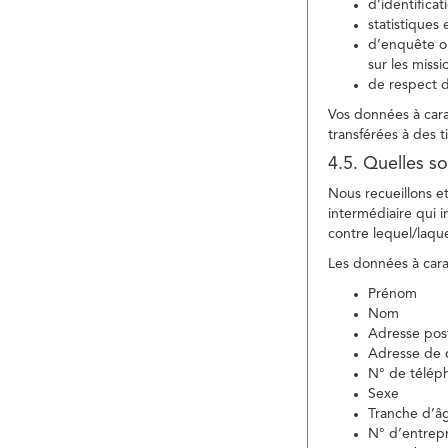
d’identifica
statistiques 
d’enquête ou
sur les miss
de respect d
Vos données à carac
transférées à des ti
4.5. Quelles so
Nous recueillons e
intermédiaire qui in
contre lequel/laque
Les données à carac
Prénom
Nom
Adresse pos
Adresse de c
N° de télép
Sexe
Tranche d’â
N° d’entrepr