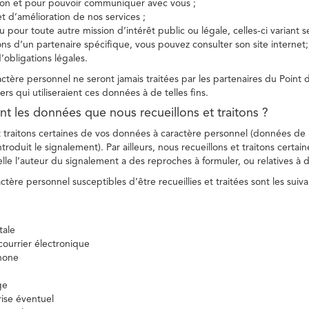
tion et pour pouvoir communiquer avec vous ;
et d’amélioration de nos services ;
 pour toute autre mission d’intérêt public ou légale, celles-ci variant 
ions d’un partenaire spécifique, vous pouvez consulter son site internet;
’obligations légales.
tère personnel ne seront jamais traitées par les partenaires du Point d
ers qui utiliseraient ces données à de telles fins.
nt les données que nous recueillons et traitons ?
t traitons certaines de vos données à caractère personnel (données de
troduit le signalement). Par ailleurs, nous recueillons et traitons certai
lle l’auteur du signalement a des reproches à formuler, ou relatives à 
tère personnel susceptibles d’être recueillies et traitées sont les suiva
tale
ourrier électronique
hone
ge
ise éventuel