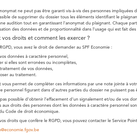
 anonymat ne peut pas être garanti vis-à-vis des personnes impliquées da
sible de supprimer du dossier tous les éléments identifiant le plaignan
une audition tout en garantissant l'anonymat du plaignant. Chaque part
sation des données et de proportionnalité dans l’usage qui est fait de
t vos droits et comment les exercer ?
GPD, vous avez le droit de demander au SPF Economie :
vos données à caractère personnel,
ier si elles sont erronées ou incomplètes,
e traitement de vos données,
ser au traitement.
t vous permet de compléter ces informations par une note jointe à votre
e personnel figurant dans d’autres parties du dossier ne puissent pas 
est pas possible d’obtenir l’effacement d’un signalement et/ou de vos do
ns aux droits des personnes dont les données à caractère personnel sont
 du Code de droit économique.
 vos droits que confère le RGPD, vous pouvez contacter le Service Poi
co@economie.fgov.be