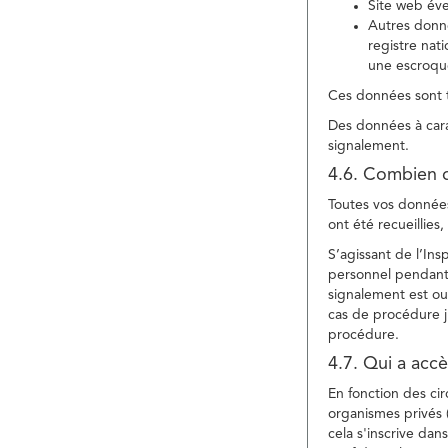
Site web év
Autres donné
registre nat
une escroqu
Ces données sont t
Des données à cara
signalement.
4.6. Combien 
Toutes vos données 
ont été recueillies
S’agissant de l’In
personnel pendant 
signalement est ou
cas de procédure ju
procédure.
4.7. Qui a acc
En fonction des ci
organismes privés (
cela s'inscrive dan