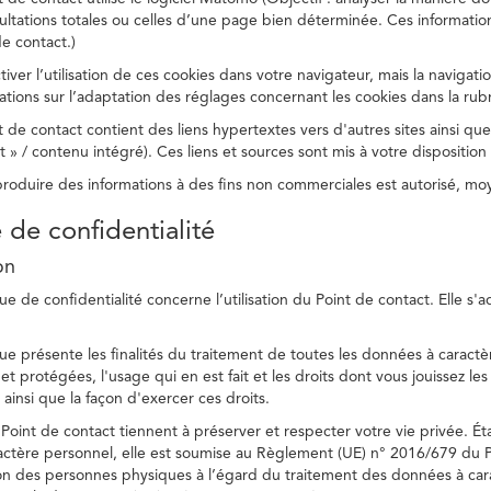
ltations totales ou celles d’une page bien déterminée. Ces information
e contact.)
ver l’utilisation de ces cookies dans votre navigateur, mais la navigati
ations sur l’adaptation des réglages concernant les cookies dans la rub
 de contact contient des liens hypertextes vers d'autres sites ainsi que
/ contenu intégré). Ces liens et sources sont mis à votre disposition u
eproduire des informations à des fins non commerciales est autorisé, m
e de confidentialité
on
ue de confidentialité concerne l’utilisation du Point de contact. Elle s'
ue présente les finalités du traitement de toutes les données à caractèr
s et protégées, l'usage qui en est fait et les droits dont vous jouissez le
 ainsi que la façon d'exercer ces droits.
Point de contact tiennent à préserver et respecter votre vie privée. Ét
ctère personnel, elle est soumise au Règlement (UE) n° 2016/679 du 
tion des personnes physiques à l’égard du traitement des données à carac