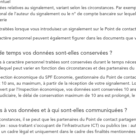
entuel
es relatives au signalement, variant selon les circonstances. Par exemple
ional de l’auteur du signalement ou le n° de compte bancaire sur lequel
erie
raitées lorsque vous introduisez un signalement sur le Point de contact
ctère personnel peuvent également figurer dans les documents que vo
de temps vos données sont-elles conservées ?
à caractère personnel traitées sont conservées durant le temps nécessai
, lequel peut varier en fonction des circonstances et des partenaires d
spection économique du SPF Economie, gestionnaire du Point de contact
10 ans, au maximum, à partir de la réception de votre signalement. Lo
vert par l’Inspection économique, vos données sont conservées 10 ans,
diciaire, le délai de conservation maximum de 10 ans est prolongé, le c
ès à vos données et à qui sont-elles communiquées ?
rconstances, il se peut que les partenaires du Point de contact partag
ex : sous-traitant s’occupant de l’infrastructure ICT) ou publics (ex : au
s un cadre légal et uniquement dans le cadre des finalités mentionnées