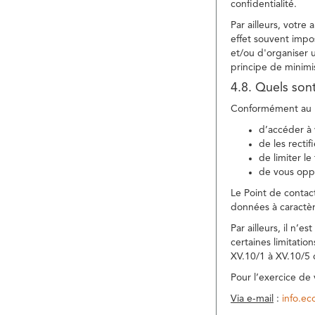
confidentialité.
Par ailleurs, votre
effet souvent impos
et/ou d'organiser 
principe de minimi
4.8. Quels son
Conformément au R
d’accéder à 
de les rectif
de limiter l
de vous oppo
Le Point de contac
données à caractèr
Par ailleurs, il n’
certaines limitatio
XV.10/1 à XV.10/5
Pour l’exercice de
Via e-mail
:
info.e