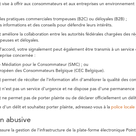
t vise à offrir aux consommateurs et aux entreprises un environnement n
des pratiques commerciales trompeuses (B2C) ou déloyales (B2B) ;
s informations et des conseils pour défendre leurs intérêts.
t améliore la collaboration entre les autorités fédérales chargées des 
peuses et déloyales.
l’accord, votre signalement peut également être transmis à un service
reprise concernée :
de Médiation pour le Consommateur (SMC) ; ou
uropéen des Consommateurs Belgique (CEC Belgique).
 permet de récolter de l’information afin d’améliorer la qualité des con
t n’est pas un service d’urgence et ne dispose pas d’une permanence 
 ne permet pas de porter plainte ou de déclarer officiellement un délit
e d’un délit et souhaitez porter plainte, adressez-vous à la
police locale
ion abusive
ure la gestion de l’infrastructure de la plate-forme électronique Point