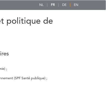
NL
FR
DE
EN
et politique de
ires
ie) ;
ronnement (SPF Santé publique) ;