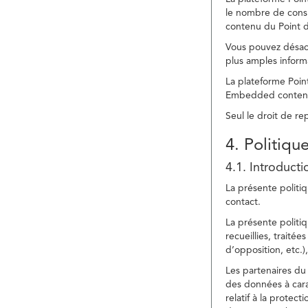
le nombre de consu
contenu du Point d
Vous pouvez désacti
plus amples inform
La plateforme Point
Embedded content » 
Seul le droit de r
4. Politiqu
4.1. Introducti
La présente politiq
contact.
La présente politiq
recueillies, traitée
d’opposition, etc.),
Les partenaires du 
des données à cara
relatif à la protec