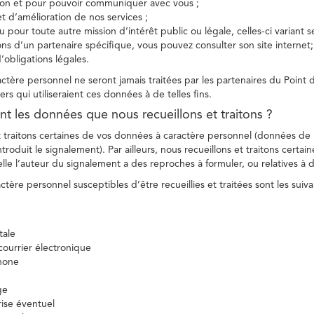
tion et pour pouvoir communiquer avec vous ;
et d’amélioration de nos services ;
 pour toute autre mission d’intérêt public ou légale, celles-ci variant 
ions d’un partenaire spécifique, vous pouvez consulter son site internet;
’obligations légales.
tère personnel ne seront jamais traitées par les partenaires du Point d
ers qui utiliseraient ces données à de telles fins.
nt les données que nous recueillons et traitons ?
t traitons certaines de vos données à caractère personnel (données de
troduit le signalement). Par ailleurs, nous recueillons et traitons certai
lle l’auteur du signalement a des reproches à formuler, ou relatives à 
tère personnel susceptibles d’être recueillies et traitées sont les suiva
tale
ourrier électronique
hone
ge
ise éventuel