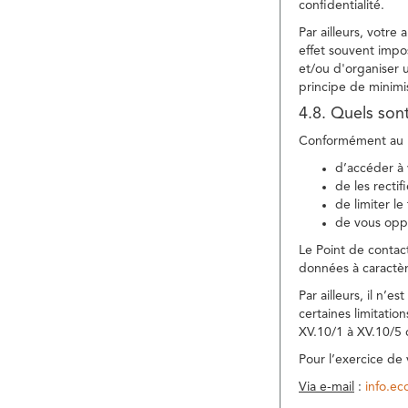
confidentialité.
Par ailleurs, votre
effet souvent impos
et/ou d'organiser 
principe de minimi
4.8. Quels son
Conformément au R
d’accéder à 
de les rectif
de limiter l
de vous oppo
Le Point de contac
données à caractèr
Par ailleurs, il n’
certaines limitatio
XV.10/1 à XV.10/5
Pour l’exercice de
Via e-mail
:
info.e