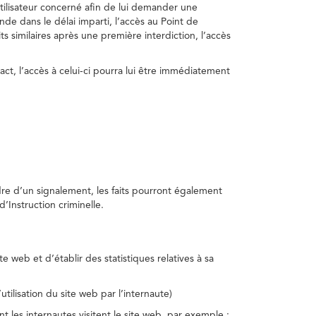
utilisateur concerné afin de lui demander une
nde dans le délai imparti, l’accès au Point de
s similaires après une première interdiction, l’accès
act, l’accès à celui-ci pourra lui être immédiatement
adre d’un signalement, les faits pourront également
’Instruction criminelle.
te web et d’établir des statistiques relatives à sa
utilisation du site web par l’internaute)
nt les internautes visitent le site web, par exemple :