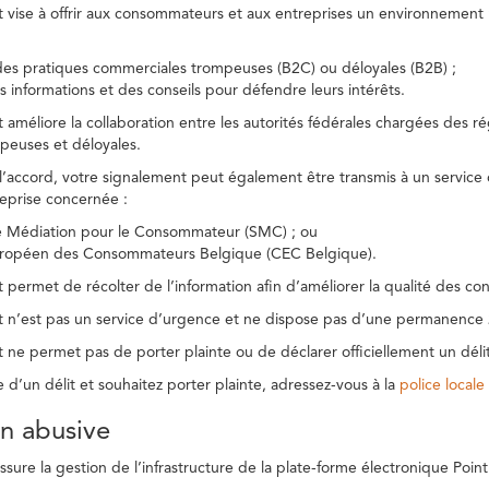
t vise à offrir aux consommateurs et aux entreprises un environnement n
des pratiques commerciales trompeuses (B2C) ou déloyales (B2B) ;
s informations et des conseils pour défendre leurs intérêts.
t améliore la collaboration entre les autorités fédérales chargées des 
peuses et déloyales.
l’accord, votre signalement peut également être transmis à un service
reprise concernée :
de Médiation pour le Consommateur (SMC) ; ou
uropéen des Consommateurs Belgique (CEC Belgique).
 permet de récolter de l’information afin d’améliorer la qualité des con
t n’est pas un service d’urgence et ne dispose pas d’une permanence 
 ne permet pas de porter plainte ou de déclarer officiellement un délit
e d’un délit et souhaitez porter plainte, adressez-vous à la
police locale
ion abusive
ure la gestion de l’infrastructure de la plate-forme électronique Point