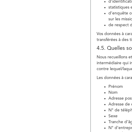
d’identifica
statistiques 
d’enquête ou
sur les miss
de respect d
Vos données à carac
transférées à des ti
4.5. Quelles so
Nous recueillons e
intermédiaire qui in
contre lequel/laque
Les données à carac
Prénom
Nom
Adresse pos
Adresse de c
N° de télép
Sexe
Tranche d’â
N° d’entrepr