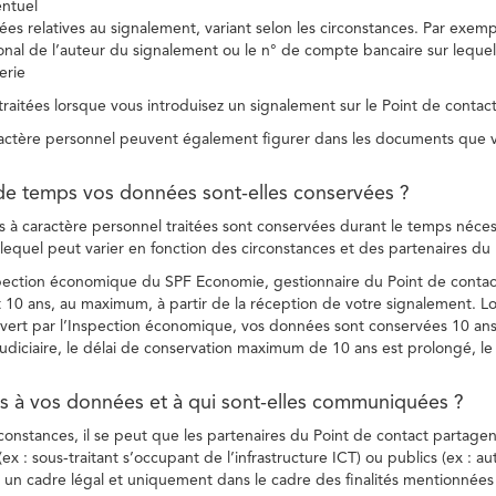
entuel
es relatives au signalement, variant selon les circonstances. Par exemple
ional de l’auteur du signalement ou le n° de compte bancaire sur lequel
erie
raitées lorsque vous introduisez un signalement sur le Point de contact
ctère personnel peuvent également figurer dans les documents que vo
de temps vos données sont-elles conservées ?
à caractère personnel traitées sont conservées durant le temps nécessai
, lequel peut varier en fonction des circonstances et des partenaires d
spection économique du SPF Economie, gestionnaire du Point de contact
10 ans, au maximum, à partir de la réception de votre signalement. Lo
vert par l’Inspection économique, vos données sont conservées 10 ans,
diciaire, le délai de conservation maximum de 10 ans est prolongé, le c
ès à vos données et à qui sont-elles communiquées ?
rconstances, il se peut que les partenaires du Point de contact partag
ex : sous-traitant s’occupant de l’infrastructure ICT) ou publics (ex : au
s un cadre légal et uniquement dans le cadre des finalités mentionnées