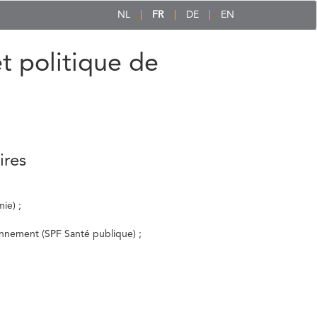
NL
FR
DE
EN
et politique de
ires
ie) ;
ronnement (SPF Santé publique) ;