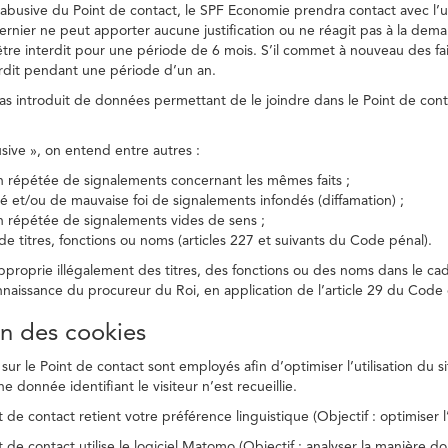
on abusive du Point de contact, le SPF Economie prendra contact avec l’
dernier ne peut apporter aucune justification ou ne réagit pas à la dema
être interdit pour une période de 6 mois. S’il commet à nouveau des fait
terdit pendant une période d’un an.
a pas introduit de données permettant de le joindre dans le Point de cont
busive », on entend entre autres :
on répétée de signalements concernant les mêmes faits ;
té et/ou de mauvaise foi de signalements infondés (diffamation) ;
on répétée de signalements vides de sens ;
 de titres, fonctions ou noms (articles 227 et suivants du Code pénal).
’approprie illégalement des titres, des fonctions ou des noms dans le c
nnaissance du procureur du Roi, en application de l’article 29 du Code d
ion des cookies
 sur le Point de contact sont employés afin d’optimiser l’utilisation du si
e donnée identifiant le visiteur n’est recueillie.
 de contact retient votre préférence linguistique (Objectif : optimiser l’
 de contact utilise le logiciel Matomo (Objectif : analyser la manière do