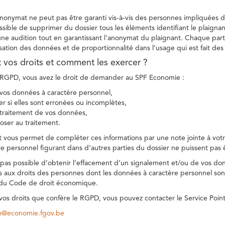
 anonymat ne peut pas être garanti vis-à-vis des personnes impliquées da
sible de supprimer du dossier tous les éléments identifiant le plaignan
une audition tout en garantissant l'anonymat du plaignant. Chaque part
sation des données et de proportionnalité dans l’usage qui est fait de
t vos droits et comment les exercer ?
GPD, vous avez le droit de demander au SPF Economie :
vos données à caractère personnel,
ier si elles sont erronées ou incomplètes,
e traitement de vos données,
ser au traitement.
t vous permet de compléter ces informations par une note jointe à votre
e personnel figurant dans d’autres parties du dossier ne puissent pas 
est pas possible d’obtenir l’effacement d’un signalement et/ou de vos do
ns aux droits des personnes dont les données à caractère personnel sont
 du Code de droit économique.
 vos droits que confère le RGPD, vous pouvez contacter le Service Poi
co@economie.fgov.be