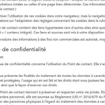
ltations totales ou celles d’une page bien déterminée. Ces information
e contact.)
ver l’utilisation de ces cookies dans votre navigateur, mais la navigati
ations sur l’adaptation des réglages concernant les cookies dans la rub
 de contact contient des liens hypertextes vers d'autres sites ainsi que
/ contenu intégré). Ces liens et sources sont mis à votre disposition u
eproduire des informations à des fins non commerciales est autorisé, m
e de confidentialité
on
ue de confidentialité concerne l’utilisation du Point de contact. Elle s'
ue présente les finalités du traitement de toutes les données à caractèr
s et protégées, l'usage qui en est fait et les droits dont vous jouissez le
 ainsi que la façon d'exercer ces droits.
Point de contact tiennent à préserver et respecter votre vie privée. Ét
ctère personnel, elle est soumise au Règlement (UE) n° 2016/679 du 
tion des personnes physiques à l’égard du traitement des données à carac