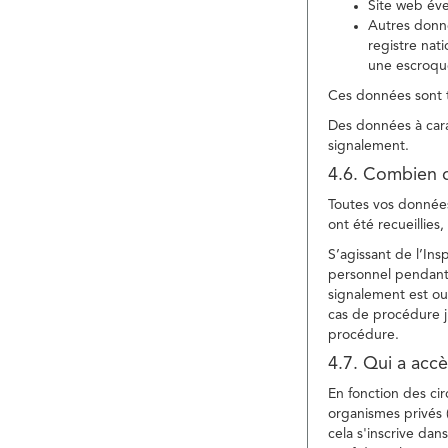
Site web év
Autres donné
registre nat
une escroqu
Ces données sont t
Des données à cara
signalement.
4.6. Combien 
Toutes vos données 
ont été recueillies
S’agissant de l’In
personnel pendant 
signalement est ou
cas de procédure ju
procédure.
4.7. Qui a acc
En fonction des ci
organismes privés (
cela s'inscrive dan