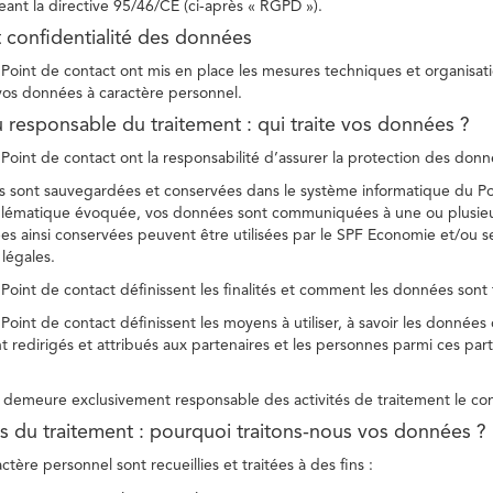
ant la directive 95/46/CE (ci-après « RGPD »).
t confidentialité des données
Point de contact ont mis en place les mesures techniques et organisation
 vos données à caractère personnel.
u responsable du traitement : qui traite vos données ?
Point de contact ont la responsabilité d’assurer la protection des donnée
 sont sauvegardées et conservées dans le système informatique du Po
oblématique évoquée, vos données sont communiquées à une ou plusieur
es ainsi conservées peuvent être utilisées par le SPF Economie et/ou se
 légales.
Point de contact définissent les finalités et comment les données sont 
Point de contact définissent les moyens à utiliser, à savoir les données
 redirigés et attribués aux partenaires et les personnes parmi ces part
demeure exclusivement responsable des activités de traitement le con
tés du traitement : pourquoi traitons-nous vos données ?
tère personnel sont recueillies et traitées à des fins :