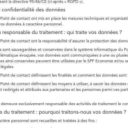
ant la directive 95/46/CE (ci-après « RGPD »).
t confidentialité des données
Point de contact ont mis en place les mesures techniques et organisation
 vos données à caractère personnel.
u responsable du traitement : qui traite vos données ?
Point de contact ont la responsabilité d’assurer la protection des donnée
 sont sauvegardées et conservées dans le système informatique du Po
oblématique évoquée, vos données sont communiquées à une ou plusieur
es ainsi conservées peuvent être utilisées par le SPF Economie et/ou se
 légales.
Point de contact définissent les finalités et comment les données sont 
Point de contact définissent les moyens à utiliser, à savoir les données
 redirigés et attribués aux partenaires et les personnes parmi ces part
demeure exclusivement responsable des activités de traitement le con
tés du traitement : pourquoi traitons-nous vos données ?
tère personnel sont recueillies et traitées à des fins :