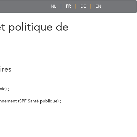
NL
FR
DE
EN
et politique de
ires
ie) ;
ronnement (SPF Santé publique) ;