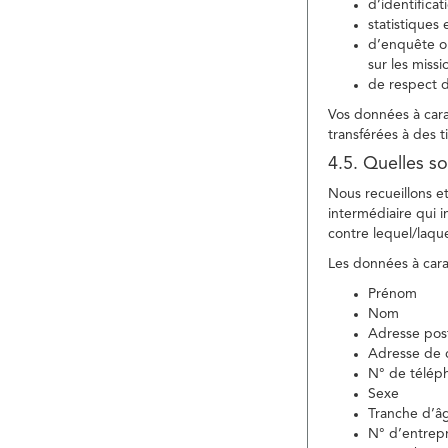
d’identifica
statistiques 
d’enquête ou
sur les miss
de respect d
Vos données à carac
transférées à des ti
4.5. Quelles so
Nous recueillons e
intermédiaire qui in
contre lequel/laque
Les données à carac
Prénom
Nom
Adresse pos
Adresse de c
N° de télép
Sexe
Tranche d’â
N° d’entrepr