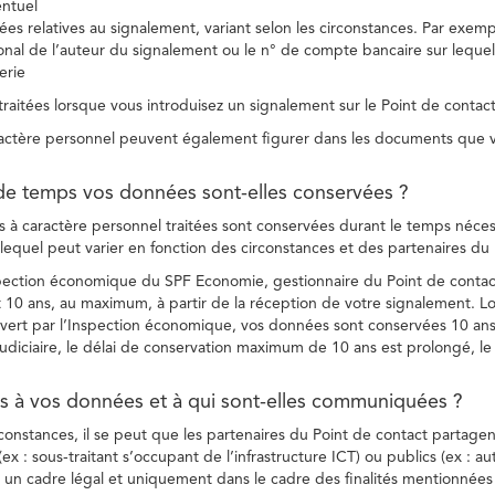
entuel
es relatives au signalement, variant selon les circonstances. Par exemple
ional de l’auteur du signalement ou le n° de compte bancaire sur lequel
erie
raitées lorsque vous introduisez un signalement sur le Point de contact
ctère personnel peuvent également figurer dans les documents que vo
de temps vos données sont-elles conservées ?
à caractère personnel traitées sont conservées durant le temps nécessai
, lequel peut varier en fonction des circonstances et des partenaires d
spection économique du SPF Economie, gestionnaire du Point de contact
10 ans, au maximum, à partir de la réception de votre signalement. Lo
vert par l’Inspection économique, vos données sont conservées 10 ans,
diciaire, le délai de conservation maximum de 10 ans est prolongé, le c
ès à vos données et à qui sont-elles communiquées ?
rconstances, il se peut que les partenaires du Point de contact partag
ex : sous-traitant s’occupant de l’infrastructure ICT) ou publics (ex : au
s un cadre légal et uniquement dans le cadre des finalités mentionnées