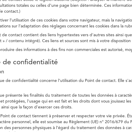
ltations totales ou celles d’une page bien déterminée. Ces information
e contact.)
ver l’utilisation de ces cookies dans votre navigateur, mais la navigati
ations sur l’adaptation des réglages concernant les cookies dans la rub
 de contact contient des liens hypertextes vers d'autres sites ainsi que
/ contenu intégré). Ces liens et sources sont mis à votre disposition u
eproduire des informations à des fins non commerciales est autorisé, m
e de confidentialité
on
ue de confidentialité concerne l’utilisation du Point de contact. Elle s'
ue présente les finalités du traitement de toutes les données à caractèr
s et protégées, l'usage qui en est fait et les droits dont vous jouissez le
 ainsi que la façon d'exercer ces droits.
Point de contact tiennent à préserver et respecter votre vie privée. Ét
ctère personnel, elle est soumise au Règlement (UE) n° 2016/679 du 
tion des personnes physiques à l’égard du traitement des données à carac