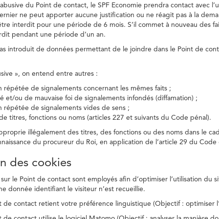
on abusive du Point de contact, le SPF Economie prendra contact avec l’
dernier ne peut apporter aucune justification ou ne réagit pas à la dema
être interdit pour une période de 6 mois. S’il commet à nouveau des fait
terdit pendant une période d’un an.
a pas introduit de données permettant de le joindre dans le Point de cont
busive », on entend entre autres :
on répétée de signalements concernant les mêmes faits ;
té et/ou de mauvaise foi de signalements infondés (diffamation) ;
on répétée de signalements vides de sens ;
 de titres, fonctions ou noms (articles 227 et suivants du Code pénal).
’approprie illégalement des titres, des fonctions ou des noms dans le c
nnaissance du procureur du Roi, en application de l’article 29 du Code d
ion des cookies
 sur le Point de contact sont employés afin d’optimiser l’utilisation du si
e donnée identifiant le visiteur n’est recueillie.
 de contact retient votre préférence linguistique (Objectif : optimiser l’
 de contact utilise le logiciel Matomo (Objectif : analyser la manière do