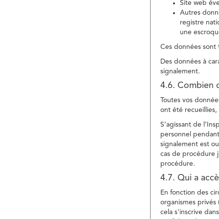
Site web év
Autres donné
registre nat
une escroqu
Ces données sont t
Des données à cara
signalement.
4.6. Combien 
Toutes vos données 
ont été recueillies
S’agissant de l’In
personnel pendant 
signalement est ou
cas de procédure ju
procédure.
4.7. Qui a acc
En fonction des ci
organismes privés (
cela s'inscrive dan