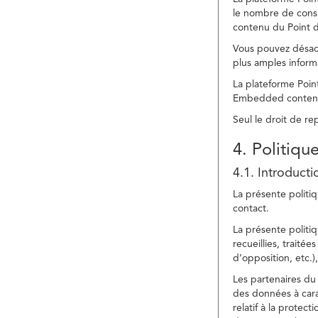
le nombre de consu
contenu du Point d
Vous pouvez désacti
plus amples inform
La plateforme Point
Embedded content » 
Seul le droit de r
4. Politiqu
4.1. Introducti
La présente politiq
contact.
La présente politiq
recueillies, traitée
d’opposition, etc.),
Les partenaires du 
des données à cara
relatif à la protec