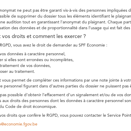
 anonymat ne peut pas être garanti vis-à-vis des personnes impliquées da
sible de supprimer du dossier tous les éléments identifiant le plaignan
une audition tout en garantissant l'anonymat du plaignant. Chaque part
sation des données et de proportionnalité dans l’usage qui est fait de
t vos droits et comment les exercer ?
GPD, vous avez le droit de demander au SPF Economie :
vos données à caractère personnel,
ier si elles sont erronées ou incomplètes,
e traitement de vos données,
ser au traitement.
t vous permet de compléter ces informations par une note jointe à votre
e personnel figurant dans d’autres parties du dossier ne puissent pas 
est pas possible d’obtenir l’effacement d’un signalement et/ou de vos do
ns aux droits des personnes dont les données à caractère personnel sont
 du Code de droit économique.
 vos droits que confère le RGPD, vous pouvez contacter le Service Poi
co@economie.fgov.be