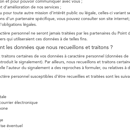
tion et pour pouvoir communiquer avec vous ;
et d’amélioration de nos services ;
 pour toute autre mission d’intérêt public ou légale, celles-ci variant 
ions d’un partenaire spécifique, vous pouvez consulter son site internet;
’obligations légales.
tère personnel ne seront jamais traitées par les partenaires du Point d
ers qui utiliseraient ces données à de telles fins.
nt les données que nous recueillons et traitons ?
t traitons certaines de vos données à caractère personnel (données de
troduit le signalement). Par ailleurs, nous recueillons et traitons certai
lle l’auteur du signalement a des reproches à formuler, ou relatives à 
tère personnel susceptibles d’être recueillies et traitées sont les suiva
tale
ourrier électronique
hone
ge
ise éventuel