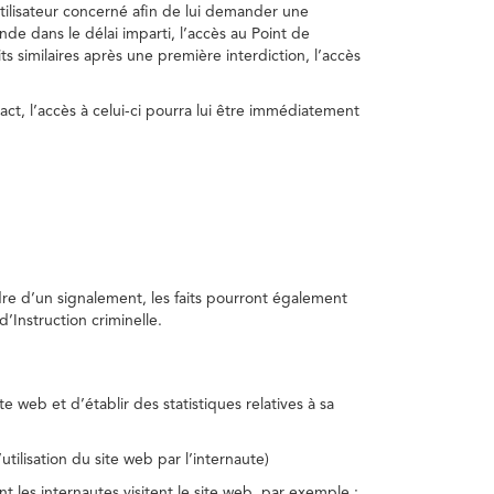
utilisateur concerné afin de lui demander une
nde dans le délai imparti, l’accès au Point de
s similaires après une première interdiction, l’accès
act, l’accès à celui-ci pourra lui être immédiatement
adre d’un signalement, les faits pourront également
’Instruction criminelle.
te web et d’établir des statistiques relatives à sa
utilisation du site web par l’internaute)
nt les internautes visitent le site web, par exemple :