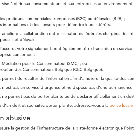
t vise à offrir aux consommateurs et aux entreprises un environnement n
des pratiques commerciales trompeuses (B2C) ou déloyales (B2B) ;
s informations et des conseils pour défendre leurs intérêts.
t améliore la collaboration entre les autorités fédérales chargées des 
peuses et déloyales.
l’accord, votre signalement peut également être transmis à un service
reprise concernée :
de Médiation pour le Consommateur (SMC) ; ou
uropéen des Consommateurs Belgique (CEC Belgique).
 permet de récolter de l’information afin d’améliorer la qualité des con
t n’est pas un service d’urgence et ne dispose pas d’une permanence 
 ne permet pas de porter plainte ou de déclarer officiellement un délit
e d’un délit et souhaitez porter plainte, adressez-vous à la
police locale
ion abusive
ure la gestion de l’infrastructure de la plate-forme électronique Point