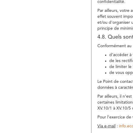
confidentialité.
Par ailleurs, votre
effet souvent impos
et/ou d'organiser 
principe de minimi
4.8. Quels son
Conformément au R
d’accéder à 
de les rectif
de limiter l
de vous oppo
Le Point de contac
données à caractèr
Par ailleurs, il n’
certaines limitatio
XV.10/1 à XV.10/5
Pour l’exercice de
Via e-mail
:
info.e