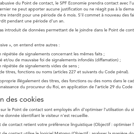
on abusive du Point de contact, le SPF Economie prendra contact avec l’
dernier ne peut apporter aucune justification ou ne réagit pas à la dema
être interdit pour une période de 6 mois. S’il commet à nouveau des fait
terdit pendant une période d’un an.
a pas introduit de données permettant de le joindre dans le Point de cont
busive », on entend entre autres :
on répétée de signalements concernant les mêmes faits ;
té et/ou de mauvaise foi de signalements infondés (diffamation) ;
on répétée de signalements vides de sens ;
 de titres, fonctions ou noms (articles 227 et suivants du Code pénal).
’approprie illégalement des titres, des fonctions ou des noms dans le c
nnaissance du procureur du Roi, en application de l’article 29 du Code d
ion des cookies
 sur le Point de contact sont employés afin d’optimiser l’utilisation du si
e donnée identifiant le visiteur n’est recueillie.
 de contact retient votre préférence linguistique (Objectif : optimiser l’
 de contact utilise le logiciel Matomo (Objectif : analyser la manière do