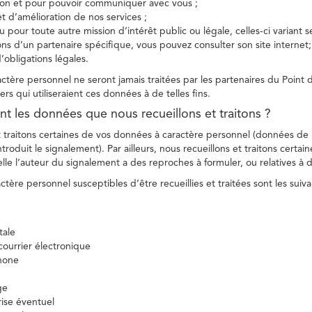
tion et pour pouvoir communiquer avec vous ;
et d’amélioration de nos services ;
 pour toute autre mission d’intérêt public ou légale, celles-ci variant 
ions d’un partenaire spécifique, vous pouvez consulter son site internet;
’obligations légales.
tère personnel ne seront jamais traitées par les partenaires du Point d
ers qui utiliseraient ces données à de telles fins.
nt les données que nous recueillons et traitons ?
t traitons certaines de vos données à caractère personnel (données de
troduit le signalement). Par ailleurs, nous recueillons et traitons certai
lle l’auteur du signalement a des reproches à formuler, ou relatives à 
tère personnel susceptibles d’être recueillies et traitées sont les suiva
tale
ourrier électronique
hone
ge
ise éventuel