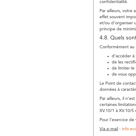
confidentialité.
Par ailleurs, votre
effet souvent impos
et/ou d'organiser 
principe de minimi
4.8. Quels son
Conformément au R
d’accéder à 
de les rectif
de limiter l
de vous oppo
Le Point de contac
données à caractèr
Par ailleurs, il n’
certaines limitatio
XV.10/1 à XV.10/5
Pour l’exercice de
Via e-mail
:
info.e