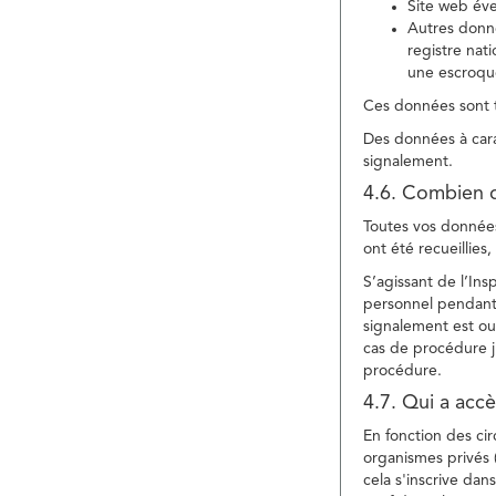
Site web év
Autres donné
registre nat
une escroqu
Ces données sont t
Des données à cara
signalement.
4.6. Combien 
Toutes vos données 
ont été recueillies
S’agissant de l’In
personnel pendant 
signalement est ou
cas de procédure ju
procédure.
4.7. Qui a acc
En fonction des ci
organismes privés (
cela s'inscrive dan