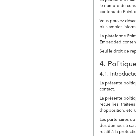
le nombre de consu
contenu du Point d
Vous pouvez désacti
plus amples inform
La plateforme Point
Embedded content » 
Seul le droit de r
4. Politiqu
4.1. Introducti
La présente politiq
contact.
La présente politiq
recueillies, traitée
d’opposition, etc.),
Les partenaires du 
des données à cara
relatif à la protec