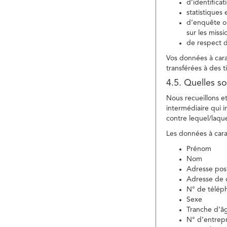
d’identifica
statistiques 
d’enquête ou
sur les miss
de respect d
Vos données à carac
transférées à des ti
4.5. Quelles so
Nous recueillons e
intermédiaire qui in
contre lequel/laque
Les données à carac
Prénom
Nom
Adresse pos
Adresse de c
N° de télép
Sexe
Tranche d’â
N° d’entrepr