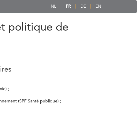
NL
FR
DE
EN
et politique de
ires
ie) ;
ronnement (SPF Santé publique) ;