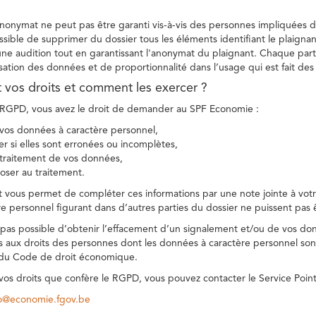
 anonymat ne peut pas être garanti vis-à-vis des personnes impliquées da
sible de supprimer du dossier tous les éléments identifiant le plaignan
une audition tout en garantissant l'anonymat du plaignant. Chaque part
sation des données et de proportionnalité dans l’usage qui est fait de
t vos droits et comment les exercer ?
GPD, vous avez le droit de demander au SPF Economie :
vos données à caractère personnel,
ier si elles sont erronées ou incomplètes,
e traitement de vos données,
ser au traitement.
t vous permet de compléter ces informations par une note jointe à votre
e personnel figurant dans d’autres parties du dossier ne puissent pas 
est pas possible d’obtenir l’effacement d’un signalement et/ou de vos do
ns aux droits des personnes dont les données à caractère personnel sont
 du Code de droit économique.
 vos droits que confère le RGPD, vous pouvez contacter le Service Poi
co@economie.fgov.be