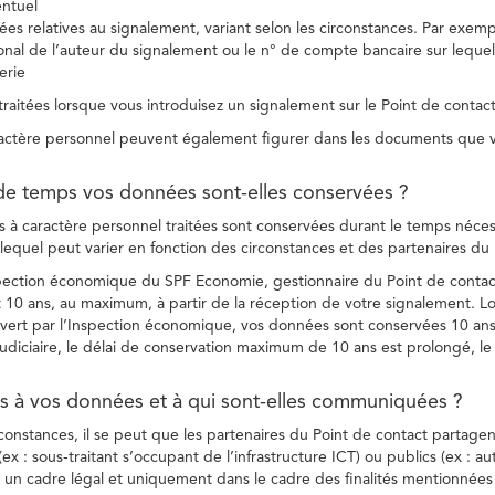
entuel
es relatives au signalement, variant selon les circonstances. Par exemple
ional de l’auteur du signalement ou le n° de compte bancaire sur lequel
erie
raitées lorsque vous introduisez un signalement sur le Point de contact
ctère personnel peuvent également figurer dans les documents que vo
de temps vos données sont-elles conservées ?
à caractère personnel traitées sont conservées durant le temps nécessai
, lequel peut varier en fonction des circonstances et des partenaires d
spection économique du SPF Economie, gestionnaire du Point de contact
10 ans, au maximum, à partir de la réception de votre signalement. Lo
vert par l’Inspection économique, vos données sont conservées 10 ans,
diciaire, le délai de conservation maximum de 10 ans est prolongé, le c
ès à vos données et à qui sont-elles communiquées ?
rconstances, il se peut que les partenaires du Point de contact partag
ex : sous-traitant s’occupant de l’infrastructure ICT) ou publics (ex : au
s un cadre légal et uniquement dans le cadre des finalités mentionnées