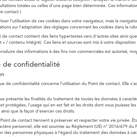
ltations totales ou celles d’une page bien déterminée. Ces information
e contact.)
ver l’utilisation de ces cookies dans votre navigateur, mais la navigati
ations sur l’adaptation des réglages concernant les cookies dans la rub
 de contact contient des liens hypertextes vers d'autres sites ainsi que
/ contenu intégré). Ces liens et sources sont mis à votre disposition u
eproduire des informations à des fins non commerciales est autorisé, m
e de confidentialité
on
ue de confidentialité concerne l’utilisation du Point de contact. Elle s'
ue présente les finalités du traitement de toutes les données à caractèr
s et protégées, l'usage qui en est fait et les droits dont vous jouissez le
 ainsi que la façon d'exercer ces droits.
Point de contact tiennent à préserver et respecter votre vie privée. Ét
ctère personnel, elle est soumise au Règlement (UE) n° 2016/679 du 
tion des personnes physiques à l’égard du traitement des données à carac