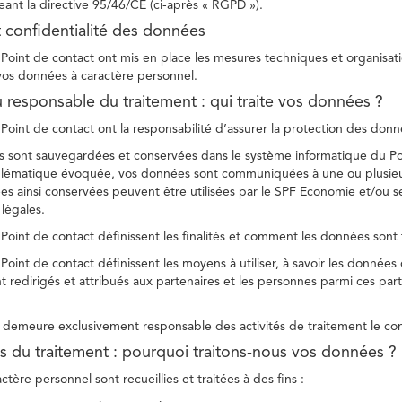
ant la directive 95/46/CE (ci-après « RGPD »).
t confidentialité des données
Point de contact ont mis en place les mesures techniques et organisation
 vos données à caractère personnel.
u responsable du traitement : qui traite vos données ?
Point de contact ont la responsabilité d’assurer la protection des donnée
 sont sauvegardées et conservées dans le système informatique du Po
oblématique évoquée, vos données sont communiquées à une ou plusieur
es ainsi conservées peuvent être utilisées par le SPF Economie et/ou se
 légales.
Point de contact définissent les finalités et comment les données sont 
Point de contact définissent les moyens à utiliser, à savoir les données
 redirigés et attribués aux partenaires et les personnes parmi ces part
demeure exclusivement responsable des activités de traitement le con
tés du traitement : pourquoi traitons-nous vos données ?
tère personnel sont recueillies et traitées à des fins :