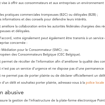
t vise à offrir aux consommateurs et aux entreprises un environnement n
des pratiques commerciales trompeuses (B2C) ou déloyales (B2B) ;
s informations et des conseils pour défendre leurs intérêts.
t améliore la collaboration entre les autorités fédérales chargées des 
peuses et déloyales.
l’accord, votre signalement peut également être transmis à un service
reprise concernée :
de Médiation pour le Consommateur (SMC) ; ou
uropéen des Consommateurs Belgique (CEC Belgique).
 permet de récolter de l’information afin d’améliorer la qualité des con
t n’est pas un service d’urgence et ne dispose pas d’une permanence 
 ne permet pas de porter plainte ou de déclarer officiellement un délit
e d’un délit et souhaitez porter plainte, adressez-vous à la
police locale
ion abusive
ure la gestion de l’infrastructure de la plate-forme électronique Point