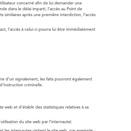
utilisateur concerné afin de lui demander une
nde dans le délai imparti, l’accès au Point de
s similaires après une première interdiction, l’accès
act, l’accès à celui-ci pourra lui être immédiatement
adre d’un signalement, les faits pourront également
’Instruction criminelle.
te web et d’établir des statistiques relatives à sa
utilisation du site web par l’internaute)
nt les internautes visitent le site web, par exemple :