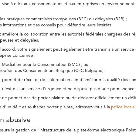
t vise à offrir aux consommateurs et aux entreprises un environnement n
des pratiques commerciales trompeuses (B2C) ou déloyales (B2B) ;
s informations et des conseils pour défendre leurs intérêts.
t améliore la collaboration entre les autorités fédérales chargées des 
peuses et déloyales.
l’accord, votre signalement peut également être transmis à un service
reprise concernée :
de Médiation pour le Consommateur (SMC) ; ou
uropéen des Consommateurs Belgique (CEC Belgique).
 permet de récolter de l’information afin d’améliorer la qualité des con
t n’est pas un service d’urgence et ne dispose pas d’une permanence 
 ne permet pas de porter plainte ou de déclarer officiellement un délit
e d’un délit et souhaitez porter plainte, adressez-vous à la
police locale
ion abusive
ure la gestion de l’infrastructure de la plate-forme électronique Point