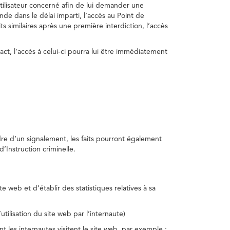
utilisateur concerné afin de lui demander une
nde dans le délai imparti, l’accès au Point de
s similaires après une première interdiction, l’accès
act, l’accès à celui-ci pourra lui être immédiatement
adre d’un signalement, les faits pourront également
’Instruction criminelle.
te web et d’établir des statistiques relatives à sa
utilisation du site web par l’internaute)
nt les internautes visitent le site web, par exemple :