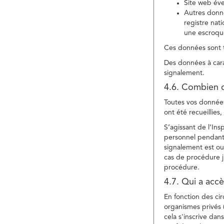
Site web év
Autres donné
registre nat
une escroqu
Ces données sont t
Des données à cara
signalement.
4.6. Combien 
Toutes vos données 
ont été recueillies
S’agissant de l’In
personnel pendant 
signalement est ou
cas de procédure ju
procédure.
4.7. Qui a acc
En fonction des ci
organismes privés (
cela s'inscrive dan