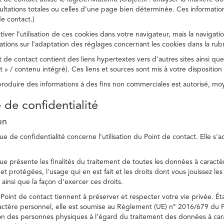
ltations totales ou celles d’une page bien déterminée. Ces information
e contact.)
ver l’utilisation de ces cookies dans votre navigateur, mais la navigati
ations sur l’adaptation des réglages concernant les cookies dans la rub
 de contact contient des liens hypertextes vers d'autres sites ainsi que
/ contenu intégré). Ces liens et sources sont mis à votre disposition u
eproduire des informations à des fins non commerciales est autorisé, m
e de confidentialité
on
ue de confidentialité concerne l’utilisation du Point de contact. Elle s'
ue présente les finalités du traitement de toutes les données à caractèr
s et protégées, l'usage qui en est fait et les droits dont vous jouissez le
 ainsi que la façon d'exercer ces droits.
Point de contact tiennent à préserver et respecter votre vie privée. Ét
ctère personnel, elle est soumise au Règlement (UE) n° 2016/679 du 
tion des personnes physiques à l’égard du traitement des données à carac