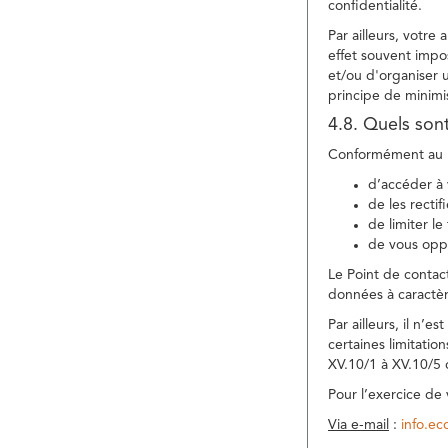
confidentialité.
Par ailleurs, votre
effet souvent impos
et/ou d'organiser 
principe de minimi
4.8. Quels son
Conformément au R
d’accéder à 
de les rectif
de limiter l
de vous oppo
Le Point de contac
données à caractèr
Par ailleurs, il n’
certaines limitatio
XV.10/1 à XV.10/5
Pour l’exercice de
Via e-mail
:
info.e