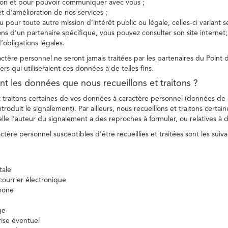
tion et pour pouvoir communiquer avec vous ;
et d’amélioration de nos services ;
 pour toute autre mission d’intérêt public ou légale, celles-ci variant 
ions d’un partenaire spécifique, vous pouvez consulter son site internet;
’obligations légales.
tère personnel ne seront jamais traitées par les partenaires du Point d
ers qui utiliseraient ces données à de telles fins.
nt les données que nous recueillons et traitons ?
t traitons certaines de vos données à caractère personnel (données de
troduit le signalement). Par ailleurs, nous recueillons et traitons certai
lle l’auteur du signalement a des reproches à formuler, ou relatives à 
tère personnel susceptibles d’être recueillies et traitées sont les suiva
tale
ourrier électronique
hone
ge
ise éventuel