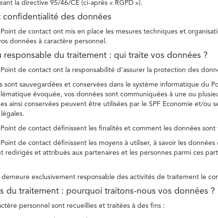
ant la directive 95/46/CE (ci-après « RGPD »).
t confidentialité des données
Point de contact ont mis en place les mesures techniques et organisation
 vos données à caractère personnel.
u responsable du traitement : qui traite vos données ?
Point de contact ont la responsabilité d’assurer la protection des donnée
 sont sauvegardées et conservées dans le système informatique du Po
oblématique évoquée, vos données sont communiquées à une ou plusieur
es ainsi conservées peuvent être utilisées par le SPF Economie et/ou se
 légales.
Point de contact définissent les finalités et comment les données sont 
Point de contact définissent les moyens à utiliser, à savoir les données
 redirigés et attribués aux partenaires et les personnes parmi ces part
demeure exclusivement responsable des activités de traitement le con
tés du traitement : pourquoi traitons-nous vos données ?
tère personnel sont recueillies et traitées à des fins :