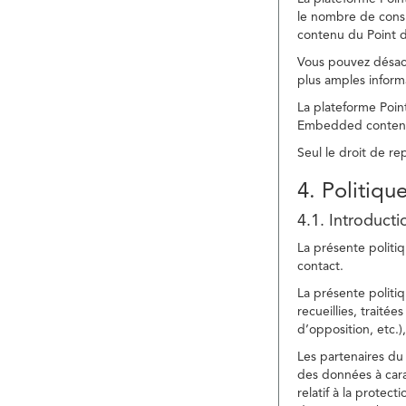
le nombre de consu
contenu du Point d
Vous pouvez désacti
plus amples inform
La plateforme Point
Embedded content » 
Seul le droit de r
4. Politiqu
4.1. Introducti
La présente politiq
contact.
La présente politiq
recueillies, traitée
d’opposition, etc.),
Les partenaires du 
des données à cara
relatif à la protec