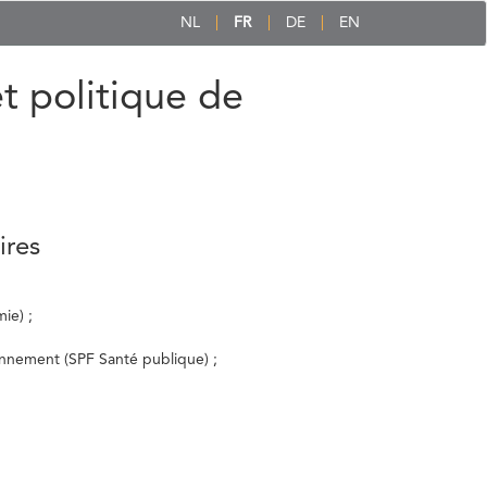
NL
FR
DE
EN
et politique de
ires
ie) ;
ronnement (SPF Santé publique) ;