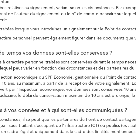
entuel
es relatives au signalement, variant selon les circonstances. Par exemple
ional de l’auteur du signalement ou le n° de compte bancaire sur lequel
erie
raitées lorsque vous introduisez un signalement sur le Point de contact
ctère personnel peuvent également figurer dans les documents que vo
de temps vos données sont-elles conservées ?
à caractère personnel traitées sont conservées durant le temps nécessai
, lequel peut varier en fonction des circonstances et des partenaires d
spection économique du SPF Economie, gestionnaire du Point de contact
10 ans, au maximum, à partir de la réception de votre signalement. Lo
vert par l’Inspection économique, vos données sont conservées 10 ans,
diciaire, le délai de conservation maximum de 10 ans est prolongé, le c
ès à vos données et à qui sont-elles communiquées ?
rconstances, il se peut que les partenaires du Point de contact partag
ex : sous-traitant s’occupant de l’infrastructure ICT) ou publics (ex : au
s un cadre légal et uniquement dans le cadre des finalités mentionnées