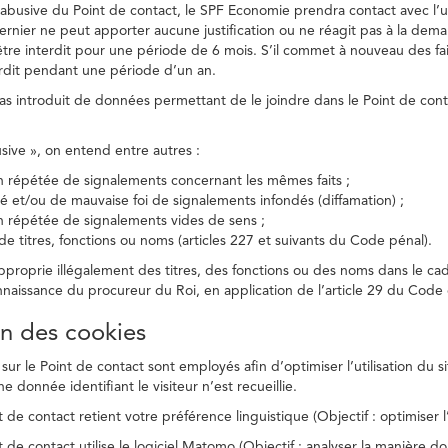
on abusive du Point de contact, le SPF Economie prendra contact avec l’
dernier ne peut apporter aucune justification ou ne réagit pas à la dema
être interdit pour une période de 6 mois. S’il commet à nouveau des fait
terdit pendant une période d’un an.
a pas introduit de données permettant de le joindre dans le Point de cont
busive », on entend entre autres :
on répétée de signalements concernant les mêmes faits ;
té et/ou de mauvaise foi de signalements infondés (diffamation) ;
on répétée de signalements vides de sens ;
 de titres, fonctions ou noms (articles 227 et suivants du Code pénal).
’approprie illégalement des titres, des fonctions ou des noms dans le c
nnaissance du procureur du Roi, en application de l’article 29 du Code d
ion des cookies
 sur le Point de contact sont employés afin d’optimiser l’utilisation du si
e donnée identifiant le visiteur n’est recueillie.
 de contact retient votre préférence linguistique (Objectif : optimiser l’
 de contact utilise le logiciel Matomo (Objectif : analyser la manière do