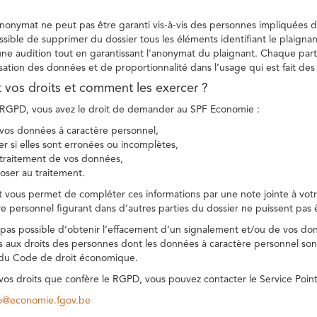
 anonymat ne peut pas être garanti vis-à-vis des personnes impliquées da
sible de supprimer du dossier tous les éléments identifiant le plaignan
une audition tout en garantissant l'anonymat du plaignant. Chaque part
sation des données et de proportionnalité dans l’usage qui est fait de
t vos droits et comment les exercer ?
GPD, vous avez le droit de demander au SPF Economie :
vos données à caractère personnel,
ier si elles sont erronées ou incomplètes,
e traitement de vos données,
ser au traitement.
t vous permet de compléter ces informations par une note jointe à votre
e personnel figurant dans d’autres parties du dossier ne puissent pas 
est pas possible d’obtenir l’effacement d’un signalement et/ou de vos do
ns aux droits des personnes dont les données à caractère personnel sont
 du Code de droit économique.
 vos droits que confère le RGPD, vous pouvez contacter le Service Poi
co@economie.fgov.be