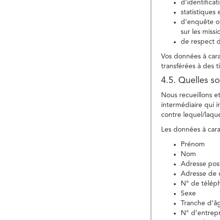
d’identifica
statistiques 
d’enquête ou
sur les miss
de respect d
Vos données à carac
transférées à des ti
4.5. Quelles so
Nous recueillons e
intermédiaire qui in
contre lequel/laque
Les données à carac
Prénom
Nom
Adresse pos
Adresse de c
N° de télép
Sexe
Tranche d’â
N° d’entrepr