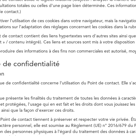
ltations totales ou celles d’une page bien déterminée. Ces information
e contact.)
ver l’utilisation de ces cookies dans votre navigateur, mais la navigati
ations sur l’adaptation des réglages concernant les cookies dans la rub
 de contact contient des liens hypertextes vers d'autres sites ainsi que
/ contenu intégré). Ces liens et sources sont mis à votre disposition u
eproduire des informations à des fins non commerciales est autorisé, m
e de confidentialité
on
ue de confidentialité concerne l’utilisation du Point de contact. Elle s'
ue présente les finalités du traitement de toutes les données à caractèr
s et protégées, l'usage qui en est fait et les droits dont vous jouissez le
 ainsi que la façon d'exercer ces droits.
Point de contact tiennent à préserver et respecter votre vie privée. Ét
ctère personnel, elle est soumise au Règlement (UE) n° 2016/679 du 
tion des personnes physiques à l’égard du traitement des données à carac