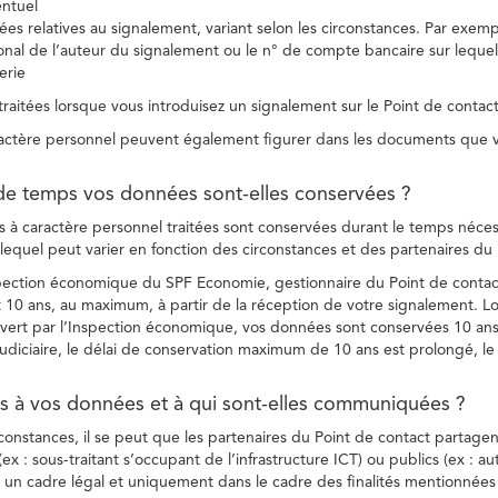
entuel
es relatives au signalement, variant selon les circonstances. Par exemple
ional de l’auteur du signalement ou le n° de compte bancaire sur lequel
erie
raitées lorsque vous introduisez un signalement sur le Point de contact
ctère personnel peuvent également figurer dans les documents que vo
de temps vos données sont-elles conservées ?
à caractère personnel traitées sont conservées durant le temps nécessai
, lequel peut varier en fonction des circonstances et des partenaires d
spection économique du SPF Economie, gestionnaire du Point de contact
10 ans, au maximum, à partir de la réception de votre signalement. Lo
vert par l’Inspection économique, vos données sont conservées 10 ans,
diciaire, le délai de conservation maximum de 10 ans est prolongé, le c
ès à vos données et à qui sont-elles communiquées ?
rconstances, il se peut que les partenaires du Point de contact partag
ex : sous-traitant s’occupant de l’infrastructure ICT) ou publics (ex : au
s un cadre légal et uniquement dans le cadre des finalités mentionnées