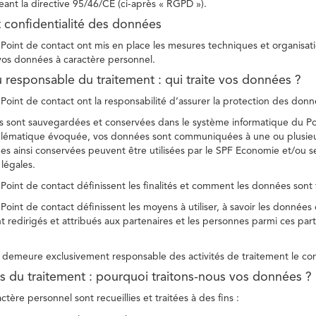
ant la directive 95/46/CE (ci-après « RGPD »).
t confidentialité des données
Point de contact ont mis en place les mesures techniques et organisation
 vos données à caractère personnel.
u responsable du traitement : qui traite vos données ?
Point de contact ont la responsabilité d’assurer la protection des donnée
 sont sauvegardées et conservées dans le système informatique du Po
oblématique évoquée, vos données sont communiquées à une ou plusieur
es ainsi conservées peuvent être utilisées par le SPF Economie et/ou se
 légales.
Point de contact définissent les finalités et comment les données sont 
Point de contact définissent les moyens à utiliser, à savoir les données
 redirigés et attribués aux partenaires et les personnes parmi ces part
demeure exclusivement responsable des activités de traitement le con
tés du traitement : pourquoi traitons-nous vos données ?
tère personnel sont recueillies et traitées à des fins :