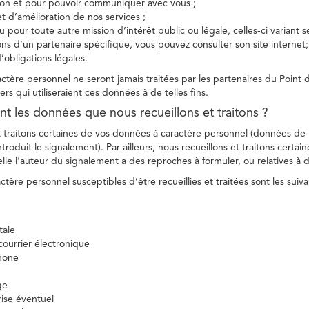
tion et pour pouvoir communiquer avec vous ;
et d’amélioration de nos services ;
 pour toute autre mission d’intérêt public ou légale, celles-ci variant 
ions d’un partenaire spécifique, vous pouvez consulter son site internet;
’obligations légales.
tère personnel ne seront jamais traitées par les partenaires du Point d
ers qui utiliseraient ces données à de telles fins.
nt les données que nous recueillons et traitons ?
t traitons certaines de vos données à caractère personnel (données de
troduit le signalement). Par ailleurs, nous recueillons et traitons certai
lle l’auteur du signalement a des reproches à formuler, ou relatives à 
tère personnel susceptibles d’être recueillies et traitées sont les suiva
tale
ourrier électronique
hone
ge
ise éventuel