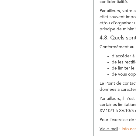
confidentialité.
Par ailleurs, votre
effet souvent impos
et/ou d'organiser 
principe de minimi
4.8. Quels son
Conformément au R
d’accéder à 
de les rectif
de limiter l
de vous oppo
Le Point de contac
données à caractèr
Par ailleurs, il n’
certaines limitatio
XV.10/1 à XV.10/5
Pour l’exercice de
Via e-mail
:
info.e