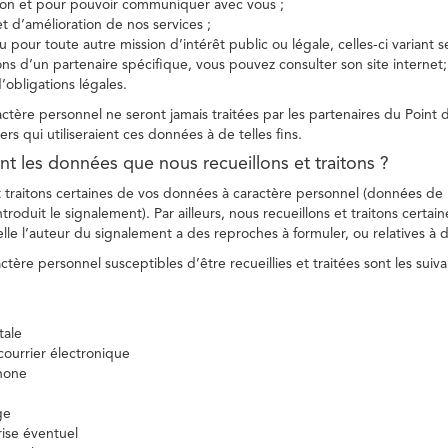
tion et pour pouvoir communiquer avec vous ;
et d’amélioration de nos services ;
 pour toute autre mission d’intérêt public ou légale, celles-ci variant 
ions d’un partenaire spécifique, vous pouvez consulter son site internet;
’obligations légales.
tère personnel ne seront jamais traitées par les partenaires du Point d
ers qui utiliseraient ces données à de telles fins.
nt les données que nous recueillons et traitons ?
t traitons certaines de vos données à caractère personnel (données de
troduit le signalement). Par ailleurs, nous recueillons et traitons certai
lle l’auteur du signalement a des reproches à formuler, ou relatives à 
tère personnel susceptibles d’être recueillies et traitées sont les suiva
tale
ourrier électronique
hone
ge
ise éventuel