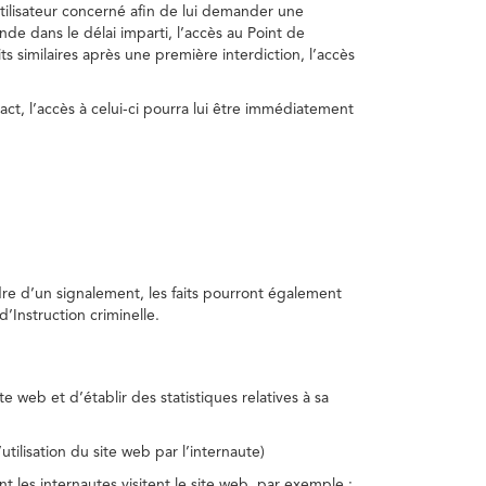
utilisateur concerné afin de lui demander une
nde dans le délai imparti, l’accès au Point de
s similaires après une première interdiction, l’accès
act, l’accès à celui-ci pourra lui être immédiatement
adre d’un signalement, les faits pourront également
’Instruction criminelle.
te web et d’établir des statistiques relatives à sa
utilisation du site web par l’internaute)
nt les internautes visitent le site web, par exemple :