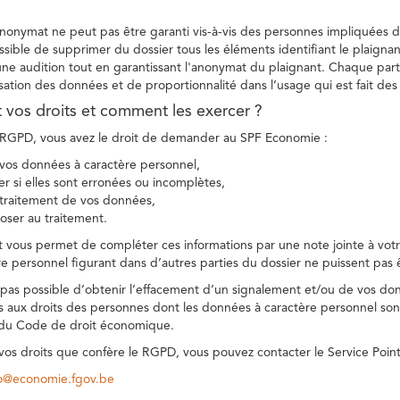
 anonymat ne peut pas être garanti vis-à-vis des personnes impliquées da
sible de supprimer du dossier tous les éléments identifiant le plaignan
une audition tout en garantissant l'anonymat du plaignant. Chaque part
sation des données et de proportionnalité dans l’usage qui est fait de
t vos droits et comment les exercer ?
GPD, vous avez le droit de demander au SPF Economie :
vos données à caractère personnel,
ier si elles sont erronées ou incomplètes,
e traitement de vos données,
ser au traitement.
t vous permet de compléter ces informations par une note jointe à votre
e personnel figurant dans d’autres parties du dossier ne puissent pas 
est pas possible d’obtenir l’effacement d’un signalement et/ou de vos do
ns aux droits des personnes dont les données à caractère personnel sont
 du Code de droit économique.
 vos droits que confère le RGPD, vous pouvez contacter le Service Poi
co@economie.fgov.be