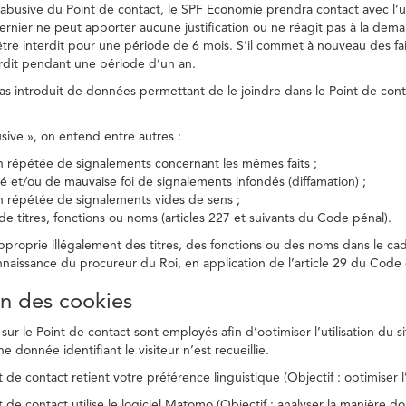
on abusive du Point de contact, le SPF Economie prendra contact avec l’
dernier ne peut apporter aucune justification ou ne réagit pas à la dema
être interdit pour une période de 6 mois. S’il commet à nouveau des fait
terdit pendant une période d’un an.
a pas introduit de données permettant de le joindre dans le Point de cont
busive », on entend entre autres :
on répétée de signalements concernant les mêmes faits ;
té et/ou de mauvaise foi de signalements infondés (diffamation) ;
on répétée de signalements vides de sens ;
 de titres, fonctions ou noms (articles 227 et suivants du Code pénal).
’approprie illégalement des titres, des fonctions ou des noms dans le c
nnaissance du procureur du Roi, en application de l’article 29 du Code d
ion des cookies
 sur le Point de contact sont employés afin d’optimiser l’utilisation du si
e donnée identifiant le visiteur n’est recueillie.
 de contact retient votre préférence linguistique (Objectif : optimiser l’
 de contact utilise le logiciel Matomo (Objectif : analyser la manière do