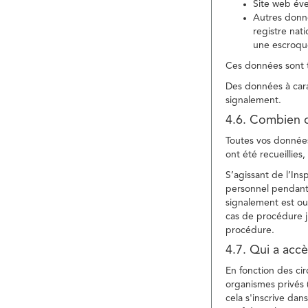
Site web év
Autres donné
registre nat
une escroqu
Ces données sont t
Des données à cara
signalement.
4.6. Combien 
Toutes vos données 
ont été recueillies
S’agissant de l’In
personnel pendant 
signalement est ou
cas de procédure ju
procédure.
4.7. Qui a acc
En fonction des ci
organismes privés (
cela s'inscrive dan