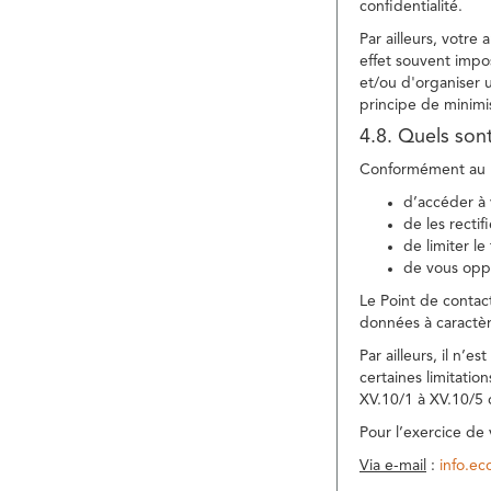
confidentialité.
Par ailleurs, votre
effet souvent impos
et/ou d'organiser 
principe de minimi
4.8. Quels son
Conformément au R
d’accéder à 
de les rectif
de limiter l
de vous oppo
Le Point de contac
données à caractèr
Par ailleurs, il n’
certaines limitatio
XV.10/1 à XV.10/5
Pour l’exercice de
Via e-mail
:
info.e