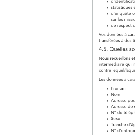
d’identifica
statistiques 
d’enquête ou
sur les miss
de respect d
Vos données à carac
transférées à des ti
4.5. Quelles so
Nous recueillons e
intermédiaire qui in
contre lequel/laque
Les données à carac
Prénom
Nom
Adresse pos
Adresse de c
N° de télép
Sexe
Tranche d’â
N° d’entrepr