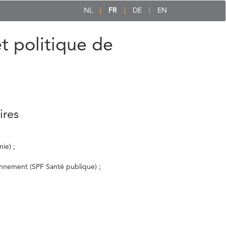
NL
FR
DE
EN
et politique de
ires
ie) ;
ronnement (SPF Santé publique) ;