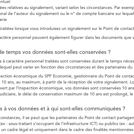
entuel
es relatives au signalement, variant selon les circonstances. Par exemple
ional de l’auteur du signalement ou le n° de compte bancaire sur lequel
erie
raitées lorsque vous introduisez un signalement sur le Point de contact
ctère personnel peuvent également figurer dans les documents que vo
de temps vos données sont-elles conservées ?
à caractère personnel traitées sont conservées durant le temps nécessai
, lequel peut varier en fonction des circonstances et des partenaires d
spection économique du SPF Economie, gestionnaire du Point de contact
10 ans, au maximum, à partir de la réception de votre signalement. Lo
vert par l’Inspection économique, vos données sont conservées 10 ans,
diciaire, le délai de conservation maximum de 10 ans est prolongé, le c
ès à vos données et à qui sont-elles communiquées ?
rconstances, il se peut que les partenaires du Point de contact partag
ex : sous-traitant s’occupant de l’infrastructure ICT) ou publics (ex : au
s un cadre légal et uniquement dans le cadre des finalités mentionnées