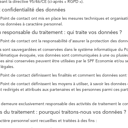
ant la directive 95/46/CE (ci-après « RGPD »).
t confidentialité des données
Point de contact ont mis en place les mesures techniques et organisation
 vos données à caractère personnel.
u responsable du traitement : qui traite vos données ?
Point de contact ont la responsabilité d’assurer la protection des donnée
 sont sauvegardées et conservées dans le système informatique du Po
oblématique évoquée, vos données sont communiquées à une ou plusieur
es ainsi conservées peuvent être utilisées par le SPF Economie et/ou se
 légales.
Point de contact définissent les finalités et comment les données sont 
Point de contact définissent les moyens à utiliser, à savoir les données
 redirigés et attribués aux partenaires et les personnes parmi ces part
demeure exclusivement responsable des activités de traitement le con
tés du traitement : pourquoi traitons-nous vos données ?
tère personnel sont recueillies et traitées à des fins :