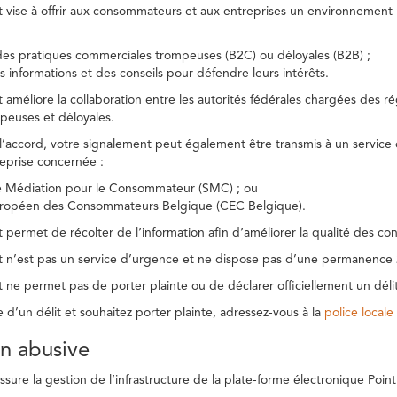
t vise à offrir aux consommateurs et aux entreprises un environnement n
des pratiques commerciales trompeuses (B2C) ou déloyales (B2B) ;
s informations et des conseils pour défendre leurs intérêts.
t améliore la collaboration entre les autorités fédérales chargées des 
peuses et déloyales.
l’accord, votre signalement peut également être transmis à un service
reprise concernée :
de Médiation pour le Consommateur (SMC) ; ou
uropéen des Consommateurs Belgique (CEC Belgique).
 permet de récolter de l’information afin d’améliorer la qualité des con
t n’est pas un service d’urgence et ne dispose pas d’une permanence 
 ne permet pas de porter plainte ou de déclarer officiellement un délit
e d’un délit et souhaitez porter plainte, adressez-vous à la
police locale
ion abusive
ure la gestion de l’infrastructure de la plate-forme électronique Point