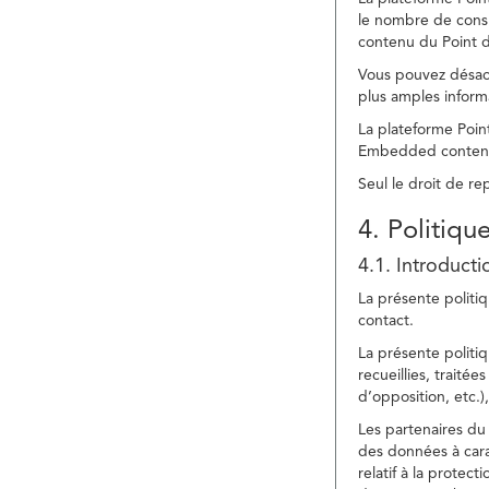
le nombre de consu
contenu du Point d
Vous pouvez désacti
plus amples inform
La plateforme Point
Embedded content » 
Seul le droit de r
4. Politiqu
4.1. Introducti
La présente politiq
contact.
La présente politiq
recueillies, traitée
d’opposition, etc.),
Les partenaires du 
des données à cara
relatif à la protec