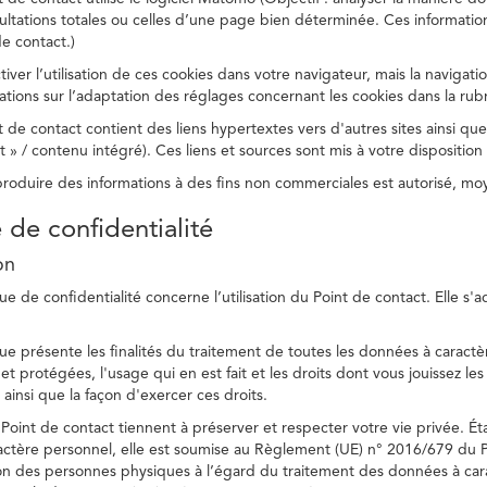
ltations totales ou celles d’une page bien déterminée. Ces information
e contact.)
ver l’utilisation de ces cookies dans votre navigateur, mais la navigati
ations sur l’adaptation des réglages concernant les cookies dans la rub
 de contact contient des liens hypertextes vers d'autres sites ainsi que
/ contenu intégré). Ces liens et sources sont mis à votre disposition u
eproduire des informations à des fins non commerciales est autorisé, m
e de confidentialité
on
ue de confidentialité concerne l’utilisation du Point de contact. Elle s'
ue présente les finalités du traitement de toutes les données à caractèr
s et protégées, l'usage qui en est fait et les droits dont vous jouissez le
 ainsi que la façon d'exercer ces droits.
Point de contact tiennent à préserver et respecter votre vie privée. Ét
ctère personnel, elle est soumise au Règlement (UE) n° 2016/679 du 
tion des personnes physiques à l’égard du traitement des données à carac