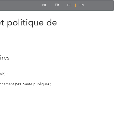
NL
FR
DE
EN
et politique de
ires
ie) ;
ronnement (SPF Santé publique) ;