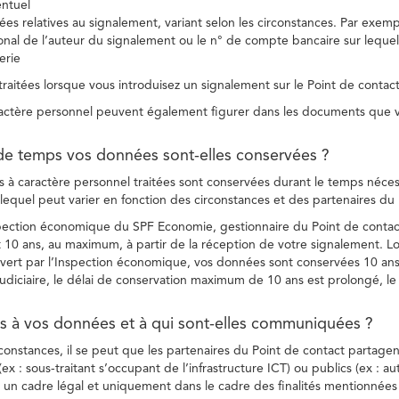
entuel
es relatives au signalement, variant selon les circonstances. Par exemple
ional de l’auteur du signalement ou le n° de compte bancaire sur lequel
erie
raitées lorsque vous introduisez un signalement sur le Point de contact
ctère personnel peuvent également figurer dans les documents que vo
de temps vos données sont-elles conservées ?
à caractère personnel traitées sont conservées durant le temps nécessai
, lequel peut varier en fonction des circonstances et des partenaires d
spection économique du SPF Economie, gestionnaire du Point de contact
10 ans, au maximum, à partir de la réception de votre signalement. Lo
vert par l’Inspection économique, vos données sont conservées 10 ans,
diciaire, le délai de conservation maximum de 10 ans est prolongé, le c
ès à vos données et à qui sont-elles communiquées ?
rconstances, il se peut que les partenaires du Point de contact partag
ex : sous-traitant s’occupant de l’infrastructure ICT) ou publics (ex : au
s un cadre légal et uniquement dans le cadre des finalités mentionnées