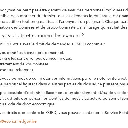
 anonymat ne peut pas être garanti vis-à-vis des personnes impliquées da
sible de supprimer du dossier tous les éléments identifiant le plaignan
une audition tout en garantissant l'anonymat du plaignant. Chaque part
sation des données et de proportionnalité dans l’usage qui est fait de
t vos droits et comment les exercer ?
GPD, vous avez le droit de demander au SPF Economie :
vos données à caractère personnel,
ier si elles sont erronées ou incomplètes,
e traitement de vos données,
ser au traitement.
t vous permet de compléter ces informations par une note jointe à votre
e personnel figurant dans d’autres parties du dossier ne puissent pas 
est pas possible d’obtenir l’effacement d’un signalement et/ou de vos do
ns aux droits des personnes dont les données à caractère personnel sont
 du Code de droit économique.
 vos droits que confère le RGPD, vous pouvez contacter le Service Poi
co@economie.fgov.be