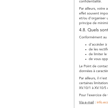
confidentialité.
Par ailleurs, votre
effet souvent impos
et/ou d'organiser 
principe de minimi
4.8. Quels son
Conformément au R
d’accéder à 
de les rectif
de limiter l
de vous oppo
Le Point de contac
données à caractèr
Par ailleurs, il n’
certaines limitatio
XV.10/1 à XV.10/5
Pour l’exercice de
Via e-mail
:
info.e