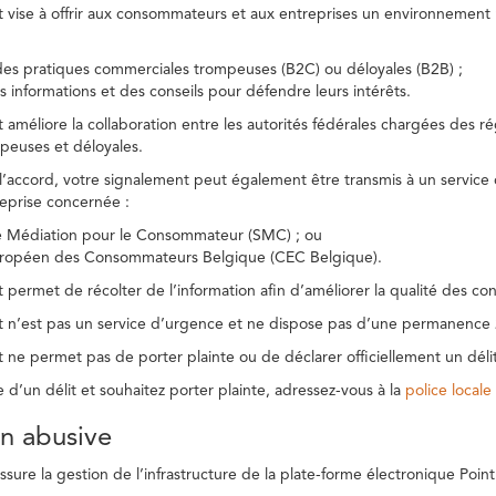
t vise à offrir aux consommateurs et aux entreprises un environnement n
des pratiques commerciales trompeuses (B2C) ou déloyales (B2B) ;
s informations et des conseils pour défendre leurs intérêts.
t améliore la collaboration entre les autorités fédérales chargées des 
peuses et déloyales.
l’accord, votre signalement peut également être transmis à un service
reprise concernée :
de Médiation pour le Consommateur (SMC) ; ou
uropéen des Consommateurs Belgique (CEC Belgique).
 permet de récolter de l’information afin d’améliorer la qualité des con
t n’est pas un service d’urgence et ne dispose pas d’une permanence 
 ne permet pas de porter plainte ou de déclarer officiellement un délit
e d’un délit et souhaitez porter plainte, adressez-vous à la
police locale
ion abusive
ure la gestion de l’infrastructure de la plate-forme électronique Point