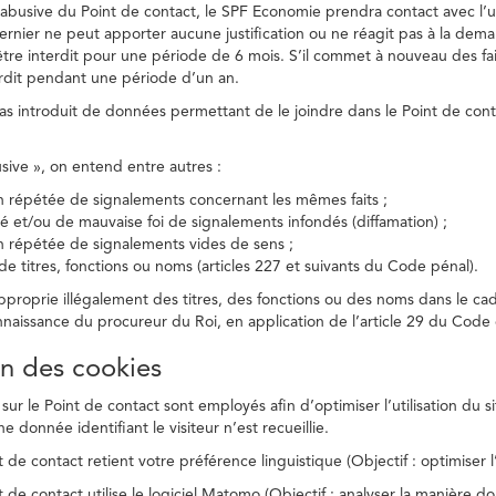
on abusive du Point de contact, le SPF Economie prendra contact avec l’
dernier ne peut apporter aucune justification ou ne réagit pas à la dema
être interdit pour une période de 6 mois. S’il commet à nouveau des fait
terdit pendant une période d’un an.
a pas introduit de données permettant de le joindre dans le Point de cont
busive », on entend entre autres :
on répétée de signalements concernant les mêmes faits ;
té et/ou de mauvaise foi de signalements infondés (diffamation) ;
on répétée de signalements vides de sens ;
 de titres, fonctions ou noms (articles 227 et suivants du Code pénal).
’approprie illégalement des titres, des fonctions ou des noms dans le c
nnaissance du procureur du Roi, en application de l’article 29 du Code d
ion des cookies
 sur le Point de contact sont employés afin d’optimiser l’utilisation du si
e donnée identifiant le visiteur n’est recueillie.
 de contact retient votre préférence linguistique (Objectif : optimiser l’
 de contact utilise le logiciel Matomo (Objectif : analyser la manière do