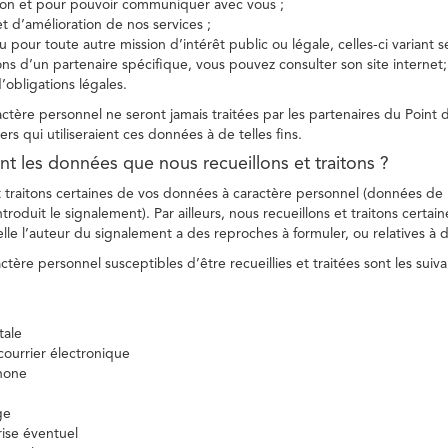
tion et pour pouvoir communiquer avec vous ;
et d’amélioration de nos services ;
 pour toute autre mission d’intérêt public ou légale, celles-ci variant 
ions d’un partenaire spécifique, vous pouvez consulter son site internet;
’obligations légales.
tère personnel ne seront jamais traitées par les partenaires du Point d
ers qui utiliseraient ces données à de telles fins.
nt les données que nous recueillons et traitons ?
t traitons certaines de vos données à caractère personnel (données de
troduit le signalement). Par ailleurs, nous recueillons et traitons certai
lle l’auteur du signalement a des reproches à formuler, ou relatives à 
tère personnel susceptibles d’être recueillies et traitées sont les suiva
tale
ourrier électronique
hone
ge
ise éventuel