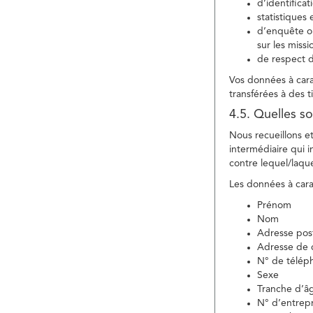
d’identifica
statistiques 
d’enquête ou
sur les miss
de respect d
Vos données à carac
transférées à des ti
4.5. Quelles so
Nous recueillons e
intermédiaire qui in
contre lequel/laque
Les données à carac
Prénom
Nom
Adresse pos
Adresse de c
N° de télép
Sexe
Tranche d’â
N° d’entrepr