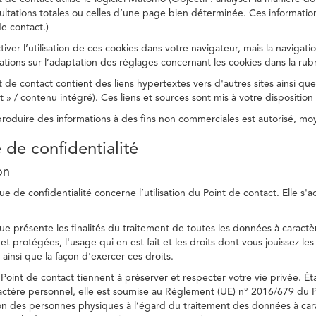
ltations totales ou celles d’une page bien déterminée. Ces information
e contact.)
ver l’utilisation de ces cookies dans votre navigateur, mais la navigati
ations sur l’adaptation des réglages concernant les cookies dans la rub
 de contact contient des liens hypertextes vers d'autres sites ainsi que
/ contenu intégré). Ces liens et sources sont mis à votre disposition u
eproduire des informations à des fins non commerciales est autorisé, m
e de confidentialité
on
ue de confidentialité concerne l’utilisation du Point de contact. Elle s'
ue présente les finalités du traitement de toutes les données à caractèr
s et protégées, l'usage qui en est fait et les droits dont vous jouissez le
 ainsi que la façon d'exercer ces droits.
Point de contact tiennent à préserver et respecter votre vie privée. Ét
ctère personnel, elle est soumise au Règlement (UE) n° 2016/679 du 
tion des personnes physiques à l’égard du traitement des données à carac