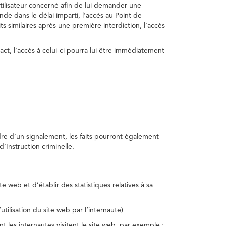
utilisateur concerné afin de lui demander une
nde dans le délai imparti, l’accès au Point de
s similaires après une première interdiction, l’accès
act, l’accès à celui-ci pourra lui être immédiatement
adre d’un signalement, les faits pourront également
’Instruction criminelle.
te web et d’établir des statistiques relatives à sa
utilisation du site web par l’internaute)
nt les internautes visitent le site web, par exemple :