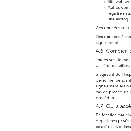
Site web év
Autres donné
registre nat
une escroqu
Ces données sont t
Des données à cara
signalement.
4.6. Combien 
Toutes vos données 
ont été recueillies
S’agissant de l’In
personnel pendant 
signalement est ou
cas de procédure ju
procédure.
4.7. Qui a acc
En fonction des ci
organismes privés (
cela s'inscrive dan