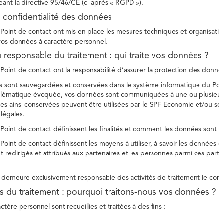
ant la directive 95/46/CE (ci-après « RGPD »).
t confidentialité des données
Point de contact ont mis en place les mesures techniques et organisation
 vos données à caractère personnel.
u responsable du traitement : qui traite vos données ?
Point de contact ont la responsabilité d’assurer la protection des donnée
 sont sauvegardées et conservées dans le système informatique du Po
oblématique évoquée, vos données sont communiquées à une ou plusieur
es ainsi conservées peuvent être utilisées par le SPF Economie et/ou se
 légales.
Point de contact définissent les finalités et comment les données sont 
Point de contact définissent les moyens à utiliser, à savoir les données
 redirigés et attribués aux partenaires et les personnes parmi ces part
demeure exclusivement responsable des activités de traitement le con
tés du traitement : pourquoi traitons-nous vos données ?
tère personnel sont recueillies et traitées à des fins :