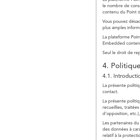
le nombre de consu
contenu du Point d
Vous pouvez désacti
plus amples inform
La plateforme Point
Embedded content » 
Seul le droit de r
4. Politiqu
4.1. Introducti
La présente politiq
contact.
La présente politiq
recueillies, traitée
d’opposition, etc.),
Les partenaires du 
des données à cara
relatif à la protec