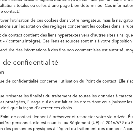
ltations totales ou celles d’une page bien déterminée. Ces information
e contact.)
ver l’utilisation de ces cookies dans votre navigateur, mais la navigati
ations sur l’adaptation des réglages concernant les cookies dans la rub
 de contact contient des liens hypertextes vers d'autres sites ainsi que
/ contenu intégré). Ces liens et sources sont mis à votre disposition u
eproduire des informations à des fins non commerciales est autorisé, m
e de confidentialité
on
ue de confidentialité concerne l’utilisation du Point de contact. Elle s'
ue présente les finalités du traitement de toutes les données à caractèr
s et protégées, l'usage qui en est fait et les droits dont vous jouissez le
 ainsi que la façon d'exercer ces droits.
Point de contact tiennent à préserver et respecter votre vie privée. Ét
ctère personnel, elle est soumise au Règlement (UE) n° 2016/679 du 
tion des personnes physiques à l’égard du traitement des données à carac