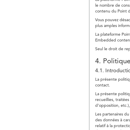
le nombre de consu
contenu du Point d
Vous pouvez désacti
plus amples inform
La plateforme Point
Embedded content » 
Seul le droit de r
4. Politiqu
4.1. Introducti
La présente politiq
contact.
La présente politiq
recueillies, traitée
d’opposition, etc.),
Les partenaires du 
des données à cara
relatif à la protec