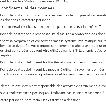
ant la directive 95/46/CE (ci-après « RGPD »).
t confidentialité des données
Point de contact ont mis en place les mesures techniques et organisation
 vos données à caractère personnel.
u responsable du traitement : qui traite vos données ?
Point de contact ont la responsabilité d’assurer la protection des donnée
 sont sauvegardées et conservées dans le système informatique du Po
oblématique évoquée, vos données sont communiquées à une ou plusieur
es ainsi conservées peuvent être utilisées par le SPF Economie et/ou se
 légales.
Point de contact définissent les finalités et comment les données sont 
Point de contact définissent les moyens à utiliser, à savoir les données
 redirigés et attribués aux partenaires et les personnes parmi ces part
demeure exclusivement responsable des activités de traitement le con
tés du traitement : pourquoi traitons-nous vos données ?
tère personnel sont recueillies et traitées à des fins :