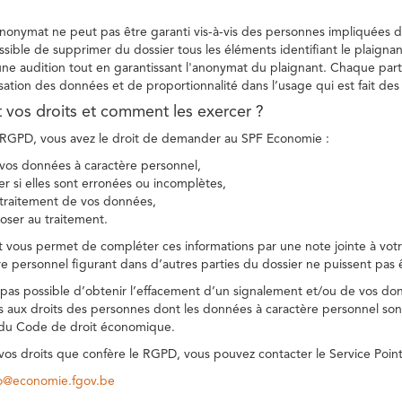
 anonymat ne peut pas être garanti vis-à-vis des personnes impliquées da
sible de supprimer du dossier tous les éléments identifiant le plaignan
une audition tout en garantissant l'anonymat du plaignant. Chaque part
sation des données et de proportionnalité dans l’usage qui est fait de
t vos droits et comment les exercer ?
GPD, vous avez le droit de demander au SPF Economie :
vos données à caractère personnel,
ier si elles sont erronées ou incomplètes,
e traitement de vos données,
ser au traitement.
t vous permet de compléter ces informations par une note jointe à votre
e personnel figurant dans d’autres parties du dossier ne puissent pas 
est pas possible d’obtenir l’effacement d’un signalement et/ou de vos do
ns aux droits des personnes dont les données à caractère personnel sont
 du Code de droit économique.
 vos droits que confère le RGPD, vous pouvez contacter le Service Poi
co@economie.fgov.be