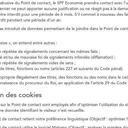
on abusive du Point de contact, le SPF Economie prendra contact avec l’
dernier ne peut apporter aucune justification ou ne réagit pas à la dema
être interdit pour une période de 6 mois. S’il commet à nouveau des fait
terdit pendant une période d’un an.
a pas introduit de données permettant de le joindre dans le Point de cont
busive », on entend entre autres :
on répétée de signalements concernant les mêmes faits ;
té et/ou de mauvaise foi de signalements infondés (diffamation) ;
on répétée de signalements vides de sens ;
 de titres, fonctions ou noms (articles 227 et suivants du Code pénal).
’approprie illégalement des titres, des fonctions ou des noms dans le c
nnaissance du procureur du Roi, en application de l’article 29 du Code d
ion des cookies
 sur le Point de contact sont employés afin d’optimiser l’utilisation du si
e donnée identifiant le visiteur n’est recueillie.
 de contact retient votre préférence linguistique (Objectif : optimiser l’
 de contact utilise le logiciel Matomo (Objectif : analyser la manière do