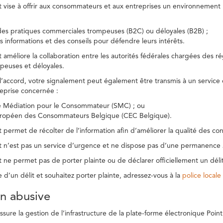
t vise à offrir aux consommateurs et aux entreprises un environnement n
des pratiques commerciales trompeuses (B2C) ou déloyales (B2B) ;
s informations et des conseils pour défendre leurs intérêts.
t améliore la collaboration entre les autorités fédérales chargées des 
peuses et déloyales.
l’accord, votre signalement peut également être transmis à un service
reprise concernée :
de Médiation pour le Consommateur (SMC) ; ou
uropéen des Consommateurs Belgique (CEC Belgique).
 permet de récolter de l’information afin d’améliorer la qualité des con
t n’est pas un service d’urgence et ne dispose pas d’une permanence 
 ne permet pas de porter plainte ou de déclarer officiellement un délit
e d’un délit et souhaitez porter plainte, adressez-vous à la
police locale
ion abusive
ure la gestion de l’infrastructure de la plate-forme électronique Point