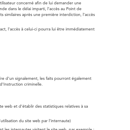
utilisateur concerné afin de lui demander une
nde dans le délai imparti, l’accès au Point de
s similaires après une première interdiction, l’accès
act, l’accès à celui-ci pourra lui être immédiatement
adre d’un signalement, les faits pourront également
’Instruction criminelle.
te web et d’établir des statistiques relatives à sa
utilisation du site web par l’internaute)
nt les internautes visitent le site web, par exemple :