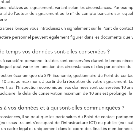
entuel
es relatives au signalement, variant selon les circonstances. Par exemple
ional de l’auteur du signalement ou le n° de compte bancaire sur lequel
erie
raitées lorsque vous introduisez un signalement sur le Point de contact
ctère personnel peuvent également figurer dans les documents que vo
de temps vos données sont-elles conservées ?
à caractère personnel traitées sont conservées durant le temps nécessai
, lequel peut varier en fonction des circonstances et des partenaires d
spection économique du SPF Economie, gestionnaire du Point de contact
10 ans, au maximum, à partir de la réception de votre signalement. Lo
vert par l’Inspection économique, vos données sont conservées 10 ans,
diciaire, le délai de conservation maximum de 10 ans est prolongé, le c
ès à vos données et à qui sont-elles communiquées ?
rconstances, il se peut que les partenaires du Point de contact partag
ex : sous-traitant s’occupant de l’infrastructure ICT) ou publics (ex : au
s un cadre légal et uniquement dans le cadre des finalités mentionnées