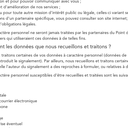
tion et pour pouvoir communiquer avec vous ;
et d’amélioration de nos services ;
 pour toute autre mission d’intérêt public ou légale, celles-ci variant 
ions d’un partenaire spécifique, vous pouvez consulter son site internet;
’obligations légales.
tère personnel ne seront jamais traitées par les partenaires du Point d
ers qui utiliseraient ces données à de telles fins.
nt les données que nous recueillons et traitons ?
t traitons certaines de vos données à caractère personnel (données de
troduit le signalement). Par ailleurs, nous recueillons et traitons certai
lle l’auteur du signalement a des reproches à formuler, ou relatives à 
tère personnel susceptibles d’être recueillies et traitées sont les suiva
tale
ourrier électronique
hone
ge
ise éventuel