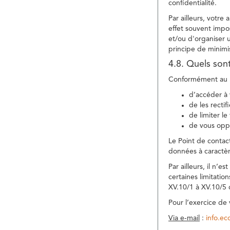
confidentialité.
Par ailleurs, votre
effet souvent impos
et/ou d'organiser 
principe de minimi
4.8. Quels son
Conformément au R
d’accéder à 
de les rectif
de limiter l
de vous oppo
Le Point de contac
données à caractèr
Par ailleurs, il n’
certaines limitatio
XV.10/1 à XV.10/5
Pour l’exercice de
Via e-mail
:
info.e