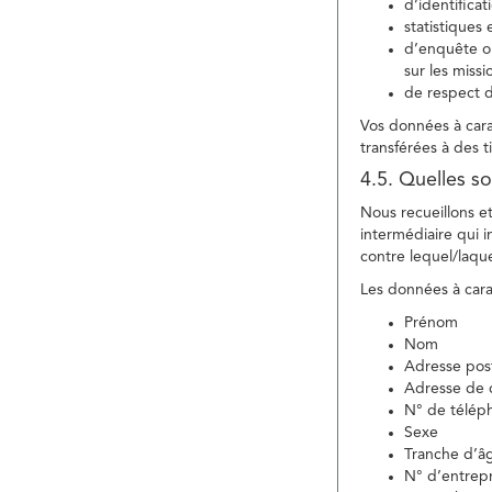
d’identifica
statistiques 
d’enquête ou
sur les miss
de respect d
Vos données à carac
transférées à des ti
4.5. Quelles so
Nous recueillons e
intermédiaire qui in
contre lequel/laque
Les données à carac
Prénom
Nom
Adresse pos
Adresse de c
N° de télép
Sexe
Tranche d’â
N° d’entrepr