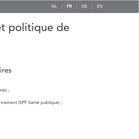
NL
FR
DE
EN
et politique de
ires
ie) ;
ronnement (SPF Santé publique) ;