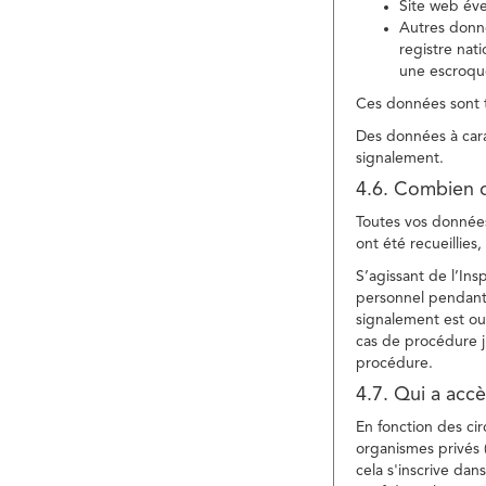
Site web év
Autres donné
registre nat
une escroqu
Ces données sont t
Des données à cara
signalement.
4.6. Combien 
Toutes vos données 
ont été recueillies
S’agissant de l’In
personnel pendant 
signalement est ou
cas de procédure ju
procédure.
4.7. Qui a acc
En fonction des ci
organismes privés (
cela s'inscrive dan