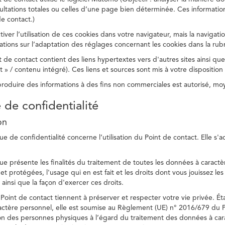
ltations totales ou celles d’une page bien déterminée. Ces information
e contact.)
ver l’utilisation de ces cookies dans votre navigateur, mais la navigati
ations sur l’adaptation des réglages concernant les cookies dans la rub
 de contact contient des liens hypertextes vers d'autres sites ainsi que
/ contenu intégré). Ces liens et sources sont mis à votre disposition u
eproduire des informations à des fins non commerciales est autorisé, m
e de confidentialité
on
ue de confidentialité concerne l’utilisation du Point de contact. Elle s'
ue présente les finalités du traitement de toutes les données à caractèr
s et protégées, l'usage qui en est fait et les droits dont vous jouissez le
 ainsi que la façon d'exercer ces droits.
Point de contact tiennent à préserver et respecter votre vie privée. Ét
ctère personnel, elle est soumise au Règlement (UE) n° 2016/679 du 
tion des personnes physiques à l’égard du traitement des données à carac