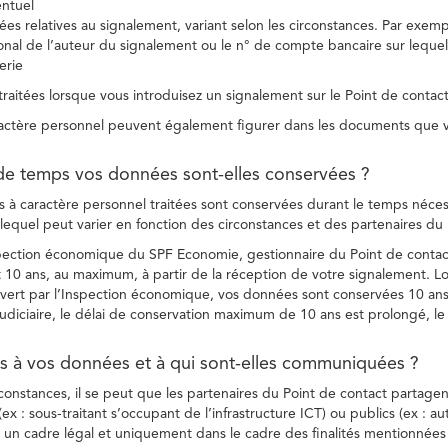
entuel
es relatives au signalement, variant selon les circonstances. Par exemple
ional de l’auteur du signalement ou le n° de compte bancaire sur lequel
erie
raitées lorsque vous introduisez un signalement sur le Point de contact
ctère personnel peuvent également figurer dans les documents que vo
de temps vos données sont-elles conservées ?
à caractère personnel traitées sont conservées durant le temps nécessai
, lequel peut varier en fonction des circonstances et des partenaires d
spection économique du SPF Economie, gestionnaire du Point de contact
10 ans, au maximum, à partir de la réception de votre signalement. Lo
vert par l’Inspection économique, vos données sont conservées 10 ans,
diciaire, le délai de conservation maximum de 10 ans est prolongé, le c
ès à vos données et à qui sont-elles communiquées ?
rconstances, il se peut que les partenaires du Point de contact partag
ex : sous-traitant s’occupant de l’infrastructure ICT) ou publics (ex : au
s un cadre légal et uniquement dans le cadre des finalités mentionnées