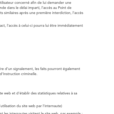
utilisateur concerné afin de lui demander une
nde dans le délai imparti, l’accès au Point de
s similaires après une première interdiction, l’accès
act, l’accès à celui-ci pourra lui être immédiatement
adre d’un signalement, les faits pourront également
’Instruction criminelle.
te web et d’établir des statistiques relatives à sa
utilisation du site web par l’internaute)
nt les internautes visitent le site web, par exemple :