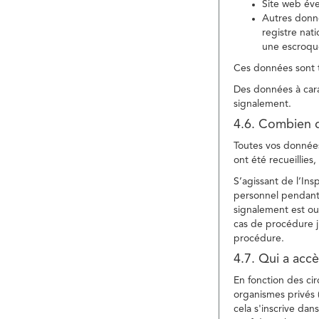
Site web év
Autres donné
registre nat
une escroqu
Ces données sont t
Des données à cara
signalement.
4.6. Combien 
Toutes vos données 
ont été recueillies
S’agissant de l’In
personnel pendant 
signalement est ou
cas de procédure ju
procédure.
4.7. Qui a acc
En fonction des ci
organismes privés (
cela s'inscrive dan