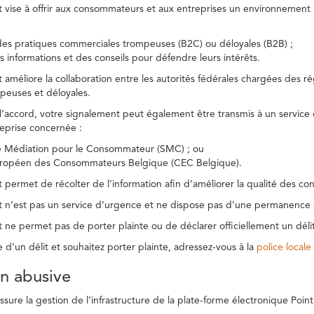
t vise à offrir aux consommateurs et aux entreprises un environnement n
des pratiques commerciales trompeuses (B2C) ou déloyales (B2B) ;
s informations et des conseils pour défendre leurs intérêts.
t améliore la collaboration entre les autorités fédérales chargées des 
peuses et déloyales.
l’accord, votre signalement peut également être transmis à un service
reprise concernée :
de Médiation pour le Consommateur (SMC) ; ou
uropéen des Consommateurs Belgique (CEC Belgique).
 permet de récolter de l’information afin d’améliorer la qualité des con
t n’est pas un service d’urgence et ne dispose pas d’une permanence 
 ne permet pas de porter plainte ou de déclarer officiellement un délit
e d’un délit et souhaitez porter plainte, adressez-vous à la
police locale
ion abusive
ure la gestion de l’infrastructure de la plate-forme électronique Point