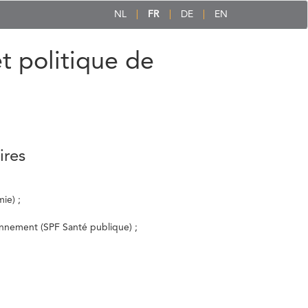
NL
FR
DE
EN
et politique de
ires
ie) ;
ronnement (SPF Santé publique) ;