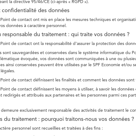
ant la directive 95/46/CE (ci-après « RGPD »).
t confidentialité des données
Point de contact ont mis en place les mesures techniques et organisation
 vos données à caractère personnel.
u responsable du traitement : qui traite vos données ?
Point de contact ont la responsabilité d’assurer la protection des donnée
 sont sauvegardées et conservées dans le système informatique du Po
oblématique évoquée, vos données sont communiquées à une ou plusieur
es ainsi conservées peuvent être utilisées par le SPF Economie et/ou se
 légales.
Point de contact définissent les finalités et comment les données sont 
Point de contact définissent les moyens à utiliser, à savoir les données
 redirigés et attribués aux partenaires et les personnes parmi ces part
demeure exclusivement responsable des activités de traitement le con
tés du traitement : pourquoi traitons-nous vos données ?
tère personnel sont recueillies et traitées à des fins :