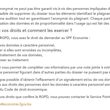
 anonymat ne peut pas être garanti vis-à-vis des personnes impliquées da
sible de supprimer du dossier tous les éléments identifiant le plaignan
une audition tout en garantissant l'anonymat du plaignant. Chaque part
sation des données et de proportionnalité dans l’usage qui est fait de
t vos droits et comment les exercer ?
GPD, vous avez le droit de demander au SPF Economie :
vos données à caractère personnel,
ier si elles sont erronées ou incomplètes,
e traitement de vos données,
ser au traitement.
t vous permet de compléter ces informations par une note jointe à votre
e personnel figurant dans d’autres parties du dossier ne puissent pas 
est pas possible d’obtenir l’effacement d’un signalement et/ou de vos do
ns aux droits des personnes dont les données à caractère personnel sont
 du Code de droit économique.
 vos droits que confère le RGPD, vous pouvez contacter le Service Poi
co@economie.fgov.be