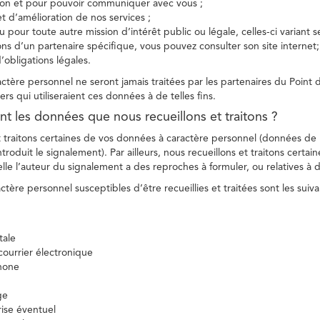
tion et pour pouvoir communiquer avec vous ;
et d’amélioration de nos services ;
 pour toute autre mission d’intérêt public ou légale, celles-ci variant 
ions d’un partenaire spécifique, vous pouvez consulter son site internet;
’obligations légales.
tère personnel ne seront jamais traitées par les partenaires du Point d
ers qui utiliseraient ces données à de telles fins.
nt les données que nous recueillons et traitons ?
t traitons certaines de vos données à caractère personnel (données de
troduit le signalement). Par ailleurs, nous recueillons et traitons certai
lle l’auteur du signalement a des reproches à formuler, ou relatives à 
tère personnel susceptibles d’être recueillies et traitées sont les suiva
tale
ourrier électronique
hone
ge
ise éventuel