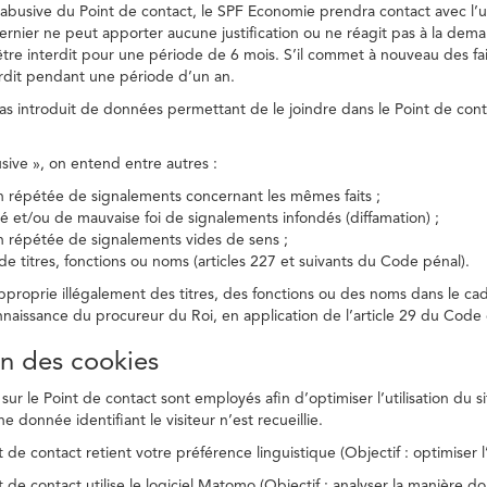
on abusive du Point de contact, le SPF Economie prendra contact avec l’
dernier ne peut apporter aucune justification ou ne réagit pas à la dema
être interdit pour une période de 6 mois. S’il commet à nouveau des fait
terdit pendant une période d’un an.
a pas introduit de données permettant de le joindre dans le Point de cont
busive », on entend entre autres :
on répétée de signalements concernant les mêmes faits ;
té et/ou de mauvaise foi de signalements infondés (diffamation) ;
on répétée de signalements vides de sens ;
 de titres, fonctions ou noms (articles 227 et suivants du Code pénal).
’approprie illégalement des titres, des fonctions ou des noms dans le c
nnaissance du procureur du Roi, en application de l’article 29 du Code d
ion des cookies
 sur le Point de contact sont employés afin d’optimiser l’utilisation du si
e donnée identifiant le visiteur n’est recueillie.
 de contact retient votre préférence linguistique (Objectif : optimiser l’
 de contact utilise le logiciel Matomo (Objectif : analyser la manière do