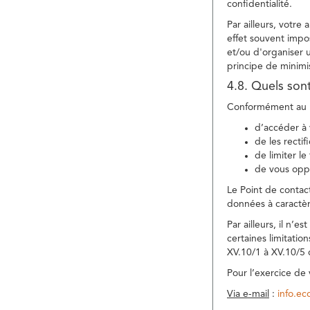
confidentialité.
Par ailleurs, votre
effet souvent impos
et/ou d'organiser 
principe de minimi
4.8. Quels son
Conformément au R
d’accéder à 
de les rectif
de limiter l
de vous oppo
Le Point de contac
données à caractèr
Par ailleurs, il n’
certaines limitatio
XV.10/1 à XV.10/5
Pour l’exercice de
Via e-mail
:
info.e