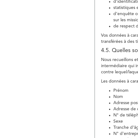
d’identifica
statistiques 
d’enquête ou
sur les miss
de respect d
Vos données à carac
transférées à des ti
4.5. Quelles so
Nous recueillons e
intermédiaire qui in
contre lequel/laque
Les données à carac
Prénom
Nom
Adresse pos
Adresse de c
N° de télép
Sexe
Tranche d’â
N° d’entrepr