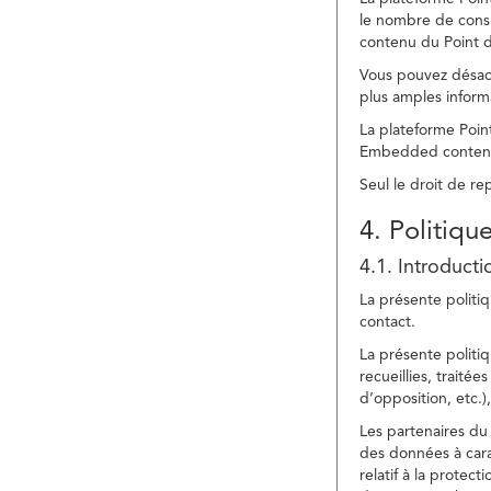
le nombre de consu
contenu du Point d
Vous pouvez désacti
plus amples inform
La plateforme Point
Embedded content » 
Seul le droit de r
4. Politiqu
4.1. Introducti
La présente politiq
contact.
La présente politiq
recueillies, traitée
d’opposition, etc.),
Les partenaires du 
des données à cara
relatif à la protec