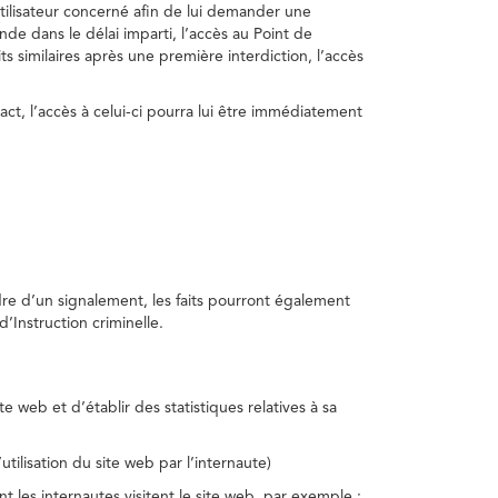
utilisateur concerné afin de lui demander une
nde dans le délai imparti, l’accès au Point de
s similaires après une première interdiction, l’accès
act, l’accès à celui-ci pourra lui être immédiatement
adre d’un signalement, les faits pourront également
’Instruction criminelle.
te web et d’établir des statistiques relatives à sa
utilisation du site web par l’internaute)
nt les internautes visitent le site web, par exemple :