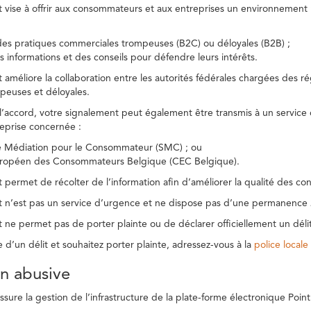
t vise à offrir aux consommateurs et aux entreprises un environnement n
des pratiques commerciales trompeuses (B2C) ou déloyales (B2B) ;
s informations et des conseils pour défendre leurs intérêts.
t améliore la collaboration entre les autorités fédérales chargées des 
peuses et déloyales.
l’accord, votre signalement peut également être transmis à un service
reprise concernée :
de Médiation pour le Consommateur (SMC) ; ou
uropéen des Consommateurs Belgique (CEC Belgique).
 permet de récolter de l’information afin d’améliorer la qualité des con
t n’est pas un service d’urgence et ne dispose pas d’une permanence 
 ne permet pas de porter plainte ou de déclarer officiellement un délit
e d’un délit et souhaitez porter plainte, adressez-vous à la
police locale
ion abusive
ure la gestion de l’infrastructure de la plate-forme électronique Point