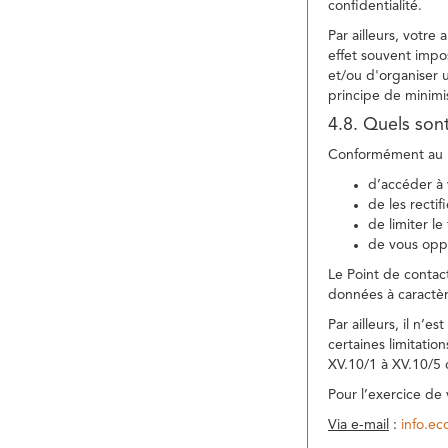
confidentialité.
Par ailleurs, votre
effet souvent impos
et/ou d'organiser 
principe de minimi
4.8. Quels son
Conformément au R
d’accéder à 
de les rectif
de limiter l
de vous oppo
Le Point de contac
données à caractèr
Par ailleurs, il n’
certaines limitatio
XV.10/1 à XV.10/5
Pour l’exercice de
Via e-mail
:
info.e