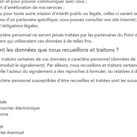
tion et pour pouvoir communiquer avec vous ;
et d’amélioration de nos services ;
 pour toute autre mission d’intérêt public ou légale, celles-ci variant 
ions d’un partenaire spécifique, vous pouvez consulter son site internet;
’obligations légales.
tère personnel ne seront jamais traitées par les partenaires du Point d
ers qui utiliseraient ces données à de telles fins.
nt les données que nous recueillons et traitons ?
t traitons certaines de vos données à caractère personnel (données de
troduit le signalement). Par ailleurs, nous recueillons et traitons certai
lle l’auteur du signalement a des reproches à formuler, ou relatives à 
tère personnel susceptibles d’être recueillies et traitées sont les suiva
tale
ourrier électronique
hone
ge
ise éventuel