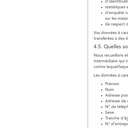
d’identifica
statistiques 
d’enquête ou
sur les miss
de respect d
Vos données à carac
transférées à des ti
4.5. Quelles so
Nous recueillons e
intermédiaire qui in
contre lequel/laque
Les données à carac
Prénom
Nom
Adresse pos
Adresse de c
N° de télép
Sexe
Tranche d’â
N° d’entrepr