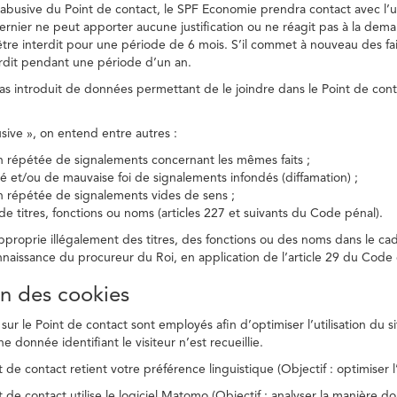
on abusive du Point de contact, le SPF Economie prendra contact avec l’
dernier ne peut apporter aucune justification ou ne réagit pas à la dema
être interdit pour une période de 6 mois. S’il commet à nouveau des fait
terdit pendant une période d’un an.
a pas introduit de données permettant de le joindre dans le Point de cont
busive », on entend entre autres :
on répétée de signalements concernant les mêmes faits ;
té et/ou de mauvaise foi de signalements infondés (diffamation) ;
on répétée de signalements vides de sens ;
 de titres, fonctions ou noms (articles 227 et suivants du Code pénal).
’approprie illégalement des titres, des fonctions ou des noms dans le c
nnaissance du procureur du Roi, en application de l’article 29 du Code d
ion des cookies
 sur le Point de contact sont employés afin d’optimiser l’utilisation du si
e donnée identifiant le visiteur n’est recueillie.
 de contact retient votre préférence linguistique (Objectif : optimiser l’
 de contact utilise le logiciel Matomo (Objectif : analyser la manière do