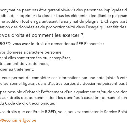
 anonymat ne peut pas être garanti vis-à-vis des personnes impliquées da
sible de supprimer du dossier tous les éléments identifiant le plaignan
une audition tout en garantissant l'anonymat du plaignant. Chaque part
sation des données et de proportionnalité dans l’usage qui est fait de
t vos droits et comment les exercer ?
GPD, vous avez le droit de demander au SPF Economie :
vos données à caractère personnel,
ier si elles sont erronées ou incomplètes,
e traitement de vos données,
ser au traitement.
t vous permet de compléter ces informations par une note jointe à votre
e personnel figurant dans d’autres parties du dossier ne puissent pas 
est pas possible d’obtenir l’effacement d’un signalement et/ou de vos do
ns aux droits des personnes dont les données à caractère personnel sont
 du Code de droit économique.
 vos droits que confère le RGPD, vous pouvez contacter le Service Poi
co@economie.fgov.be