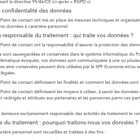
ant la directive 95/46/CE (ci-après « RGPD »).
t confidentialité des données
Point de contact ont mis en place les mesures techniques et organisation
 vos données à caractère personnel.
u responsable du traitement : qui traite vos données ?
Point de contact ont la responsabilité d’assurer la protection des donnée
 sont sauvegardées et conservées dans le système informatique du Po
oblématique évoquée, vos données sont communiquées à une ou plusieur
es ainsi conservées peuvent être utilisées par le SPF Economie et/ou se
 légales.
Point de contact définissent les finalités et comment les données sont 
Point de contact définissent les moyens à utiliser, à savoir les données
 redirigés et attribués aux partenaires et les personnes parmi ces part
demeure exclusivement responsable des activités de traitement le con
tés du traitement : pourquoi traitons-nous vos données ?
tère personnel sont recueillies et traitées à des fins :