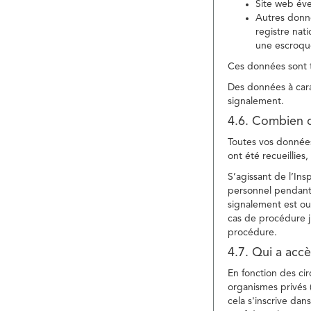
Site web év
Autres donné
registre nat
une escroqu
Ces données sont t
Des données à cara
signalement.
4.6. Combien 
Toutes vos données 
ont été recueillies
S’agissant de l’In
personnel pendant 
signalement est ou
cas de procédure ju
procédure.
4.7. Qui a acc
En fonction des ci
organismes privés (
cela s'inscrive dan