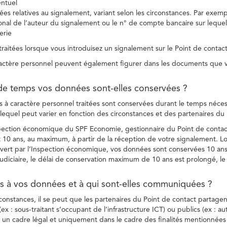
entuel
es relatives au signalement, variant selon les circonstances. Par exemple
ional de l’auteur du signalement ou le n° de compte bancaire sur lequel
erie
raitées lorsque vous introduisez un signalement sur le Point de contact
ctère personnel peuvent également figurer dans les documents que vo
de temps vos données sont-elles conservées ?
à caractère personnel traitées sont conservées durant le temps nécessai
, lequel peut varier en fonction des circonstances et des partenaires d
spection économique du SPF Economie, gestionnaire du Point de contact
10 ans, au maximum, à partir de la réception de votre signalement. Lo
vert par l’Inspection économique, vos données sont conservées 10 ans,
diciaire, le délai de conservation maximum de 10 ans est prolongé, le c
ès à vos données et à qui sont-elles communiquées ?
rconstances, il se peut que les partenaires du Point de contact partag
ex : sous-traitant s’occupant de l’infrastructure ICT) ou publics (ex : au
s un cadre légal et uniquement dans le cadre des finalités mentionnées