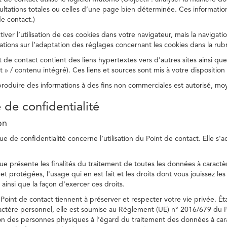
ltations totales ou celles d’une page bien déterminée. Ces information
e contact.)
ver l’utilisation de ces cookies dans votre navigateur, mais la navigati
ations sur l’adaptation des réglages concernant les cookies dans la rub
 de contact contient des liens hypertextes vers d'autres sites ainsi que
/ contenu intégré). Ces liens et sources sont mis à votre disposition u
eproduire des informations à des fins non commerciales est autorisé, m
e de confidentialité
on
ue de confidentialité concerne l’utilisation du Point de contact. Elle s'
ue présente les finalités du traitement de toutes les données à caractèr
s et protégées, l'usage qui en est fait et les droits dont vous jouissez le
 ainsi que la façon d'exercer ces droits.
Point de contact tiennent à préserver et respecter votre vie privée. Ét
ctère personnel, elle est soumise au Règlement (UE) n° 2016/679 du 
tion des personnes physiques à l’égard du traitement des données à carac