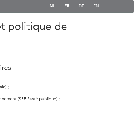
NL
FR
DE
EN
et politique de
ires
ie) ;
ronnement (SPF Santé publique) ;