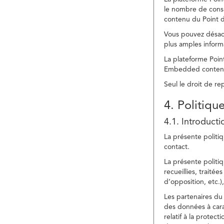
le nombre de consu
contenu du Point d
Vous pouvez désacti
plus amples inform
La plateforme Point
Embedded content » 
Seul le droit de r
4. Politiqu
4.1. Introducti
La présente politiq
contact.
La présente politiq
recueillies, traitée
d’opposition, etc.),
Les partenaires du 
des données à cara
relatif à la protec