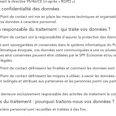
ant la directive 95/46/CE (ci-après « RGPD »).
t confidentialité des données
Point de contact ont mis en place les mesures techniques et organisation
 vos données à caractère personnel.
u responsable du traitement : qui traite vos données ?
Point de contact ont la responsabilité d’assurer la protection des donnée
 sont sauvegardées et conservées dans le système informatique du Po
oblématique évoquée, vos données sont communiquées à une ou plusieur
es ainsi conservées peuvent être utilisées par le SPF Economie et/ou se
 légales.
Point de contact définissent les finalités et comment les données sont 
Point de contact définissent les moyens à utiliser, à savoir les données
 redirigés et attribués aux partenaires et les personnes parmi ces part
demeure exclusivement responsable des activités de traitement le con
tés du traitement : pourquoi traitons-nous vos données ?
tère personnel sont recueillies et traitées à des fins :