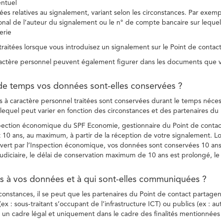
entuel
es relatives au signalement, variant selon les circonstances. Par exemple
ional de l’auteur du signalement ou le n° de compte bancaire sur lequel
erie
raitées lorsque vous introduisez un signalement sur le Point de contact
ctère personnel peuvent également figurer dans les documents que vo
de temps vos données sont-elles conservées ?
à caractère personnel traitées sont conservées durant le temps nécessai
, lequel peut varier en fonction des circonstances et des partenaires d
spection économique du SPF Economie, gestionnaire du Point de contact
10 ans, au maximum, à partir de la réception de votre signalement. Lo
vert par l’Inspection économique, vos données sont conservées 10 ans,
diciaire, le délai de conservation maximum de 10 ans est prolongé, le c
ès à vos données et à qui sont-elles communiquées ?
rconstances, il se peut que les partenaires du Point de contact partag
ex : sous-traitant s’occupant de l’infrastructure ICT) ou publics (ex : au
s un cadre légal et uniquement dans le cadre des finalités mentionnées