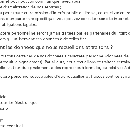
tion et pour pouvoir communiquer avec vous ;
et d’amélioration de nos services ;
 pour toute autre mission d’intérêt public ou légale, celles-ci variant 
ions d’un partenaire spécifique, vous pouvez consulter son site internet;
’obligations légales.
tère personnel ne seront jamais traitées par les partenaires du Point d
ers qui utiliseraient ces données à de telles fins.
nt les données que nous recueillons et traitons ?
t traitons certaines de vos données à caractère personnel (données de
troduit le signalement). Par ailleurs, nous recueillons et traitons certai
lle l’auteur du signalement a des reproches à formuler, ou relatives à 
tère personnel susceptibles d’être recueillies et traitées sont les suiva
tale
ourrier électronique
hone
ge
ise éventuel