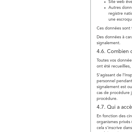
Site web év
Autres donné
registre nat
une escroqu
Ces données sont t
Des données à cara
signalement.
4.6. Combien 
Toutes vos données 
ont été recueillies
S’agissant de l’In
personnel pendant 
signalement est ou
cas de procédure ju
procédure.
4.7. Qui a acc
En fonction des ci
organismes privés (
cela s'inscrive dan