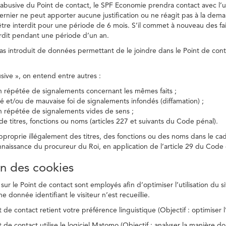
on abusive du Point de contact, le SPF Economie prendra contact avec l’
dernier ne peut apporter aucune justification ou ne réagit pas à la dema
être interdit pour une période de 6 mois. S’il commet à nouveau des fait
terdit pendant une période d’un an.
a pas introduit de données permettant de le joindre dans le Point de cont
busive », on entend entre autres :
on répétée de signalements concernant les mêmes faits ;
té et/ou de mauvaise foi de signalements infondés (diffamation) ;
on répétée de signalements vides de sens ;
 de titres, fonctions ou noms (articles 227 et suivants du Code pénal).
’approprie illégalement des titres, des fonctions ou des noms dans le c
nnaissance du procureur du Roi, en application de l’article 29 du Code d
ion des cookies
 sur le Point de contact sont employés afin d’optimiser l’utilisation du si
e donnée identifiant le visiteur n’est recueillie.
 de contact retient votre préférence linguistique (Objectif : optimiser l’
 de contact utilise le logiciel Matomo (Objectif : analyser la manière do