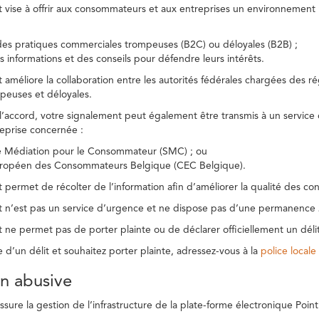
t vise à offrir aux consommateurs et aux entreprises un environnement n
des pratiques commerciales trompeuses (B2C) ou déloyales (B2B) ;
s informations et des conseils pour défendre leurs intérêts.
t améliore la collaboration entre les autorités fédérales chargées des 
peuses et déloyales.
l’accord, votre signalement peut également être transmis à un service
reprise concernée :
de Médiation pour le Consommateur (SMC) ; ou
uropéen des Consommateurs Belgique (CEC Belgique).
 permet de récolter de l’information afin d’améliorer la qualité des con
t n’est pas un service d’urgence et ne dispose pas d’une permanence 
 ne permet pas de porter plainte ou de déclarer officiellement un délit
e d’un délit et souhaitez porter plainte, adressez-vous à la
police locale
ion abusive
ure la gestion de l’infrastructure de la plate-forme électronique Point