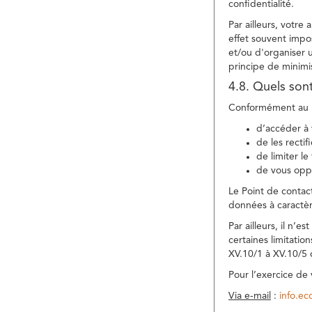
confidentialité.
Par ailleurs, votre
effet souvent impos
et/ou d'organiser 
principe de minimi
4.8. Quels son
Conformément au R
d’accéder à 
de les rectif
de limiter l
de vous oppo
Le Point de contac
données à caractèr
Par ailleurs, il n’
certaines limitatio
XV.10/1 à XV.10/5
Pour l’exercice de
Via e-mail
:
info.e