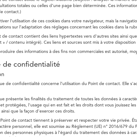
ltations totales ou celles d’une page bien déterminée. Ces information
e contact.)
ver l’utilisation de ces cookies dans votre navigateur, mais la navigati
ations sur l’adaptation des réglages concernant les cookies dans la rub
 de contact contient des liens hypertextes vers d'autres sites ainsi que
/ contenu intégré). Ces liens et sources sont mis à votre disposition u
eproduire des informations à des fins non commerciales est autorisé, m
e de confidentialité
on
ue de confidentialité concerne l’utilisation du Point de contact. Elle s'
ue présente les finalités du traitement de toutes les données à caractèr
s et protégées, l'usage qui en est fait et les droits dont vous jouissez le
 ainsi que la façon d'exercer ces droits.
Point de contact tiennent à préserver et respecter votre vie privée. Ét
ctère personnel, elle est soumise au Règlement (UE) n° 2016/679 du 
tion des personnes physiques à l’égard du traitement des données à carac