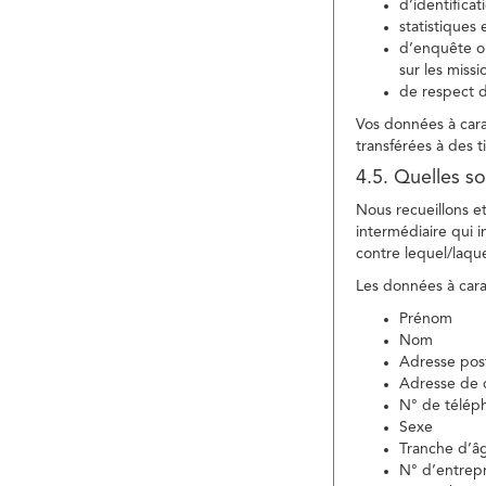
d’identifica
statistiques 
d’enquête ou
sur les miss
de respect d
Vos données à carac
transférées à des ti
4.5. Quelles so
Nous recueillons e
intermédiaire qui in
contre lequel/laque
Les données à carac
Prénom
Nom
Adresse pos
Adresse de c
N° de télép
Sexe
Tranche d’â
N° d’entrepr