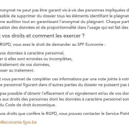
 anonymat ne peut pas être garanti vis-à-vis des personnes impliquées da
sible de supprimer du dossier tous les éléments identifiant le plaignan
une audition tout en garantissant l'anonymat du plaignant. Chaque part
sation des données et de proportionnalité dans l’usage qui est fait de
t vos droits et comment les exercer ?
GPD, vous avez le droit de demander au SPF Economie :
vos données à caractère personnel,
ier si elles sont erronées ou incomplètes,
e traitement de vos données,
ser au traitement.
t vous permet de compléter ces informations par une note jointe à votre
e personnel figurant dans d’autres parties du dossier ne puissent pas 
est pas possible d’obtenir l’effacement d’un signalement et/ou de vos do
ns aux droits des personnes dont les données à caractère personnel sont
 du Code de droit économique.
 vos droits que confère le RGPD, vous pouvez contacter le Service Poi
co@economie.fgov.be