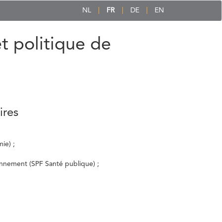
NL
FR
DE
EN
et politique de
ires
ie) ;
ronnement (SPF Santé publique) ;