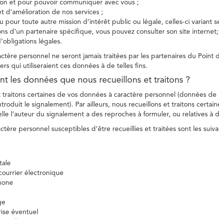
tion et pour pouvoir communiquer avec vous ;
et d’amélioration de nos services ;
 pour toute autre mission d’intérêt public ou légale, celles-ci variant 
ions d’un partenaire spécifique, vous pouvez consulter son site internet;
’obligations légales.
tère personnel ne seront jamais traitées par les partenaires du Point d
ers qui utiliseraient ces données à de telles fins.
nt les données que nous recueillons et traitons ?
t traitons certaines de vos données à caractère personnel (données de
troduit le signalement). Par ailleurs, nous recueillons et traitons certai
lle l’auteur du signalement a des reproches à formuler, ou relatives à 
tère personnel susceptibles d’être recueillies et traitées sont les suiva
tale
ourrier électronique
hone
ge
ise éventuel