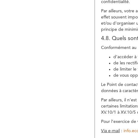
confidentialité.
Par ailleurs, votre
effet souvent impos
et/ou d'organiser 
principe de minimi
4.8. Quels son
Conformément au R
d’accéder à 
de les rectif
de limiter l
de vous oppo
Le Point de contac
données à caractèr
Par ailleurs, il n’
certaines limitatio
XV.10/1 à XV.10/5
Pour l’exercice de
Via e-mail
:
info.e