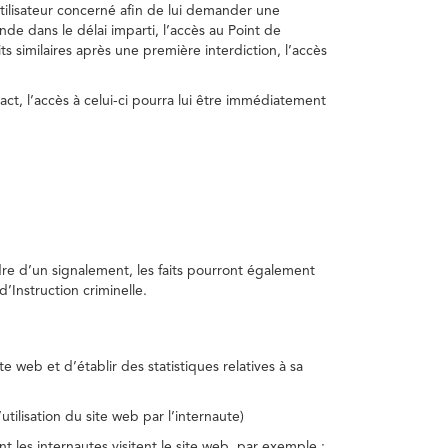
utilisateur concerné afin de lui demander une
nde dans le délai imparti, l’accès au Point de
s similaires après une première interdiction, l’accès
act, l’accès à celui-ci pourra lui être immédiatement
adre d’un signalement, les faits pourront également
’Instruction criminelle.
te web et d’établir des statistiques relatives à sa
utilisation du site web par l’internaute)
nt les internautes visitent le site web, par exemple :