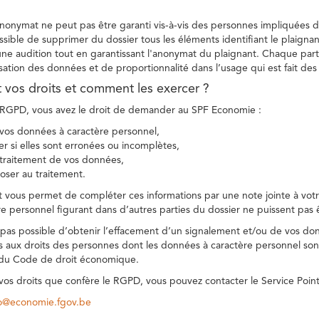
 anonymat ne peut pas être garanti vis-à-vis des personnes impliquées da
sible de supprimer du dossier tous les éléments identifiant le plaignan
une audition tout en garantissant l'anonymat du plaignant. Chaque part
sation des données et de proportionnalité dans l’usage qui est fait de
t vos droits et comment les exercer ?
GPD, vous avez le droit de demander au SPF Economie :
vos données à caractère personnel,
ier si elles sont erronées ou incomplètes,
e traitement de vos données,
ser au traitement.
t vous permet de compléter ces informations par une note jointe à votre
e personnel figurant dans d’autres parties du dossier ne puissent pas 
est pas possible d’obtenir l’effacement d’un signalement et/ou de vos do
ns aux droits des personnes dont les données à caractère personnel sont
 du Code de droit économique.
 vos droits que confère le RGPD, vous pouvez contacter le Service Poi
co@economie.fgov.be