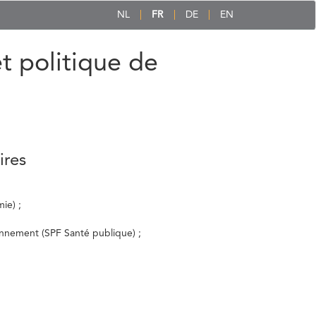
NL
FR
DE
EN
et politique de
ires
ie) ;
ronnement (SPF Santé publique) ;