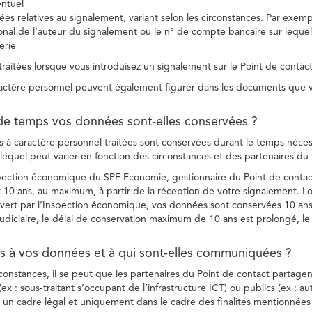
entuel
es relatives au signalement, variant selon les circonstances. Par exemple
ional de l’auteur du signalement ou le n° de compte bancaire sur lequel
erie
raitées lorsque vous introduisez un signalement sur le Point de contact
ctère personnel peuvent également figurer dans les documents que vo
de temps vos données sont-elles conservées ?
à caractère personnel traitées sont conservées durant le temps nécessai
, lequel peut varier en fonction des circonstances et des partenaires d
spection économique du SPF Economie, gestionnaire du Point de contact
10 ans, au maximum, à partir de la réception de votre signalement. Lo
vert par l’Inspection économique, vos données sont conservées 10 ans,
diciaire, le délai de conservation maximum de 10 ans est prolongé, le c
ès à vos données et à qui sont-elles communiquées ?
rconstances, il se peut que les partenaires du Point de contact partag
ex : sous-traitant s’occupant de l’infrastructure ICT) ou publics (ex : au
s un cadre légal et uniquement dans le cadre des finalités mentionnées