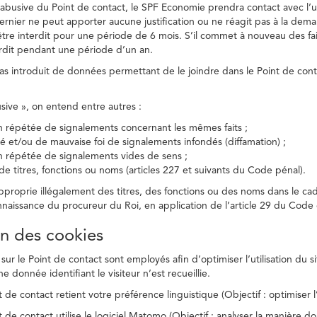
on abusive du Point de contact, le SPF Economie prendra contact avec l’
dernier ne peut apporter aucune justification ou ne réagit pas à la dema
être interdit pour une période de 6 mois. S’il commet à nouveau des fait
terdit pendant une période d’un an.
a pas introduit de données permettant de le joindre dans le Point de cont
busive », on entend entre autres :
on répétée de signalements concernant les mêmes faits ;
té et/ou de mauvaise foi de signalements infondés (diffamation) ;
on répétée de signalements vides de sens ;
 de titres, fonctions ou noms (articles 227 et suivants du Code pénal).
’approprie illégalement des titres, des fonctions ou des noms dans le c
nnaissance du procureur du Roi, en application de l’article 29 du Code d
ion des cookies
 sur le Point de contact sont employés afin d’optimiser l’utilisation du si
e donnée identifiant le visiteur n’est recueillie.
 de contact retient votre préférence linguistique (Objectif : optimiser l’
 de contact utilise le logiciel Matomo (Objectif : analyser la manière do