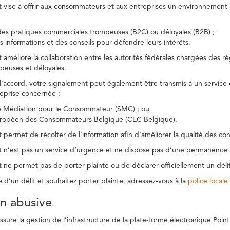
t vise à offrir aux consommateurs et aux entreprises un environnement n
des pratiques commerciales trompeuses (B2C) ou déloyales (B2B) ;
s informations et des conseils pour défendre leurs intérêts.
t améliore la collaboration entre les autorités fédérales chargées des 
peuses et déloyales.
l’accord, votre signalement peut également être transmis à un service
reprise concernée :
de Médiation pour le Consommateur (SMC) ; ou
uropéen des Consommateurs Belgique (CEC Belgique).
 permet de récolter de l’information afin d’améliorer la qualité des con
t n’est pas un service d’urgence et ne dispose pas d’une permanence 
 ne permet pas de porter plainte ou de déclarer officiellement un délit
e d’un délit et souhaitez porter plainte, adressez-vous à la
police locale
ion abusive
ure la gestion de l’infrastructure de la plate-forme électronique Point