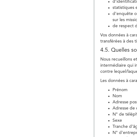
d’identifica
statistiques 
d’enquête ou
sur les miss
de respect d
Vos données à carac
transférées à des ti
4.5. Quelles so
Nous recueillons e
intermédiaire qui in
contre lequel/laque
Les données à carac
Prénom
Nom
Adresse pos
Adresse de c
N° de télép
Sexe
Tranche d’â
N° d’entrepr