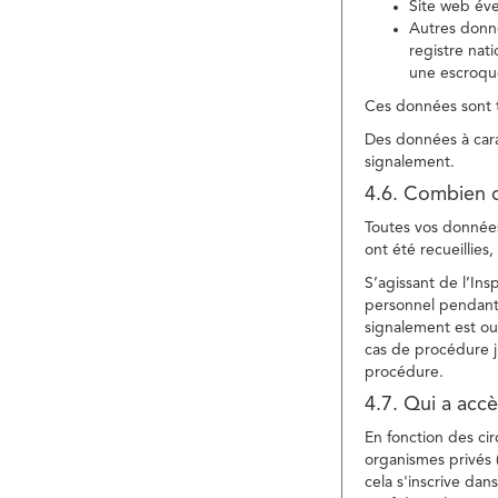
Site web év
Autres donné
registre nat
une escroqu
Ces données sont t
Des données à cara
signalement.
4.6. Combien 
Toutes vos données 
ont été recueillies
S’agissant de l’In
personnel pendant 
signalement est ou
cas de procédure ju
procédure.
4.7. Qui a acc
En fonction des ci
organismes privés (
cela s'inscrive dan