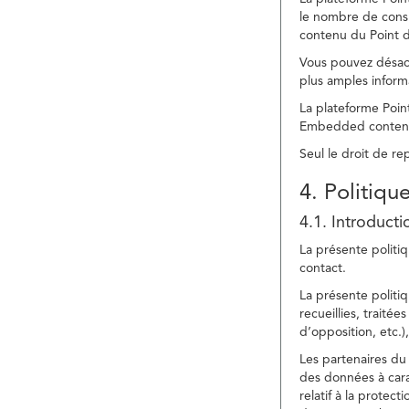
le nombre de consu
contenu du Point d
Vous pouvez désacti
plus amples inform
La plateforme Point
Embedded content » 
Seul le droit de r
4. Politiqu
4.1. Introducti
La présente politiq
contact.
La présente politiq
recueillies, traitée
d’opposition, etc.),
Les partenaires du 
des données à cara
relatif à la protec