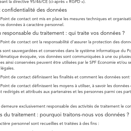
ant la directive 95/46/CE (ci-après « RGPD »).
t confidentialité des données
Point de contact ont mis en place les mesures techniques et organisation
 vos données à caractère personnel.
u responsable du traitement : qui traite vos données ?
Point de contact ont la responsabilité d’assurer la protection des donnée
 sont sauvegardées et conservées dans le système informatique du Po
oblématique évoquée, vos données sont communiquées à une ou plusieur
es ainsi conservées peuvent être utilisées par le SPF Economie et/ou se
 légales.
Point de contact définissent les finalités et comment les données sont 
Point de contact définissent les moyens à utiliser, à savoir les données
 redirigés et attribués aux partenaires et les personnes parmi ces part
demeure exclusivement responsable des activités de traitement le con
tés du traitement : pourquoi traitons-nous vos données ?
tère personnel sont recueillies et traitées à des fins :