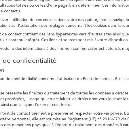
ltations totales ou celles d’une page bien déterminée. Ces information
e contact.)
ver l’utilisation de ces cookies dans votre navigateur, mais la navigati
ations sur l’adaptation des réglages concernant les cookies dans la rub
 de contact contient des liens hypertextes vers d'autres sites ainsi que
/ contenu intégré). Ces liens et sources sont mis à votre disposition u
eproduire des informations à des fins non commerciales est autorisé, m
e de confidentialité
on
ue de confidentialité concerne l’utilisation du Point de contact. Elle s'
ue présente les finalités du traitement de toutes les données à caractèr
s et protégées, l'usage qui en est fait et les droits dont vous jouissez le
 ainsi que la façon d'exercer ces droits.
Point de contact tiennent à préserver et respecter votre vie privée. Ét
ctère personnel, elle est soumise au Règlement (UE) n° 2016/679 du 
tion des personnes physiques à l’égard du traitement des données à carac