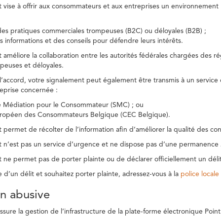
t vise à offrir aux consommateurs et aux entreprises un environnement n
des pratiques commerciales trompeuses (B2C) ou déloyales (B2B) ;
s informations et des conseils pour défendre leurs intérêts.
t améliore la collaboration entre les autorités fédérales chargées des 
peuses et déloyales.
l’accord, votre signalement peut également être transmis à un service
reprise concernée :
de Médiation pour le Consommateur (SMC) ; ou
uropéen des Consommateurs Belgique (CEC Belgique).
 permet de récolter de l’information afin d’améliorer la qualité des con
t n’est pas un service d’urgence et ne dispose pas d’une permanence 
 ne permet pas de porter plainte ou de déclarer officiellement un délit
e d’un délit et souhaitez porter plainte, adressez-vous à la
police locale
ion abusive
ure la gestion de l’infrastructure de la plate-forme électronique Point