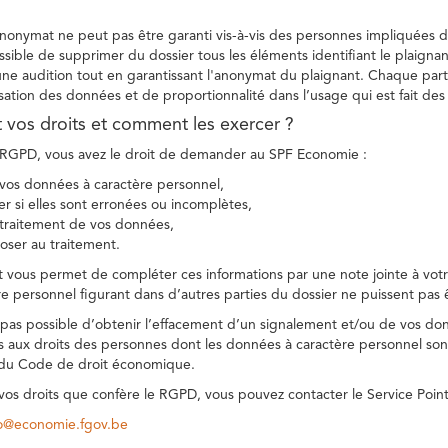
 anonymat ne peut pas être garanti vis-à-vis des personnes impliquées da
sible de supprimer du dossier tous les éléments identifiant le plaignan
une audition tout en garantissant l'anonymat du plaignant. Chaque part
sation des données et de proportionnalité dans l’usage qui est fait de
t vos droits et comment les exercer ?
GPD, vous avez le droit de demander au SPF Economie :
vos données à caractère personnel,
ier si elles sont erronées ou incomplètes,
e traitement de vos données,
ser au traitement.
t vous permet de compléter ces informations par une note jointe à votre
e personnel figurant dans d’autres parties du dossier ne puissent pas 
est pas possible d’obtenir l’effacement d’un signalement et/ou de vos do
ns aux droits des personnes dont les données à caractère personnel sont
 du Code de droit économique.
 vos droits que confère le RGPD, vous pouvez contacter le Service Poi
co@economie.fgov.be