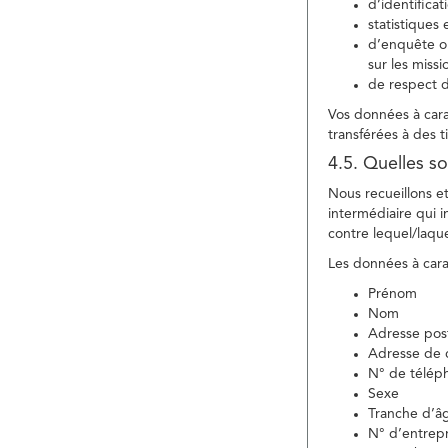
d’identifica
statistiques 
d’enquête ou
sur les miss
de respect d
Vos données à carac
transférées à des ti
4.5. Quelles so
Nous recueillons e
intermédiaire qui in
contre lequel/laque
Les données à carac
Prénom
Nom
Adresse pos
Adresse de c
N° de télép
Sexe
Tranche d’â
N° d’entrepr