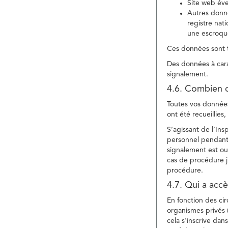
Site web év
Autres donné
registre nat
une escroqu
Ces données sont t
Des données à cara
signalement.
4.6. Combien 
Toutes vos données 
ont été recueillies
S’agissant de l’In
personnel pendant 
signalement est ou
cas de procédure ju
procédure.
4.7. Qui a acc
En fonction des ci
organismes privés (
cela s'inscrive dan