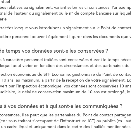
entuel
es relatives au signalement, variant selon les circonstances. Par exemple
ional de l’auteur du signalement ou le n° de compte bancaire sur lequel
erie
raitées lorsque vous introduisez un signalement sur le Point de contact
ctère personnel peuvent également figurer dans les documents que vo
de temps vos données sont-elles conservées ?
à caractère personnel traitées sont conservées durant le temps nécessai
, lequel peut varier en fonction des circonstances et des partenaires d
spection économique du SPF Economie, gestionnaire du Point de contact
10 ans, au maximum, à partir de la réception de votre signalement. Lo
vert par l’Inspection économique, vos données sont conservées 10 ans,
diciaire, le délai de conservation maximum de 10 ans est prolongé, le c
ès à vos données et à qui sont-elles communiquées ?
rconstances, il se peut que les partenaires du Point de contact partag
ex : sous-traitant s’occupant de l’infrastructure ICT) ou publics (ex : au
s un cadre légal et uniquement dans le cadre des finalités mentionnées