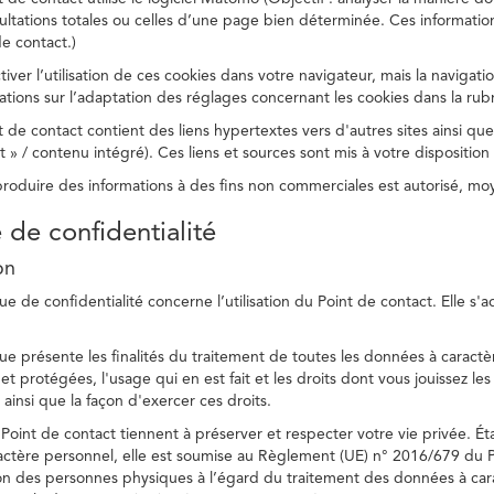
ltations totales ou celles d’une page bien déterminée. Ces information
e contact.)
ver l’utilisation de ces cookies dans votre navigateur, mais la navigati
ations sur l’adaptation des réglages concernant les cookies dans la rub
 de contact contient des liens hypertextes vers d'autres sites ainsi que
/ contenu intégré). Ces liens et sources sont mis à votre disposition u
eproduire des informations à des fins non commerciales est autorisé, m
e de confidentialité
on
ue de confidentialité concerne l’utilisation du Point de contact. Elle s'
ue présente les finalités du traitement de toutes les données à caractèr
s et protégées, l'usage qui en est fait et les droits dont vous jouissez le
 ainsi que la façon d'exercer ces droits.
Point de contact tiennent à préserver et respecter votre vie privée. Ét
ctère personnel, elle est soumise au Règlement (UE) n° 2016/679 du 
tion des personnes physiques à l’égard du traitement des données à carac