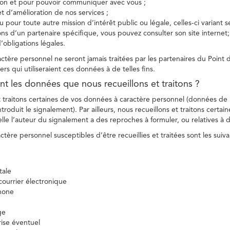
tion et pour pouvoir communiquer avec vous ;
et d’amélioration de nos services ;
 pour toute autre mission d’intérêt public ou légale, celles-ci variant 
ions d’un partenaire spécifique, vous pouvez consulter son site internet;
’obligations légales.
tère personnel ne seront jamais traitées par les partenaires du Point d
ers qui utiliseraient ces données à de telles fins.
nt les données que nous recueillons et traitons ?
t traitons certaines de vos données à caractère personnel (données de
troduit le signalement). Par ailleurs, nous recueillons et traitons certai
lle l’auteur du signalement a des reproches à formuler, ou relatives à 
tère personnel susceptibles d’être recueillies et traitées sont les suiva
tale
ourrier électronique
hone
ge
ise éventuel