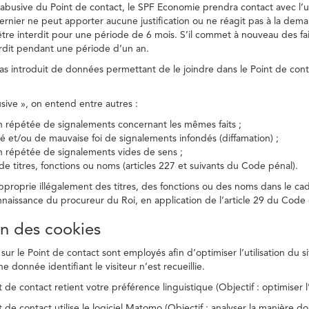
on abusive du Point de contact, le SPF Economie prendra contact avec l’
dernier ne peut apporter aucune justification ou ne réagit pas à la dema
être interdit pour une période de 6 mois. S’il commet à nouveau des fait
terdit pendant une période d’un an.
a pas introduit de données permettant de le joindre dans le Point de cont
busive », on entend entre autres :
on répétée de signalements concernant les mêmes faits ;
té et/ou de mauvaise foi de signalements infondés (diffamation) ;
on répétée de signalements vides de sens ;
 de titres, fonctions ou noms (articles 227 et suivants du Code pénal).
’approprie illégalement des titres, des fonctions ou des noms dans le c
nnaissance du procureur du Roi, en application de l’article 29 du Code d
ion des cookies
 sur le Point de contact sont employés afin d’optimiser l’utilisation du si
e donnée identifiant le visiteur n’est recueillie.
 de contact retient votre préférence linguistique (Objectif : optimiser l’
 de contact utilise le logiciel Matomo (Objectif : analyser la manière do