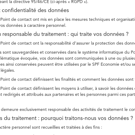
ant la directive 95/46/CE (ci-après « RGPD »).
t confidentialité des données
Point de contact ont mis en place les mesures techniques et organisation
 vos données à caractère personnel.
u responsable du traitement : qui traite vos données ?
Point de contact ont la responsabilité d’assurer la protection des donnée
 sont sauvegardées et conservées dans le système informatique du Po
oblématique évoquée, vos données sont communiquées à une ou plusieur
es ainsi conservées peuvent être utilisées par le SPF Economie et/ou se
 légales.
Point de contact définissent les finalités et comment les données sont 
Point de contact définissent les moyens à utiliser, à savoir les données
 redirigés et attribués aux partenaires et les personnes parmi ces part
demeure exclusivement responsable des activités de traitement le con
tés du traitement : pourquoi traitons-nous vos données ?
tère personnel sont recueillies et traitées à des fins :