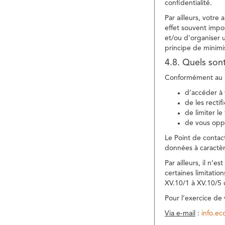
confidentialité.
Par ailleurs, votre
effet souvent impos
et/ou d'organiser 
principe de minimi
4.8. Quels son
Conformément au R
d’accéder à 
de les rectif
de limiter l
de vous oppo
Le Point de contac
données à caractèr
Par ailleurs, il n’
certaines limitatio
XV.10/1 à XV.10/5
Pour l’exercice de
Via e-mail
:
info.e