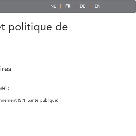
NL
FR
DE
EN
et politique de
ires
ie) ;
ronnement (SPF Santé publique) ;