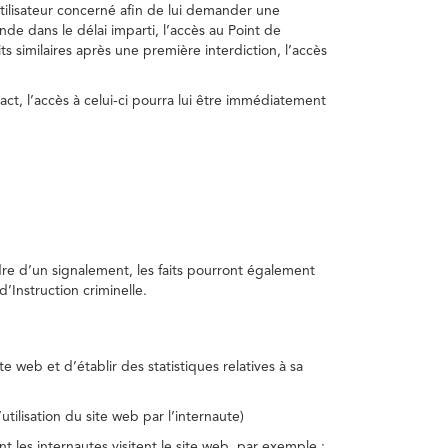
utilisateur concerné afin de lui demander une
nde dans le délai imparti, l’accès au Point de
s similaires après une première interdiction, l’accès
act, l’accès à celui-ci pourra lui être immédiatement
adre d’un signalement, les faits pourront également
’Instruction criminelle.
te web et d’établir des statistiques relatives à sa
utilisation du site web par l’internaute)
nt les internautes visitent le site web, par exemple :