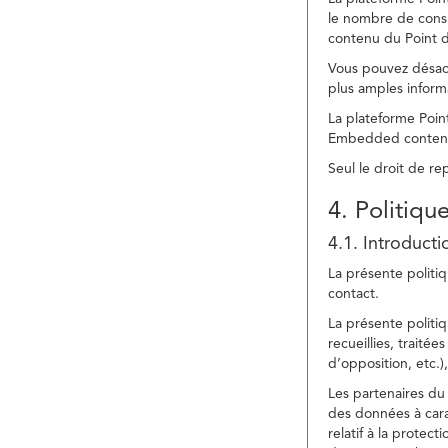
le nombre de consu
contenu du Point d
Vous pouvez désacti
plus amples inform
La plateforme Point
Embedded content » 
Seul le droit de r
4. Politiqu
4.1. Introducti
La présente politiq
contact.
La présente politiq
recueillies, traitée
d’opposition, etc.),
Les partenaires du 
des données à cara
relatif à la protec