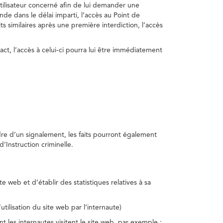
utilisateur concerné afin de lui demander une
nde dans le délai imparti, l’accès au Point de
s similaires après une première interdiction, l’accès
act, l’accès à celui-ci pourra lui être immédiatement
adre d’un signalement, les faits pourront également
’Instruction criminelle.
te web et d’établir des statistiques relatives à sa
utilisation du site web par l’internaute)
nt les internautes visitent le site web, par exemple :