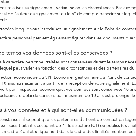
entuel
es relatives au signalement, variant selon les circonstances. Par exemple
ional de l’auteur du signalement ou le n° de compte bancaire sur lequel
erie
raitées lorsque vous introduisez un signalement sur le Point de contact
ctère personnel peuvent également figurer dans les documents que vo
de temps vos données sont-elles conservées ?
à caractère personnel traitées sont conservées durant le temps nécessai
, lequel peut varier en fonction des circonstances et des partenaires d
spection économique du SPF Economie, gestionnaire du Point de contact
10 ans, au maximum, à partir de la réception de votre signalement. Lo
vert par l’Inspection économique, vos données sont conservées 10 ans,
diciaire, le délai de conservation maximum de 10 ans est prolongé, le c
ès à vos données et à qui sont-elles communiquées ?
rconstances, il se peut que les partenaires du Point de contact partag
ex : sous-traitant s’occupant de l’infrastructure ICT) ou publics (ex : au
s un cadre légal et uniquement dans le cadre des finalités mentionnées