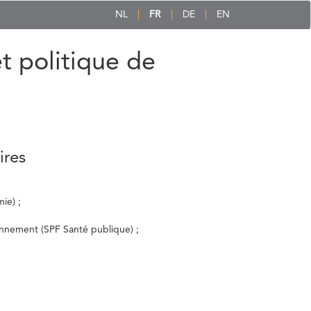
NL
FR
DE
EN
et politique de
ires
ie) ;
ronnement (SPF Santé publique) ;