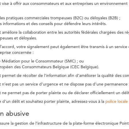
t vise à offrir aux consommateurs et aux entreprises un environnement n
des pratiques commerciales trompeuses (B2C) ou déloyales (B2B) ;
s informations et des conseils pour défendre leurs intérêts.
t améliore la collaboration entre les autorités fédérales chargées des 
peuses et déloyales.
l’accord, votre signalement peut également être transmis à un service
reprise concernée :
de Médiation pour le Consommateur (SMC) ; ou
uropéen des Consommateurs Belgique (CEC Belgique).
 permet de récolter de l’information afin d’améliorer la qualité des con
t n’est pas un service d’urgence et ne dispose pas d’une permanence 
 ne permet pas de porter plainte ou de déclarer officiellement un délit
e d’un délit et souhaitez porter plainte, adressez-vous à la
police locale
ion abusive
ure la gestion de l’infrastructure de la plate-forme électronique Point