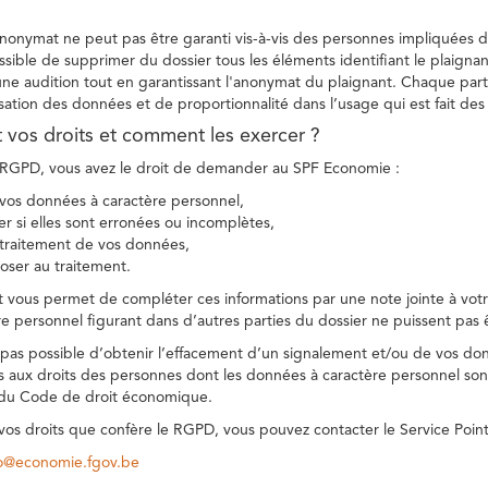
 anonymat ne peut pas être garanti vis-à-vis des personnes impliquées da
sible de supprimer du dossier tous les éléments identifiant le plaignan
une audition tout en garantissant l'anonymat du plaignant. Chaque part
sation des données et de proportionnalité dans l’usage qui est fait de
t vos droits et comment les exercer ?
GPD, vous avez le droit de demander au SPF Economie :
vos données à caractère personnel,
ier si elles sont erronées ou incomplètes,
e traitement de vos données,
ser au traitement.
t vous permet de compléter ces informations par une note jointe à votre
e personnel figurant dans d’autres parties du dossier ne puissent pas 
est pas possible d’obtenir l’effacement d’un signalement et/ou de vos do
ns aux droits des personnes dont les données à caractère personnel sont
 du Code de droit économique.
 vos droits que confère le RGPD, vous pouvez contacter le Service Poi
co@economie.fgov.be