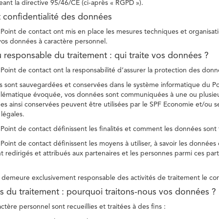
ant la directive 95/46/CE (ci-après « RGPD »).
t confidentialité des données
Point de contact ont mis en place les mesures techniques et organisation
 vos données à caractère personnel.
u responsable du traitement : qui traite vos données ?
Point de contact ont la responsabilité d’assurer la protection des donnée
 sont sauvegardées et conservées dans le système informatique du Po
oblématique évoquée, vos données sont communiquées à une ou plusieur
es ainsi conservées peuvent être utilisées par le SPF Economie et/ou se
 légales.
Point de contact définissent les finalités et comment les données sont 
Point de contact définissent les moyens à utiliser, à savoir les données
 redirigés et attribués aux partenaires et les personnes parmi ces part
demeure exclusivement responsable des activités de traitement le con
tés du traitement : pourquoi traitons-nous vos données ?
tère personnel sont recueillies et traitées à des fins :