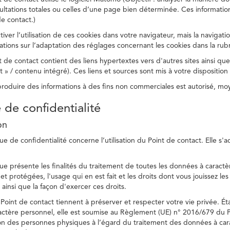
ltations totales ou celles d’une page bien déterminée. Ces information
e contact.)
ver l’utilisation de ces cookies dans votre navigateur, mais la navigati
ations sur l’adaptation des réglages concernant les cookies dans la rub
 de contact contient des liens hypertextes vers d'autres sites ainsi que
/ contenu intégré). Ces liens et sources sont mis à votre disposition u
eproduire des informations à des fins non commerciales est autorisé, m
e de confidentialité
on
ue de confidentialité concerne l’utilisation du Point de contact. Elle s'
ue présente les finalités du traitement de toutes les données à caractèr
s et protégées, l'usage qui en est fait et les droits dont vous jouissez le
 ainsi que la façon d'exercer ces droits.
Point de contact tiennent à préserver et respecter votre vie privée. Ét
ctère personnel, elle est soumise au Règlement (UE) n° 2016/679 du 
tion des personnes physiques à l’égard du traitement des données à carac