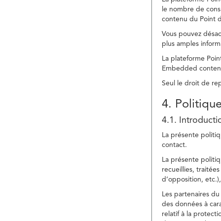
le nombre de consu
contenu du Point d
Vous pouvez désacti
plus amples inform
La plateforme Point
Embedded content » 
Seul le droit de r
4. Politiqu
4.1. Introducti
La présente politiq
contact.
La présente politiq
recueillies, traitée
d’opposition, etc.),
Les partenaires du 
des données à cara
relatif à la protec