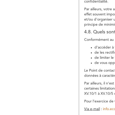
confidentialité.
Par ailleurs, votre
effet souvent impos
et/ou d'organiser 
principe de minimi
4.8. Quels son
Conformément au R
d’accéder à 
de les rectif
de limiter l
de vous oppo
Le Point de contac
données à caractèr
Par ailleurs, il n’
certaines limitatio
XV.10/1 à XV.10/5
Pour l’exercice de
Via e-mail
:
info.e