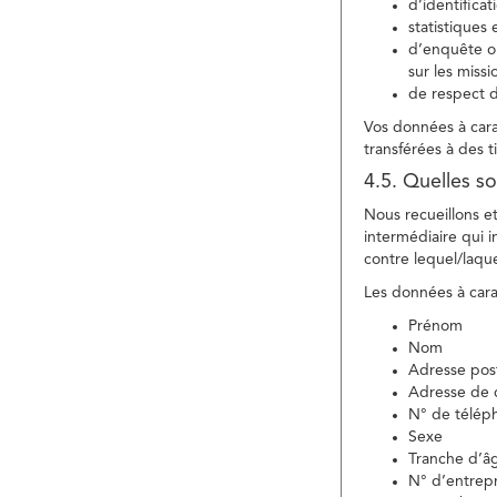
d’identifica
statistiques 
d’enquête ou
sur les miss
de respect d
Vos données à carac
transférées à des ti
4.5. Quelles so
Nous recueillons e
intermédiaire qui in
contre lequel/laque
Les données à carac
Prénom
Nom
Adresse pos
Adresse de c
N° de télép
Sexe
Tranche d’â
N° d’entrepr