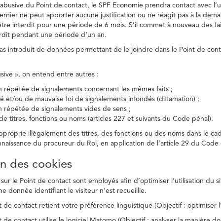
on abusive du Point de contact, le SPF Economie prendra contact avec l’
dernier ne peut apporter aucune justification ou ne réagit pas à la dema
être interdit pour une période de 6 mois. S’il commet à nouveau des fait
terdit pendant une période d’un an.
a pas introduit de données permettant de le joindre dans le Point de cont
busive », on entend entre autres :
on répétée de signalements concernant les mêmes faits ;
té et/ou de mauvaise foi de signalements infondés (diffamation) ;
on répétée de signalements vides de sens ;
 de titres, fonctions ou noms (articles 227 et suivants du Code pénal).
’approprie illégalement des titres, des fonctions ou des noms dans le c
nnaissance du procureur du Roi, en application de l’article 29 du Code d
ion des cookies
 sur le Point de contact sont employés afin d’optimiser l’utilisation du si
e donnée identifiant le visiteur n’est recueillie.
 de contact retient votre préférence linguistique (Objectif : optimiser l’
 de contact utilise le logiciel Matomo (Objectif : analyser la manière do