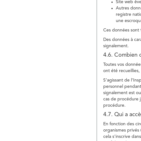
Site web év
Autres donné
registre nat
une escroqu
Ces données sont t
Des données à cara
signalement.
4.6. Combien 
Toutes vos données 
ont été recueillies
S’agissant de l’In
personnel pendant 
signalement est ou
cas de procédure ju
procédure.
4.7. Qui a acc
En fonction des ci
organismes privés (
cela s'inscrive dan