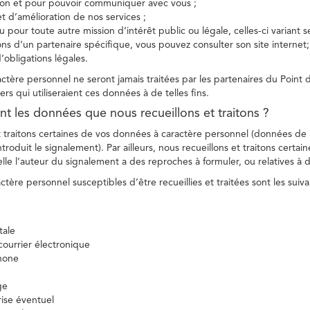
tion et pour pouvoir communiquer avec vous ;
et d’amélioration de nos services ;
 pour toute autre mission d’intérêt public ou légale, celles-ci variant 
ions d’un partenaire spécifique, vous pouvez consulter son site internet;
’obligations légales.
tère personnel ne seront jamais traitées par les partenaires du Point d
ers qui utiliseraient ces données à de telles fins.
nt les données que nous recueillons et traitons ?
t traitons certaines de vos données à caractère personnel (données de
troduit le signalement). Par ailleurs, nous recueillons et traitons certai
lle l’auteur du signalement a des reproches à formuler, ou relatives à 
tère personnel susceptibles d’être recueillies et traitées sont les suiva
tale
ourrier électronique
hone
ge
ise éventuel