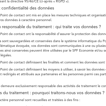
ant la directive 95/46/CE (ci-après « RGPD »).
t confidentialité des données
Point de contact ont mis en place les mesures techniques et organisation
 vos données à caractère personnel.
u responsable du traitement : qui traite vos données ?
Point de contact ont la responsabilité d’assurer la protection des donnée
 sont sauvegardées et conservées dans le système informatique du Po
oblématique évoquée, vos données sont communiquées à une ou plusieur
es ainsi conservées peuvent être utilisées par le SPF Economie et/ou se
 légales.
Point de contact définissent les finalités et comment les données sont 
Point de contact définissent les moyens à utiliser, à savoir les données
 redirigés et attribués aux partenaires et les personnes parmi ces part
demeure exclusivement responsable des activités de traitement le con
tés du traitement : pourquoi traitons-nous vos données ?
tère personnel sont recueillies et traitées à des fins :