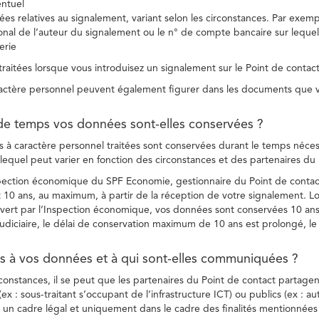
entuel
es relatives au signalement, variant selon les circonstances. Par exemple
ional de l’auteur du signalement ou le n° de compte bancaire sur lequel
erie
raitées lorsque vous introduisez un signalement sur le Point de contact
ctère personnel peuvent également figurer dans les documents que vo
de temps vos données sont-elles conservées ?
à caractère personnel traitées sont conservées durant le temps nécessai
, lequel peut varier en fonction des circonstances et des partenaires d
spection économique du SPF Economie, gestionnaire du Point de contact
10 ans, au maximum, à partir de la réception de votre signalement. Lo
vert par l’Inspection économique, vos données sont conservées 10 ans,
diciaire, le délai de conservation maximum de 10 ans est prolongé, le c
ès à vos données et à qui sont-elles communiquées ?
rconstances, il se peut que les partenaires du Point de contact partag
ex : sous-traitant s’occupant de l’infrastructure ICT) ou publics (ex : au
s un cadre légal et uniquement dans le cadre des finalités mentionnées