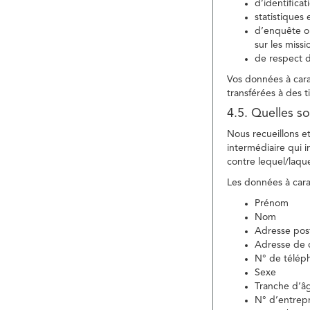
d’identifica
statistiques 
d’enquête ou
sur les miss
de respect d
Vos données à carac
transférées à des ti
4.5. Quelles so
Nous recueillons e
intermédiaire qui in
contre lequel/laque
Les données à carac
Prénom
Nom
Adresse pos
Adresse de c
N° de télép
Sexe
Tranche d’â
N° d’entrepr