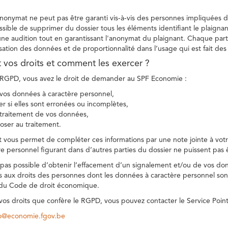
 anonymat ne peut pas être garanti vis-à-vis des personnes impliquées da
sible de supprimer du dossier tous les éléments identifiant le plaignan
une audition tout en garantissant l'anonymat du plaignant. Chaque part
sation des données et de proportionnalité dans l’usage qui est fait de
t vos droits et comment les exercer ?
GPD, vous avez le droit de demander au SPF Economie :
vos données à caractère personnel,
ier si elles sont erronées ou incomplètes,
e traitement de vos données,
ser au traitement.
t vous permet de compléter ces informations par une note jointe à votre
e personnel figurant dans d’autres parties du dossier ne puissent pas 
est pas possible d’obtenir l’effacement d’un signalement et/ou de vos do
ns aux droits des personnes dont les données à caractère personnel sont
 du Code de droit économique.
 vos droits que confère le RGPD, vous pouvez contacter le Service Poi
co@economie.fgov.be