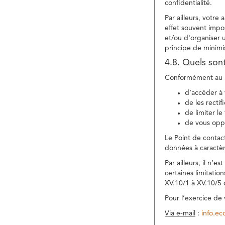
confidentialité.
Par ailleurs, votre
effet souvent impos
et/ou d'organiser 
principe de minimi
4.8. Quels son
Conformément au R
d’accéder à 
de les rectif
de limiter l
de vous oppo
Le Point de contac
données à caractèr
Par ailleurs, il n’
certaines limitatio
XV.10/1 à XV.10/5
Pour l’exercice de
Via e-mail
:
info.e