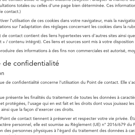
ltations totales ou celles d’une page bien déterminée. Ces information
e contact.)
ver l’utilisation de ces cookies dans votre navigateur, mais la navigati
ations sur l’adaptation des réglages concernant les cookies dans la rub
 de contact contient des liens hypertextes vers d'autres sites ainsi que
/ contenu intégré). Ces liens et sources sont mis à votre disposition u
eproduire des informations à des fins non commerciales est autorisé, m
e de confidentialité
on
ue de confidentialité concerne l’utilisation du Point de contact. Elle s'
ue présente les finalités du traitement de toutes les données à caractèr
s et protégées, l'usage qui en est fait et les droits dont vous jouissez le
 ainsi que la façon d'exercer ces droits.
Point de contact tiennent à préserver et respecter votre vie privée. Ét
ctère personnel, elle est soumise au Règlement (UE) n° 2016/679 du 
tion des personnes physiques à l’égard du traitement des données à carac