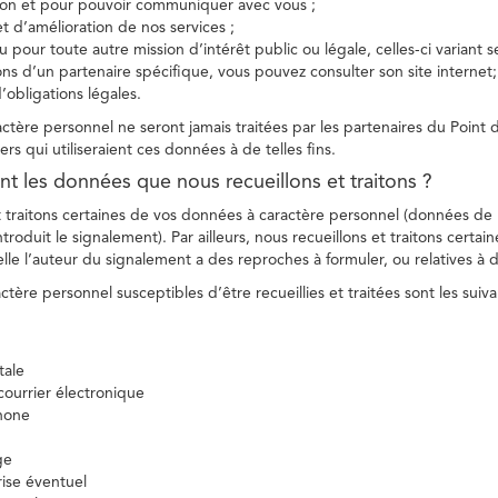
tion et pour pouvoir communiquer avec vous ;
et d’amélioration de nos services ;
 pour toute autre mission d’intérêt public ou légale, celles-ci variant 
ions d’un partenaire spécifique, vous pouvez consulter son site internet;
’obligations légales.
tère personnel ne seront jamais traitées par les partenaires du Point d
ers qui utiliseraient ces données à de telles fins.
nt les données que nous recueillons et traitons ?
t traitons certaines de vos données à caractère personnel (données de
troduit le signalement). Par ailleurs, nous recueillons et traitons certai
lle l’auteur du signalement a des reproches à formuler, ou relatives à 
tère personnel susceptibles d’être recueillies et traitées sont les suiva
tale
ourrier électronique
hone
ge
ise éventuel