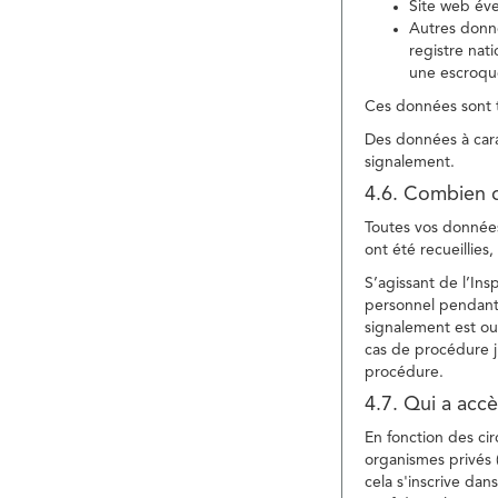
Site web év
Autres donné
registre nat
une escroqu
Ces données sont t
Des données à cara
signalement.
4.6. Combien 
Toutes vos données 
ont été recueillies
S’agissant de l’In
personnel pendant 
signalement est ou
cas de procédure ju
procédure.
4.7. Qui a acc
En fonction des ci
organismes privés (
cela s'inscrive dan