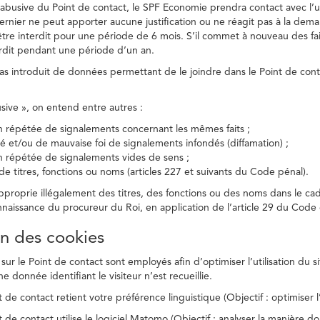
on abusive du Point de contact, le SPF Economie prendra contact avec l’
dernier ne peut apporter aucune justification ou ne réagit pas à la dema
être interdit pour une période de 6 mois. S’il commet à nouveau des fait
terdit pendant une période d’un an.
a pas introduit de données permettant de le joindre dans le Point de cont
busive », on entend entre autres :
on répétée de signalements concernant les mêmes faits ;
té et/ou de mauvaise foi de signalements infondés (diffamation) ;
on répétée de signalements vides de sens ;
 de titres, fonctions ou noms (articles 227 et suivants du Code pénal).
’approprie illégalement des titres, des fonctions ou des noms dans le c
nnaissance du procureur du Roi, en application de l’article 29 du Code d
ion des cookies
 sur le Point de contact sont employés afin d’optimiser l’utilisation du si
e donnée identifiant le visiteur n’est recueillie.
 de contact retient votre préférence linguistique (Objectif : optimiser l’
 de contact utilise le logiciel Matomo (Objectif : analyser la manière do