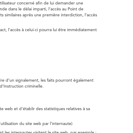
utilisateur concerné afin de lui demander une
nde dans le délai imparti, l’accès au Point de
s similaires après une première interdiction, l’accès
act, l’accès à celui-ci pourra lui être immédiatement
adre d’un signalement, les faits pourront également
’Instruction criminelle.
te web et d’établir des statistiques relatives à sa
utilisation du site web par l’internaute)
nt les internautes visitent le site web, par exemple :