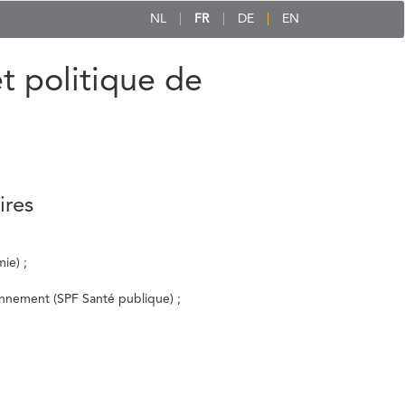
NL
FR
DE
EN
et politique de
ires
ie) ;
ronnement (SPF Santé publique) ;