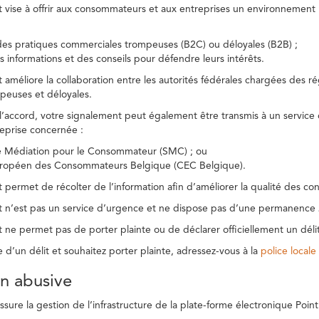
t vise à offrir aux consommateurs et aux entreprises un environnement n
des pratiques commerciales trompeuses (B2C) ou déloyales (B2B) ;
s informations et des conseils pour défendre leurs intérêts.
t améliore la collaboration entre les autorités fédérales chargées des 
peuses et déloyales.
l’accord, votre signalement peut également être transmis à un service
reprise concernée :
de Médiation pour le Consommateur (SMC) ; ou
uropéen des Consommateurs Belgique (CEC Belgique).
 permet de récolter de l’information afin d’améliorer la qualité des con
t n’est pas un service d’urgence et ne dispose pas d’une permanence 
 ne permet pas de porter plainte ou de déclarer officiellement un délit
e d’un délit et souhaitez porter plainte, adressez-vous à la
police locale
ion abusive
ure la gestion de l’infrastructure de la plate-forme électronique Point