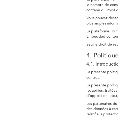
le nombre de consu
contenu du Point d
Vous pouvez désacti
plus amples inform
La plateforme Point
Embedded content » 
Seul le droit de r
4. Politiqu
4.1. Introducti
La présente politiq
contact.
La présente politiq
recueillies, traitée
d’opposition, etc.),
Les partenaires du 
des données à cara
relatif à la protec