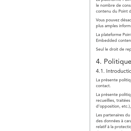
le nombre de consu
contenu du Point d
Vous pouvez désacti
plus amples inform
La plateforme Point
Embedded content » 
Seul le droit de r
4. Politiqu
4.1. Introducti
La présente politiq
contact.
La présente politiq
recueillies, traitée
d’opposition, etc.),
Les partenaires du 
des données à cara
relatif à la protec