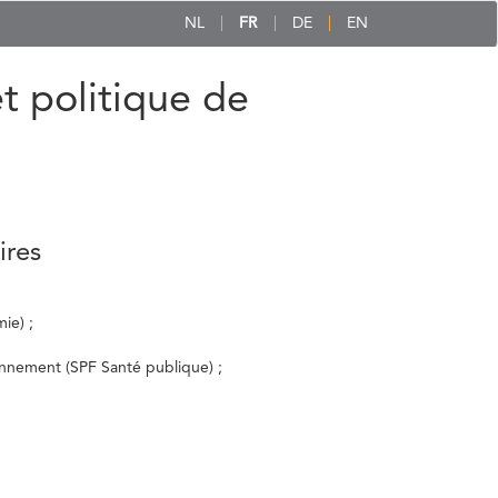
NL
FR
DE
EN
et politique de
ires
ie) ;
ronnement (SPF Santé publique) ;