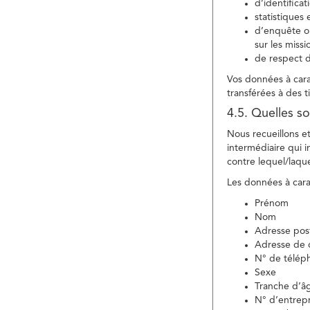
d’identifica
statistiques 
d’enquête ou
sur les miss
de respect d
Vos données à carac
transférées à des ti
4.5. Quelles so
Nous recueillons e
intermédiaire qui in
contre lequel/laque
Les données à carac
Prénom
Nom
Adresse pos
Adresse de c
N° de télép
Sexe
Tranche d’â
N° d’entrepr