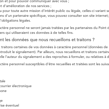
tion et pour pouvoir communiquer avec vous ;
et d’amélioration de nos services ;
 pour toute autre mission d’intérêt public ou légale, celles-ci variant 
ions d’un partenaire spécifique, vous pouvez consulter son site internet;
’obligations légales.
tère personnel ne seront jamais traitées par les partenaires du Point d
ers qui utiliseraient ces données à de telles fins.
nt les données que nous recueillons et traitons ?
t traitons certaines de vos données à caractère personnel (données de
troduit le signalement). Par ailleurs, nous recueillons et traitons certai
lle l’auteur du signalement a des reproches à formuler, ou relatives à 
tère personnel susceptibles d’être recueillies et traitées sont les suiva
tale
ourrier électronique
hone
ge
ise éventuel