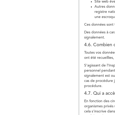
Site web év
Autres donné
registre nat
une escroqu
Ces données sont t
Des données à cara
signalement.
4.6. Combien 
Toutes vos données 
ont été recueillies
S’agissant de l’In
personnel pendant 
signalement est ou
cas de procédure ju
procédure.
4.7. Qui a acc
En fonction des ci
organismes privés (
cela s'inscrive dan