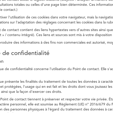
ltations totales ou celles d’une page bien déterminée. Ces information
e contact.)
ver l’utilisation de ces cookies dans votre navigateur, mais la navigati
ations sur l’adaptation des réglages concernant les cookies dans la rub
 de contact contient des liens hypertextes vers d'autres sites ainsi que
/ contenu intégré). Ces liens et sources sont mis à votre disposition u
eproduire des informations à des fins non commerciales est autorisé, m
e de confidentialité
on
ue de confidentialité concerne l’utilisation du Point de contact. Elle s'
ue présente les finalités du traitement de toutes les données à caractèr
s et protégées, l'usage qui en est fait et les droits dont vous jouissez le
 ainsi que la façon d'exercer ces droits.
Point de contact tiennent à préserver et respecter votre vie privée. Ét
ctère personnel, elle est soumise au Règlement (UE) n° 2016/679 du 
tion des personnes physiques à l’égard du traitement des données à carac