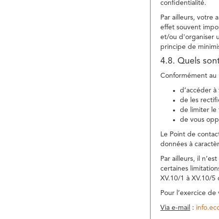
confidentialité.
Par ailleurs, votre
effet souvent impos
et/ou d'organiser 
principe de minimi
4.8. Quels son
Conformément au R
d’accéder à 
de les rectif
de limiter l
de vous oppo
Le Point de contac
données à caractèr
Par ailleurs, il n’
certaines limitatio
XV.10/1 à XV.10/5
Pour l’exercice de
Via e-mail
:
info.e