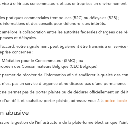
t vise à offrir aux consommateurs et aux entreprises un environnement n
des pratiques commerciales trompeuses (B2C) ou déloyales (B2B) ;
s informations et des conseils pour défendre leurs intérêts.
t améliore la collaboration entre les autorités fédérales chargées des 
peuses et déloyales.
l’accord, votre signalement peut également être transmis à un service
reprise concernée :
de Médiation pour le Consommateur (SMC) ; ou
uropéen des Consommateurs Belgique (CEC Belgique).
 permet de récolter de l’information afin d’améliorer la qualité des con
t n’est pas un service d’urgence et ne dispose pas d’une permanence 
 ne permet pas de porter plainte ou de déclarer officiellement un délit
e d’un délit et souhaitez porter plainte, adressez-vous à la
police locale
ion abusive
ure la gestion de l’infrastructure de la plate-forme électronique Point