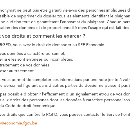
 anonymat ne peut pas être garanti vis-à-vis des personnes impliquées da
sible de supprimer du dossier tous les éléments identifiant le plaignan
une audition tout en garantissant l'anonymat du plaignant. Chaque part
sation des données et de proportionnalité dans l’usage qui est fait de
t vos droits et comment les exercer ?
GPD, vous avez le droit de demander au SPF Economie :
vos données à caractère personnel,
ier si elles sont erronées ou incomplètes,
e traitement de vos données,
ser au traitement.
t vous permet de compléter ces informations par une note jointe à votre
e personnel figurant dans d’autres parties du dossier ne puissent pas 
est pas possible d’obtenir l’effacement d’un signalement et/ou de vos do
ns aux droits des personnes dont les données à caractère personnel sont
 du Code de droit économique.
 vos droits que confère le RGPD, vous pouvez contacter le Service Poi
co@economie.fgov.be