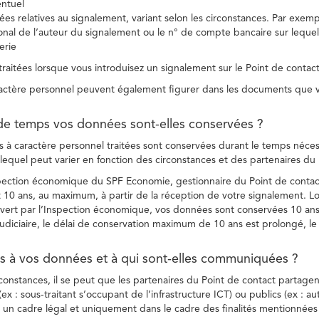
entuel
es relatives au signalement, variant selon les circonstances. Par exemple
ional de l’auteur du signalement ou le n° de compte bancaire sur lequel
erie
raitées lorsque vous introduisez un signalement sur le Point de contact
ctère personnel peuvent également figurer dans les documents que vo
de temps vos données sont-elles conservées ?
à caractère personnel traitées sont conservées durant le temps nécessai
, lequel peut varier en fonction des circonstances et des partenaires d
spection économique du SPF Economie, gestionnaire du Point de contact
10 ans, au maximum, à partir de la réception de votre signalement. Lo
vert par l’Inspection économique, vos données sont conservées 10 ans,
diciaire, le délai de conservation maximum de 10 ans est prolongé, le c
ès à vos données et à qui sont-elles communiquées ?
rconstances, il se peut que les partenaires du Point de contact partag
ex : sous-traitant s’occupant de l’infrastructure ICT) ou publics (ex : au
s un cadre légal et uniquement dans le cadre des finalités mentionnées