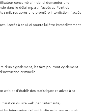
utilisateur concerné afin de lui demander une
nde dans le délai imparti, l’accès au Point de
s similaires après une première interdiction, l’accès
act, l’accès à celui-ci pourra lui être immédiatement
adre d’un signalement, les faits pourront également
’Instruction criminelle.
te web et d’établir des statistiques relatives à sa
utilisation du site web par l’internaute)
nt les internautes visitent le site web, par exemple :