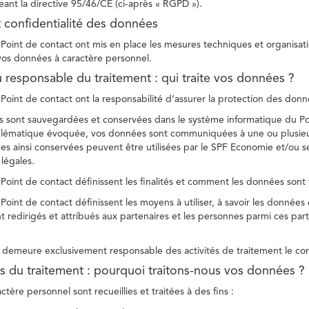
ant la directive 95/46/CE (ci-après « RGPD »).
t confidentialité des données
Point de contact ont mis en place les mesures techniques et organisation
 vos données à caractère personnel.
u responsable du traitement : qui traite vos données ?
Point de contact ont la responsabilité d’assurer la protection des donnée
 sont sauvegardées et conservées dans le système informatique du Po
oblématique évoquée, vos données sont communiquées à une ou plusieur
es ainsi conservées peuvent être utilisées par le SPF Economie et/ou se
 légales.
Point de contact définissent les finalités et comment les données sont 
Point de contact définissent les moyens à utiliser, à savoir les données
 redirigés et attribués aux partenaires et les personnes parmi ces part
demeure exclusivement responsable des activités de traitement le con
tés du traitement : pourquoi traitons-nous vos données ?
tère personnel sont recueillies et traitées à des fins :