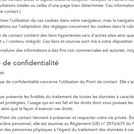
ltations totales ou celles d’une page bien déterminée. Ces information
e contact.)
ver l’utilisation de ces cookies dans votre navigateur, mais la navigati
ations sur l’adaptation des réglages concernant les cookies dans la rub
 de contact contient des liens hypertextes vers d'autres sites ainsi que
/ contenu intégré). Ces liens et sources sont mis à votre disposition u
eproduire des informations à des fins non commerciales est autorisé, m
e de confidentialité
on
ue de confidentialité concerne l’utilisation du Point de contact. Elle s'
ue présente les finalités du traitement de toutes les données à caractèr
s et protégées, l'usage qui en est fait et les droits dont vous jouissez le
 ainsi que la façon d'exercer ces droits.
Point de contact tiennent à préserver et respecter votre vie privée. Ét
ctère personnel, elle est soumise au Règlement (UE) n° 2016/679 du 
tion des personnes physiques à l’égard du traitement des données à carac