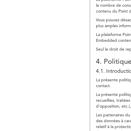
le nombre de consu
contenu du Point d
Vous pouvez désacti
plus amples inform
La plateforme Point
Embedded content » 
Seul le droit de r
4. Politiqu
4.1. Introducti
La présente politiq
contact.
La présente politiq
recueillies, traitée
d’opposition, etc.),
Les partenaires du 
des données à cara
relatif à la protec