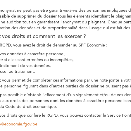
 anonymat ne peut pas être garanti vis-à-vis des personnes impliquées da
sible de supprimer du dossier tous les éléments identifiant le plaignan
une audition tout en garantissant l'anonymat du plaignant. Chaque part
sation des données et de proportionnalité dans l’usage qui est fait de
t vos droits et comment les exercer ?
GPD, vous avez le droit de demander au SPF Economie :
vos données à caractère personnel,
ier si elles sont erronées ou incomplètes,
e traitement de vos données,
ser au traitement.
t vous permet de compléter ces informations par une note jointe à votre
e personnel figurant dans d’autres parties du dossier ne puissent pas 
est pas possible d’obtenir l’effacement d’un signalement et/ou de vos do
ns aux droits des personnes dont les données à caractère personnel sont
 du Code de droit économique.
 vos droits que confère le RGPD, vous pouvez contacter le Service Poi
co@economie.fgov.be