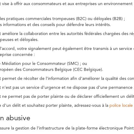
t vise à offrir aux consommateurs et aux entreprises un environnement n
des pratiques commerciales trompeuses (B2C) ou déloyales (B2B) ;
s informations et des conseils pour défendre leurs intérêts.
t améliore la collaboration entre les autorités fédérales chargées des 
peuses et déloyales.
l’accord, votre signalement peut également être transmis à un service
reprise concernée :
de Médiation pour le Consommateur (SMC) ; ou
uropéen des Consommateurs Belgique (CEC Belgique).
 permet de récolter de l’information afin d’améliorer la qualité des con
t n’est pas un service d’urgence et ne dispose pas d’une permanence 
 ne permet pas de porter plainte ou de déclarer officiellement un délit
e d’un délit et souhaitez porter plainte, adressez-vous à la
police locale
ion abusive
ure la gestion de l’infrastructure de la plate-forme électronique Point