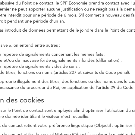
on abusive du Point de contact, le SPF Economie prendra contact avec l’
dernier ne peut apporter aucune justification ou ne réagit pas à la dema
être interdit pour une période de 6 mois. S’il commet à nouveau des fait
terdit pendant une période d’un an.
a pas introduit de données permettant de le joindre dans le Point de cont
busive », on entend entre autres :
on répétée de signalements concernant les mêmes faits ;
té et/ou de mauvaise foi de signalements infondés (diffamation) ;
on répétée de signalements vides de sens ;
 de titres, fonctions ou noms (articles 227 et suivants du Code pénal).
’approprie illégalement des titres, des fonctions ou des noms dans le c
nnaissance du procureur du Roi, en application de l’article 29 du Code d
ion des cookies
 sur le Point de contact sont employés afin d’optimiser l’utilisation du si
e donnée identifiant le visiteur n’est recueillie.
 de contact retient votre préférence linguistique (Objectif : optimiser l’
 de contact utilise le logiciel Matomo (Objectif : analyser la manière do