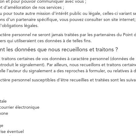
tion et pour pouvoir communiquer avec vous ;
et d’amélioration de nos services ;
 pour toute autre mission d’intérêt public ou légale, celles-ci variant 
ions d’un partenaire spécifique, vous pouvez consulter son site internet;
’obligations légales.
tère personnel ne seront jamais traitées par les partenaires du Point d
ers qui utiliseraient ces données à de telles fins.
nt les données que nous recueillons et traitons ?
t traitons certaines de vos données à caractère personnel (données de
troduit le signalement). Par ailleurs, nous recueillons et traitons certai
lle l’auteur du signalement a des reproches à formuler, ou relatives à 
tère personnel susceptibles d’être recueillies et traitées sont les suiva
tale
ourrier électronique
hone
ge
ise éventuel