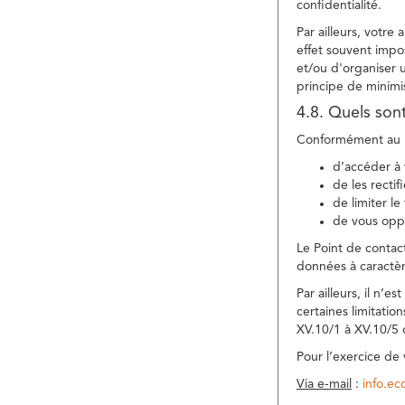
confidentialité.
Par ailleurs, votre
effet souvent impos
et/ou d'organiser 
principe de minimi
4.8. Quels son
Conformément au R
d’accéder à 
de les rectif
de limiter l
de vous oppo
Le Point de contac
données à caractèr
Par ailleurs, il n’
certaines limitatio
XV.10/1 à XV.10/5
Pour l’exercice de
Via e-mail
:
info.e