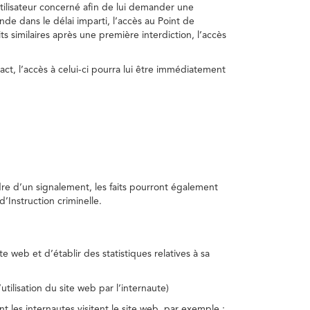
utilisateur concerné afin de lui demander une
nde dans le délai imparti, l’accès au Point de
s similaires après une première interdiction, l’accès
act, l’accès à celui-ci pourra lui être immédiatement
adre d’un signalement, les faits pourront également
’Instruction criminelle.
te web et d’établir des statistiques relatives à sa
utilisation du site web par l’internaute)
nt les internautes visitent le site web, par exemple :