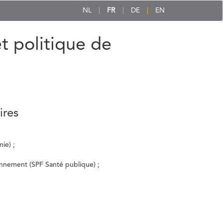
NL
FR
DE
EN
et politique de
ires
ie) ;
ronnement (SPF Santé publique) ;