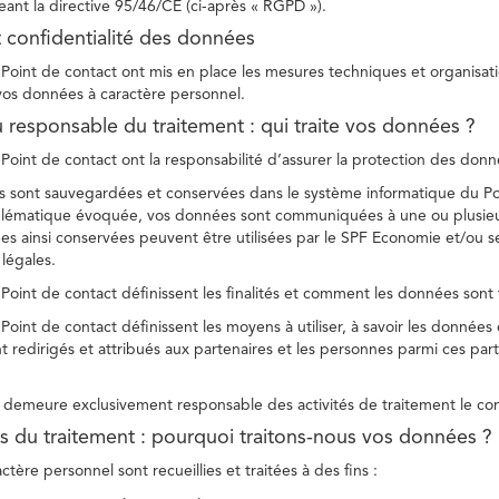
ant la directive 95/46/CE (ci-après « RGPD »).
t confidentialité des données
Point de contact ont mis en place les mesures techniques et organisation
 vos données à caractère personnel.
u responsable du traitement : qui traite vos données ?
Point de contact ont la responsabilité d’assurer la protection des donnée
 sont sauvegardées et conservées dans le système informatique du Po
oblématique évoquée, vos données sont communiquées à une ou plusieur
es ainsi conservées peuvent être utilisées par le SPF Economie et/ou se
 légales.
Point de contact définissent les finalités et comment les données sont 
Point de contact définissent les moyens à utiliser, à savoir les données
 redirigés et attribués aux partenaires et les personnes parmi ces part
demeure exclusivement responsable des activités de traitement le con
tés du traitement : pourquoi traitons-nous vos données ?
tère personnel sont recueillies et traitées à des fins :