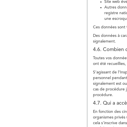
Site web év
Autres donné
registre nat
une escroqu
Ces données sont t
Des données à cara
signalement.
4.6. Combien 
Toutes vos données 
ont été recueillies
S’agissant de l’In
personnel pendant 
signalement est ou
cas de procédure ju
procédure.
4.7. Qui a acc
En fonction des ci
organismes privés (
cela s'inscrive dan