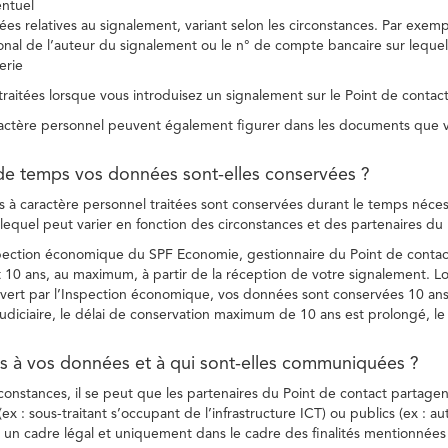
entuel
es relatives au signalement, variant selon les circonstances. Par exemple
ional de l’auteur du signalement ou le n° de compte bancaire sur lequel
erie
raitées lorsque vous introduisez un signalement sur le Point de contact
ctère personnel peuvent également figurer dans les documents que vo
de temps vos données sont-elles conservées ?
à caractère personnel traitées sont conservées durant le temps nécessai
, lequel peut varier en fonction des circonstances et des partenaires d
spection économique du SPF Economie, gestionnaire du Point de contact
10 ans, au maximum, à partir de la réception de votre signalement. Lo
vert par l’Inspection économique, vos données sont conservées 10 ans,
diciaire, le délai de conservation maximum de 10 ans est prolongé, le c
ès à vos données et à qui sont-elles communiquées ?
rconstances, il se peut que les partenaires du Point de contact partag
ex : sous-traitant s’occupant de l’infrastructure ICT) ou publics (ex : au
s un cadre légal et uniquement dans le cadre des finalités mentionnées