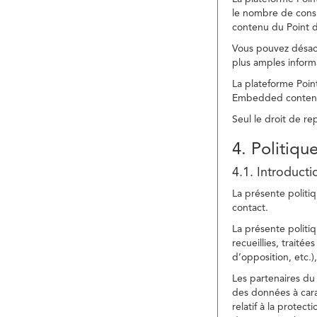
le nombre de consu
contenu du Point d
Vous pouvez désacti
plus amples inform
La plateforme Point
Embedded content » 
Seul le droit de r
4. Politiqu
4.1. Introducti
La présente politiq
contact.
La présente politiq
recueillies, traitée
d’opposition, etc.),
Les partenaires du 
des données à cara
relatif à la protec