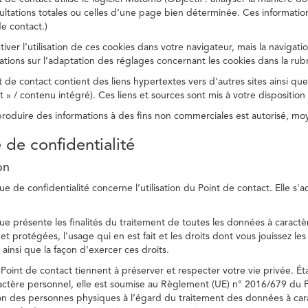
ltations totales ou celles d’une page bien déterminée. Ces information
e contact.)
ver l’utilisation de ces cookies dans votre navigateur, mais la navigati
ations sur l’adaptation des réglages concernant les cookies dans la rub
 de contact contient des liens hypertextes vers d'autres sites ainsi que
/ contenu intégré). Ces liens et sources sont mis à votre disposition u
eproduire des informations à des fins non commerciales est autorisé, m
e de confidentialité
on
ue de confidentialité concerne l’utilisation du Point de contact. Elle s'
ue présente les finalités du traitement de toutes les données à caractèr
s et protégées, l'usage qui en est fait et les droits dont vous jouissez le
 ainsi que la façon d'exercer ces droits.
Point de contact tiennent à préserver et respecter votre vie privée. Ét
ctère personnel, elle est soumise au Règlement (UE) n° 2016/679 du 
tion des personnes physiques à l’égard du traitement des données à carac