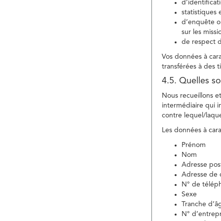
d’identifica
statistiques 
d’enquête ou
sur les miss
de respect d
Vos données à carac
transférées à des ti
4.5. Quelles so
Nous recueillons e
intermédiaire qui in
contre lequel/laque
Les données à carac
Prénom
Nom
Adresse pos
Adresse de c
N° de télép
Sexe
Tranche d’â
N° d’entrepr