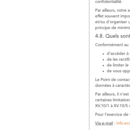
confidentialité.
Par ailleurs, votre
effet souvent impos
et/ou d'organiser 
principe de minimi
4.8. Quels son
Conformément au R
d’accéder à 
de les rectif
de limiter l
de vous oppo
Le Point de contac
données à caractèr
Par ailleurs, il n’
certaines limitatio
XV.10/1 à XV.10/5
Pour l’exercice de
Via e-mail
:
info.e