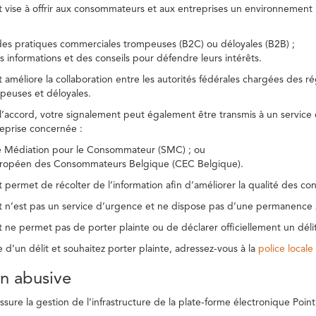
t vise à offrir aux consommateurs et aux entreprises un environnement n
des pratiques commerciales trompeuses (B2C) ou déloyales (B2B) ;
s informations et des conseils pour défendre leurs intérêts.
t améliore la collaboration entre les autorités fédérales chargées des 
peuses et déloyales.
l’accord, votre signalement peut également être transmis à un service
reprise concernée :
de Médiation pour le Consommateur (SMC) ; ou
uropéen des Consommateurs Belgique (CEC Belgique).
 permet de récolter de l’information afin d’améliorer la qualité des con
t n’est pas un service d’urgence et ne dispose pas d’une permanence 
 ne permet pas de porter plainte ou de déclarer officiellement un délit
e d’un délit et souhaitez porter plainte, adressez-vous à la
police locale
ion abusive
ure la gestion de l’infrastructure de la plate-forme électronique Point