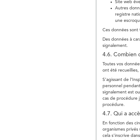
Site web év
Autres donné
registre nat
une escroqu
Ces données sont t
Des données à cara
signalement.
4.6. Combien 
Toutes vos données 
ont été recueillies
S’agissant de l’In
personnel pendant 
signalement est ou
cas de procédure ju
procédure.
4.7. Qui a acc
En fonction des ci
organismes privés (
cela s'inscrive dan