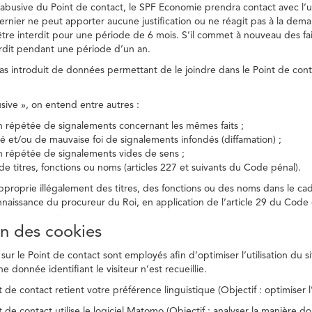
on abusive du Point de contact, le SPF Economie prendra contact avec l’
dernier ne peut apporter aucune justification ou ne réagit pas à la dema
être interdit pour une période de 6 mois. S’il commet à nouveau des fait
terdit pendant une période d’un an.
a pas introduit de données permettant de le joindre dans le Point de cont
busive », on entend entre autres :
on répétée de signalements concernant les mêmes faits ;
té et/ou de mauvaise foi de signalements infondés (diffamation) ;
on répétée de signalements vides de sens ;
 de titres, fonctions ou noms (articles 227 et suivants du Code pénal).
’approprie illégalement des titres, des fonctions ou des noms dans le c
nnaissance du procureur du Roi, en application de l’article 29 du Code d
ion des cookies
 sur le Point de contact sont employés afin d’optimiser l’utilisation du si
e donnée identifiant le visiteur n’est recueillie.
 de contact retient votre préférence linguistique (Objectif : optimiser l’
 de contact utilise le logiciel Matomo (Objectif : analyser la manière do