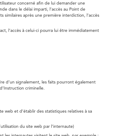
utilisateur concerné afin de lui demander une
nde dans le délai imparti, l’accès au Point de
s similaires après une première interdiction, l’accès
act, l’accès à celui-ci pourra lui être immédiatement
adre d’un signalement, les faits pourront également
’Instruction criminelle.
te web et d’établir des statistiques relatives à sa
utilisation du site web par l’internaute)
nt les internautes visitent le site web, par exemple :