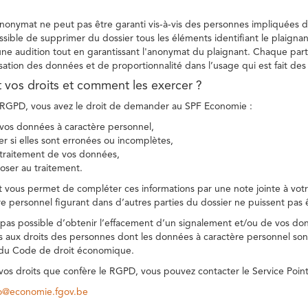
 anonymat ne peut pas être garanti vis-à-vis des personnes impliquées da
sible de supprimer du dossier tous les éléments identifiant le plaignan
une audition tout en garantissant l'anonymat du plaignant. Chaque part
sation des données et de proportionnalité dans l’usage qui est fait de
t vos droits et comment les exercer ?
GPD, vous avez le droit de demander au SPF Economie :
vos données à caractère personnel,
ier si elles sont erronées ou incomplètes,
e traitement de vos données,
ser au traitement.
t vous permet de compléter ces informations par une note jointe à votre
e personnel figurant dans d’autres parties du dossier ne puissent pas 
est pas possible d’obtenir l’effacement d’un signalement et/ou de vos do
ns aux droits des personnes dont les données à caractère personnel sont
 du Code de droit économique.
 vos droits que confère le RGPD, vous pouvez contacter le Service Poi
co@economie.fgov.be