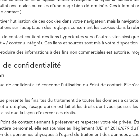
ltations totales ou celles d’une page bien déterminée. Ces information
e contact.)
ver l’utilisation de ces cookies dans votre navigateur, mais la navigati
ations sur l’adaptation des réglages concernant les cookies dans la rub
 de contact contient des liens hypertextes vers d'autres sites ainsi que
/ contenu intégré). Ces liens et sources sont mis à votre disposition u
eproduire des informations à des fins non commerciales est autorisé, m
e de confidentialité
on
ue de confidentialité concerne l’utilisation du Point de contact. Elle s'
ue présente les finalités du traitement de toutes les données à caractèr
s et protégées, l'usage qui en est fait et les droits dont vous jouissez le
 ainsi que la façon d'exercer ces droits.
Point de contact tiennent à préserver et respecter votre vie privée. Ét
ctère personnel, elle est soumise au Règlement (UE) n° 2016/679 du 
tion des personnes physiques à l’égard du traitement des données à carac