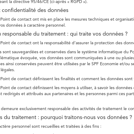
ant la directive 95/46/CE (ci-après « RGPD »).
t confidentialité des données
Point de contact ont mis en place les mesures techniques et organisation
 vos données à caractère personnel.
u responsable du traitement : qui traite vos données ?
Point de contact ont la responsabilité d’assurer la protection des donnée
 sont sauvegardées et conservées dans le système informatique du Po
oblématique évoquée, vos données sont communiquées à une ou plusieur
es ainsi conservées peuvent être utilisées par le SPF Economie et/ou se
 légales.
Point de contact définissent les finalités et comment les données sont 
Point de contact définissent les moyens à utiliser, à savoir les données
 redirigés et attribués aux partenaires et les personnes parmi ces part
demeure exclusivement responsable des activités de traitement le con
tés du traitement : pourquoi traitons-nous vos données ?
tère personnel sont recueillies et traitées à des fins :