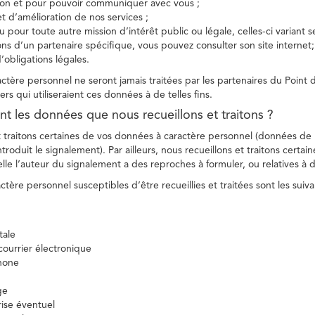
tion et pour pouvoir communiquer avec vous ;
et d’amélioration de nos services ;
 pour toute autre mission d’intérêt public ou légale, celles-ci variant 
ions d’un partenaire spécifique, vous pouvez consulter son site internet;
’obligations légales.
tère personnel ne seront jamais traitées par les partenaires du Point d
ers qui utiliseraient ces données à de telles fins.
nt les données que nous recueillons et traitons ?
t traitons certaines de vos données à caractère personnel (données de
troduit le signalement). Par ailleurs, nous recueillons et traitons certai
lle l’auteur du signalement a des reproches à formuler, ou relatives à 
tère personnel susceptibles d’être recueillies et traitées sont les suiva
tale
ourrier électronique
hone
ge
ise éventuel