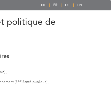
NL
FR
DE
EN
et politique de
ires
ie) ;
ronnement (SPF Santé publique) ;