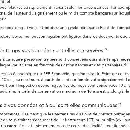
entuel
es relatives au signalement, variant selon les circonstances. Par exemple
ional de l’auteur du signalement ou le n° de compte bancaire sur lequel
erie
raitées lorsque vous introduisez un signalement sur le Point de contact
ctère personnel peuvent également figurer dans les documents que vo
de temps vos données sont-elles conservées ?
à caractère personnel traitées sont conservées durant le temps nécessai
, lequel peut varier en fonction des circonstances et des partenaires d
spection économique du SPF Economie, gestionnaire du Point de contact
10 ans, au maximum, à partir de la réception de votre signalement. Lo
vert par l’Inspection économique, vos données sont conservées 10 ans,
diciaire, le délai de conservation maximum de 10 ans est prolongé, le c
ès à vos données et à qui sont-elles communiquées ?
rconstances, il se peut que les partenaires du Point de contact partag
ex : sous-traitant s’occupant de l’infrastructure ICT) ou publics (ex : au
s un cadre légal et uniquement dans le cadre des finalités mentionnées