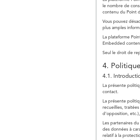
le nombre de consu
contenu du Point d
Vous pouvez désacti
plus amples inform
La plateforme Point
Embedded content » 
Seul le droit de r
4. Politiqu
4.1. Introducti
La présente politiq
contact.
La présente politiq
recueillies, traitée
d’opposition, etc.),
Les partenaires du 
des données à cara
relatif à la protec