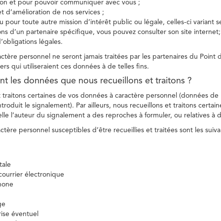
tion et pour pouvoir communiquer avec vous ;
et d’amélioration de nos services ;
 pour toute autre mission d’intérêt public ou légale, celles-ci variant 
ions d’un partenaire spécifique, vous pouvez consulter son site internet;
’obligations légales.
tère personnel ne seront jamais traitées par les partenaires du Point d
ers qui utiliseraient ces données à de telles fins.
nt les données que nous recueillons et traitons ?
t traitons certaines de vos données à caractère personnel (données de
troduit le signalement). Par ailleurs, nous recueillons et traitons certai
lle l’auteur du signalement a des reproches à formuler, ou relatives à 
tère personnel susceptibles d’être recueillies et traitées sont les suiva
tale
ourrier électronique
hone
ge
ise éventuel