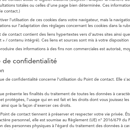
ltations totales ou celles d’une page bien déterminée. Ces information
e contact.)
ver l’utilisation de ces cookies dans votre navigateur, mais la navigati
ations sur l’adaptation des réglages concernant les cookies dans la rub
 de contact contient des liens hypertextes vers d'autres sites ainsi que
/ contenu intégré). Ces liens et sources sont mis à votre disposition u
eproduire des informations à des fins non commerciales est autorisé, m
e de confidentialité
on
ue de confidentialité concerne l’utilisation du Point de contact. Elle s'
ue présente les finalités du traitement de toutes les données à caractèr
s et protégées, l'usage qui en est fait et les droits dont vous jouissez le
 ainsi que la façon d'exercer ces droits.
Point de contact tiennent à préserver et respecter votre vie privée. Ét
ctère personnel, elle est soumise au Règlement (UE) n° 2016/679 du 
tion des personnes physiques à l’égard du traitement des données à carac