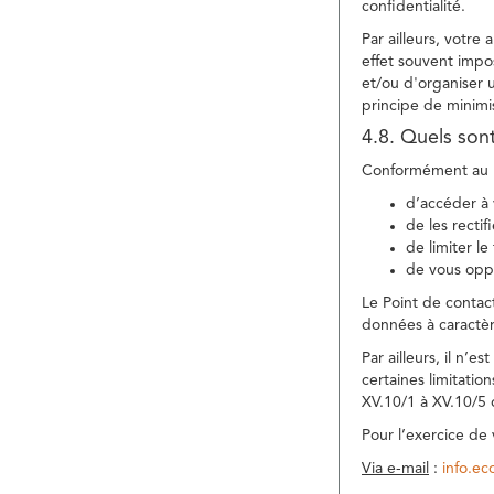
confidentialité.
Par ailleurs, votre
effet souvent impos
et/ou d'organiser 
principe de minimi
4.8. Quels son
Conformément au R
d’accéder à 
de les rectif
de limiter l
de vous oppo
Le Point de contac
données à caractèr
Par ailleurs, il n’
certaines limitatio
XV.10/1 à XV.10/5
Pour l’exercice de
Via e-mail
:
info.e