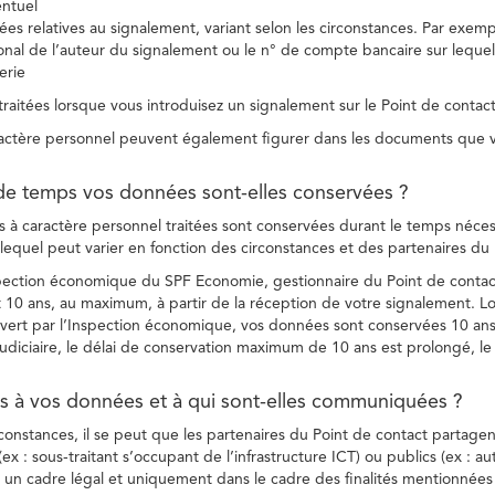
entuel
es relatives au signalement, variant selon les circonstances. Par exemple
ional de l’auteur du signalement ou le n° de compte bancaire sur lequel
erie
raitées lorsque vous introduisez un signalement sur le Point de contact
ctère personnel peuvent également figurer dans les documents que vo
de temps vos données sont-elles conservées ?
à caractère personnel traitées sont conservées durant le temps nécessai
, lequel peut varier en fonction des circonstances et des partenaires d
spection économique du SPF Economie, gestionnaire du Point de contact
10 ans, au maximum, à partir de la réception de votre signalement. Lo
vert par l’Inspection économique, vos données sont conservées 10 ans,
diciaire, le délai de conservation maximum de 10 ans est prolongé, le c
ès à vos données et à qui sont-elles communiquées ?
rconstances, il se peut que les partenaires du Point de contact partag
ex : sous-traitant s’occupant de l’infrastructure ICT) ou publics (ex : au
s un cadre légal et uniquement dans le cadre des finalités mentionnées