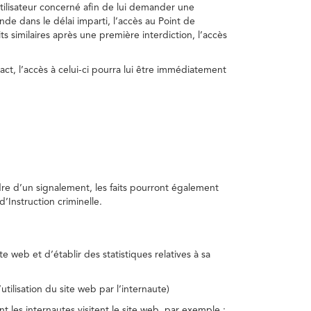
utilisateur concerné afin de lui demander une
nde dans le délai imparti, l’accès au Point de
s similaires après une première interdiction, l’accès
act, l’accès à celui-ci pourra lui être immédiatement
adre d’un signalement, les faits pourront également
’Instruction criminelle.
te web et d’établir des statistiques relatives à sa
utilisation du site web par l’internaute)
nt les internautes visitent le site web, par exemple :