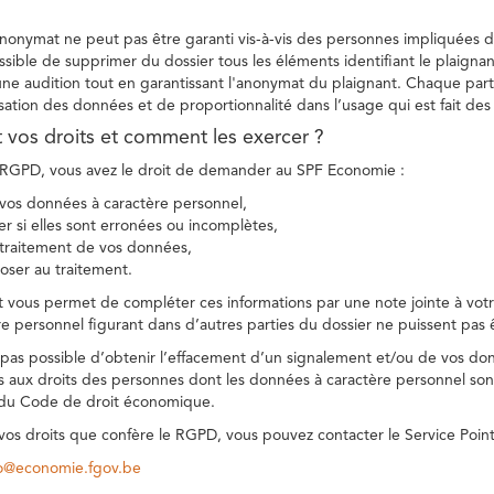
 anonymat ne peut pas être garanti vis-à-vis des personnes impliquées da
sible de supprimer du dossier tous les éléments identifiant le plaignan
une audition tout en garantissant l'anonymat du plaignant. Chaque part
sation des données et de proportionnalité dans l’usage qui est fait de
t vos droits et comment les exercer ?
GPD, vous avez le droit de demander au SPF Economie :
vos données à caractère personnel,
ier si elles sont erronées ou incomplètes,
e traitement de vos données,
ser au traitement.
t vous permet de compléter ces informations par une note jointe à votre
e personnel figurant dans d’autres parties du dossier ne puissent pas 
est pas possible d’obtenir l’effacement d’un signalement et/ou de vos do
ns aux droits des personnes dont les données à caractère personnel sont
 du Code de droit économique.
 vos droits que confère le RGPD, vous pouvez contacter le Service Poi
co@economie.fgov.be