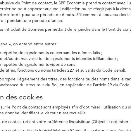
on abusive du Point de contact, le SPF Economie prendra contact avec l’
dernier ne peut apporter aucune justification ou ne réagit pas à la dema
être interdit pour une période de 6 mois. S’il commet à nouveau des fait
terdit pendant une période d’un an.
a pas introduit de données permettant de le joindre dans le Point de cont
busive », on entend entre autres :
on répétée de signalements concernant les mêmes faits ;
té et/ou de mauvaise foi de signalements infondés (diffamation) ;
on répétée de signalements vides de sens ;
 de titres, fonctions ou noms (articles 227 et suivants du Code pénal).
’approprie illégalement des titres, des fonctions ou des noms dans le c
nnaissance du procureur du Roi, en application de l’article 29 du Code d
ion des cookies
 sur le Point de contact sont employés afin d’optimiser l’utilisation du si
e donnée identifiant le visiteur n’est recueillie.
 de contact retient votre préférence linguistique (Objectif : optimiser l’
 de contact utilise le logiciel Matomo (Objectif : analyser la manière do