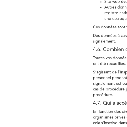
Site web év
Autres donné
registre nat
une escroqu
Ces données sont t
Des données à cara
signalement.
4.6. Combien 
Toutes vos données 
ont été recueillies
S’agissant de l’In
personnel pendant 
signalement est ou
cas de procédure ju
procédure.
4.7. Qui a acc
En fonction des ci
organismes privés (
cela s'inscrive dan