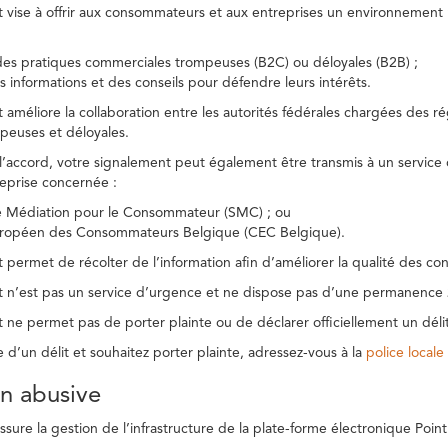
t vise à offrir aux consommateurs et aux entreprises un environnement n
des pratiques commerciales trompeuses (B2C) ou déloyales (B2B) ;
s informations et des conseils pour défendre leurs intérêts.
t améliore la collaboration entre les autorités fédérales chargées des 
peuses et déloyales.
l’accord, votre signalement peut également être transmis à un service
reprise concernée :
de Médiation pour le Consommateur (SMC) ; ou
uropéen des Consommateurs Belgique (CEC Belgique).
 permet de récolter de l’information afin d’améliorer la qualité des con
t n’est pas un service d’urgence et ne dispose pas d’une permanence 
 ne permet pas de porter plainte ou de déclarer officiellement un délit
e d’un délit et souhaitez porter plainte, adressez-vous à la
police locale
ion abusive
ure la gestion de l’infrastructure de la plate-forme électronique Point