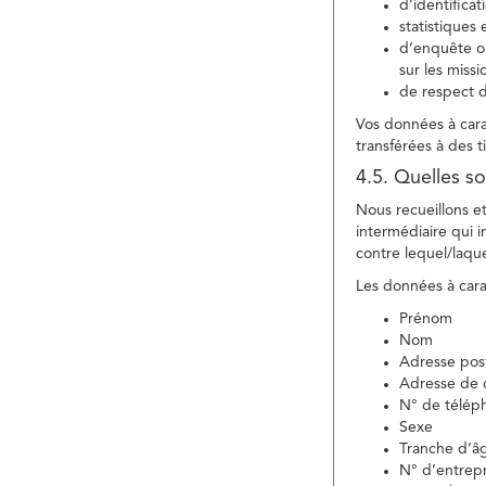
d’identifica
statistiques 
d’enquête ou
sur les miss
de respect d
Vos données à carac
transférées à des ti
4.5. Quelles so
Nous recueillons e
intermédiaire qui in
contre lequel/laque
Les données à carac
Prénom
Nom
Adresse pos
Adresse de c
N° de télép
Sexe
Tranche d’â
N° d’entrepr