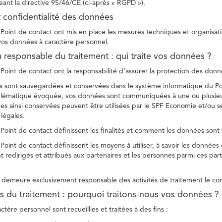
ant la directive 95/46/CE (ci-après « RGPD »).
t confidentialité des données
Point de contact ont mis en place les mesures techniques et organisation
 vos données à caractère personnel.
u responsable du traitement : qui traite vos données ?
Point de contact ont la responsabilité d’assurer la protection des donnée
 sont sauvegardées et conservées dans le système informatique du Po
oblématique évoquée, vos données sont communiquées à une ou plusieur
es ainsi conservées peuvent être utilisées par le SPF Economie et/ou se
 légales.
Point de contact définissent les finalités et comment les données sont 
Point de contact définissent les moyens à utiliser, à savoir les données
 redirigés et attribués aux partenaires et les personnes parmi ces part
demeure exclusivement responsable des activités de traitement le con
tés du traitement : pourquoi traitons-nous vos données ?
tère personnel sont recueillies et traitées à des fins :