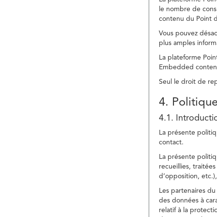
le nombre de consu
contenu du Point d
Vous pouvez désacti
plus amples inform
La plateforme Point
Embedded content » 
Seul le droit de r
4. Politiqu
4.1. Introducti
La présente politiq
contact.
La présente politiq
recueillies, traitée
d’opposition, etc.),
Les partenaires du 
des données à cara
relatif à la protec