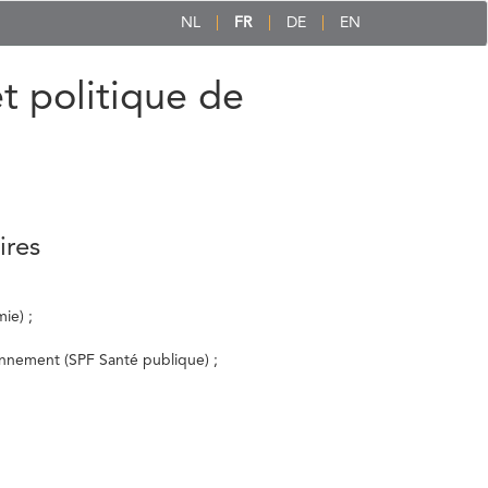
NL
FR
DE
EN
et politique de
ires
ie) ;
ronnement (SPF Santé publique) ;