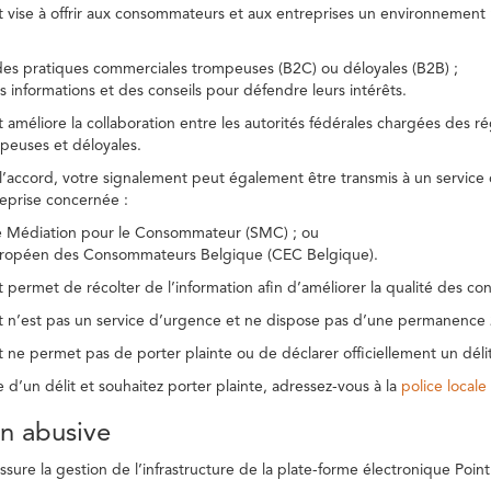
t vise à offrir aux consommateurs et aux entreprises un environnement n
des pratiques commerciales trompeuses (B2C) ou déloyales (B2B) ;
s informations et des conseils pour défendre leurs intérêts.
t améliore la collaboration entre les autorités fédérales chargées des 
peuses et déloyales.
l’accord, votre signalement peut également être transmis à un service
reprise concernée :
de Médiation pour le Consommateur (SMC) ; ou
uropéen des Consommateurs Belgique (CEC Belgique).
 permet de récolter de l’information afin d’améliorer la qualité des con
t n’est pas un service d’urgence et ne dispose pas d’une permanence 
 ne permet pas de porter plainte ou de déclarer officiellement un délit
e d’un délit et souhaitez porter plainte, adressez-vous à la
police locale
ion abusive
ure la gestion de l’infrastructure de la plate-forme électronique Point