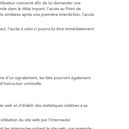
utilisateur concerné afin de lui demander une
nde dans le délai imparti, l’accès au Point de
s similaires après une première interdiction, l’accès
act, l’accès à celui-ci pourra lui être immédiatement
adre d’un signalement, les faits pourront également
’Instruction criminelle.
te web et d’établir des statistiques relatives à sa
utilisation du site web par l’internaute)
nt les internautes visitent le site web, par exemple :