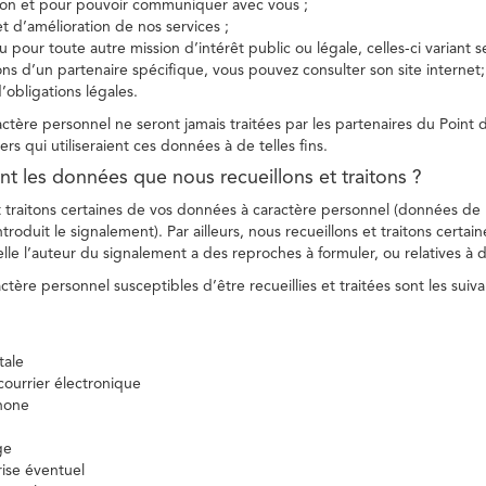
tion et pour pouvoir communiquer avec vous ;
et d’amélioration de nos services ;
 pour toute autre mission d’intérêt public ou légale, celles-ci variant 
ions d’un partenaire spécifique, vous pouvez consulter son site internet;
’obligations légales.
tère personnel ne seront jamais traitées par les partenaires du Point d
ers qui utiliseraient ces données à de telles fins.
nt les données que nous recueillons et traitons ?
t traitons certaines de vos données à caractère personnel (données de
troduit le signalement). Par ailleurs, nous recueillons et traitons certai
lle l’auteur du signalement a des reproches à formuler, ou relatives à 
tère personnel susceptibles d’être recueillies et traitées sont les suiva
tale
ourrier électronique
hone
ge
ise éventuel