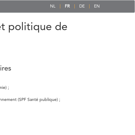
NL
FR
DE
EN
et politique de
ires
ie) ;
ronnement (SPF Santé publique) ;