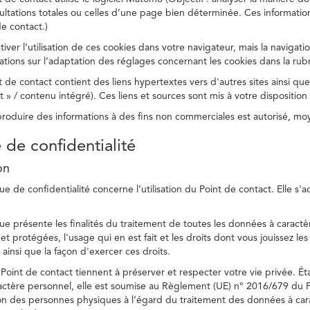
ltations totales ou celles d’une page bien déterminée. Ces information
e contact.)
ver l’utilisation de ces cookies dans votre navigateur, mais la navigati
ations sur l’adaptation des réglages concernant les cookies dans la rub
 de contact contient des liens hypertextes vers d'autres sites ainsi que
/ contenu intégré). Ces liens et sources sont mis à votre disposition u
eproduire des informations à des fins non commerciales est autorisé, m
e de confidentialité
on
ue de confidentialité concerne l’utilisation du Point de contact. Elle s'
ue présente les finalités du traitement de toutes les données à caractèr
s et protégées, l'usage qui en est fait et les droits dont vous jouissez le
 ainsi que la façon d'exercer ces droits.
Point de contact tiennent à préserver et respecter votre vie privée. Ét
ctère personnel, elle est soumise au Règlement (UE) n° 2016/679 du 
tion des personnes physiques à l’égard du traitement des données à carac