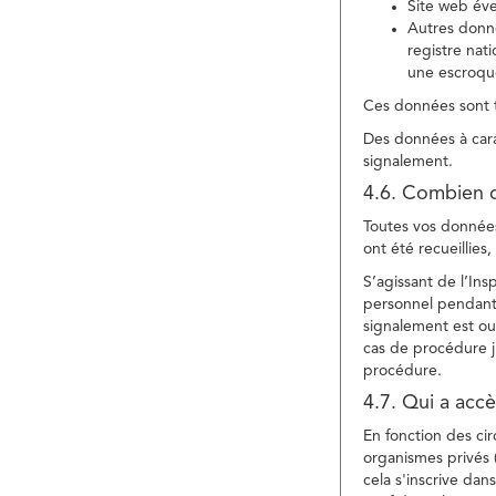
Site web év
Autres donné
registre nat
une escroqu
Ces données sont t
Des données à cara
signalement.
4.6. Combien 
Toutes vos données 
ont été recueillies
S’agissant de l’In
personnel pendant 
signalement est ou
cas de procédure ju
procédure.
4.7. Qui a acc
En fonction des ci
organismes privés (
cela s'inscrive dan