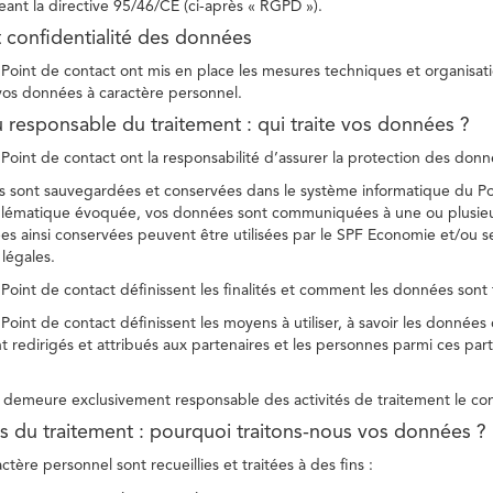
ant la directive 95/46/CE (ci-après « RGPD »).
t confidentialité des données
Point de contact ont mis en place les mesures techniques et organisation
 vos données à caractère personnel.
u responsable du traitement : qui traite vos données ?
Point de contact ont la responsabilité d’assurer la protection des donnée
 sont sauvegardées et conservées dans le système informatique du Po
oblématique évoquée, vos données sont communiquées à une ou plusieur
es ainsi conservées peuvent être utilisées par le SPF Economie et/ou se
 légales.
Point de contact définissent les finalités et comment les données sont 
Point de contact définissent les moyens à utiliser, à savoir les données
 redirigés et attribués aux partenaires et les personnes parmi ces part
demeure exclusivement responsable des activités de traitement le con
tés du traitement : pourquoi traitons-nous vos données ?
tère personnel sont recueillies et traitées à des fins :