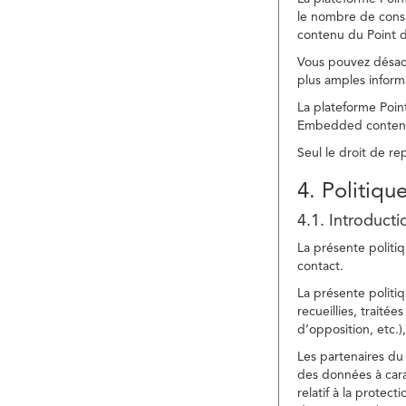
le nombre de consu
contenu du Point d
Vous pouvez désacti
plus amples inform
La plateforme Point
Embedded content » 
Seul le droit de r
4. Politiqu
4.1. Introducti
La présente politiq
contact.
La présente politiq
recueillies, traitée
d’opposition, etc.),
Les partenaires du 
des données à cara
relatif à la protec