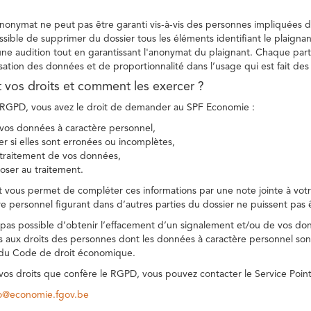
 anonymat ne peut pas être garanti vis-à-vis des personnes impliquées da
sible de supprimer du dossier tous les éléments identifiant le plaignan
une audition tout en garantissant l'anonymat du plaignant. Chaque part
sation des données et de proportionnalité dans l’usage qui est fait de
t vos droits et comment les exercer ?
GPD, vous avez le droit de demander au SPF Economie :
vos données à caractère personnel,
ier si elles sont erronées ou incomplètes,
e traitement de vos données,
ser au traitement.
t vous permet de compléter ces informations par une note jointe à votre
e personnel figurant dans d’autres parties du dossier ne puissent pas 
est pas possible d’obtenir l’effacement d’un signalement et/ou de vos do
ns aux droits des personnes dont les données à caractère personnel sont
 du Code de droit économique.
 vos droits que confère le RGPD, vous pouvez contacter le Service Poi
co@economie.fgov.be