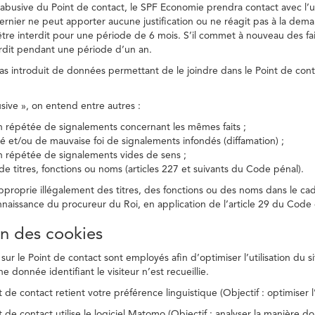
on abusive du Point de contact, le SPF Economie prendra contact avec l’
dernier ne peut apporter aucune justification ou ne réagit pas à la dema
être interdit pour une période de 6 mois. S’il commet à nouveau des fait
terdit pendant une période d’un an.
a pas introduit de données permettant de le joindre dans le Point de cont
busive », on entend entre autres :
on répétée de signalements concernant les mêmes faits ;
té et/ou de mauvaise foi de signalements infondés (diffamation) ;
on répétée de signalements vides de sens ;
 de titres, fonctions ou noms (articles 227 et suivants du Code pénal).
’approprie illégalement des titres, des fonctions ou des noms dans le c
nnaissance du procureur du Roi, en application de l’article 29 du Code d
ion des cookies
 sur le Point de contact sont employés afin d’optimiser l’utilisation du si
e donnée identifiant le visiteur n’est recueillie.
 de contact retient votre préférence linguistique (Objectif : optimiser l’
 de contact utilise le logiciel Matomo (Objectif : analyser la manière do