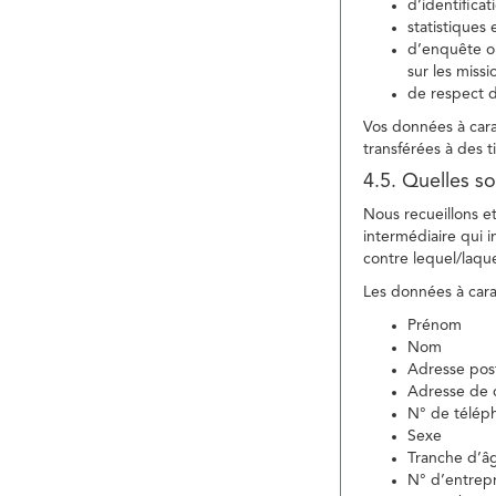
d’identifica
statistiques 
d’enquête ou
sur les miss
de respect d
Vos données à carac
transférées à des ti
4.5. Quelles so
Nous recueillons e
intermédiaire qui in
contre lequel/laque
Les données à carac
Prénom
Nom
Adresse pos
Adresse de c
N° de télép
Sexe
Tranche d’â
N° d’entrepr