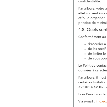
confidentialité.
Par ailleurs, votre
effet souvent impos
et/ou d'organiser 
principe de minimi
4.8. Quels son
Conformément au R
d’accéder à 
de les rectif
de limiter l
de vous oppo
Le Point de contac
données à caractèr
Par ailleurs, il n’
certaines limitatio
XV.10/1 à XV.10/5
Pour l’exercice de
Via e-mail
:
info.e