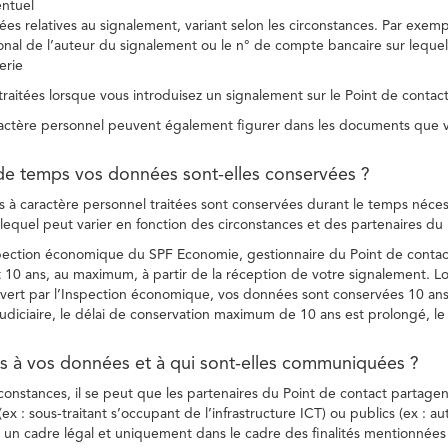
entuel
es relatives au signalement, variant selon les circonstances. Par exemple
ional de l’auteur du signalement ou le n° de compte bancaire sur lequel
erie
raitées lorsque vous introduisez un signalement sur le Point de contact
ctère personnel peuvent également figurer dans les documents que vo
de temps vos données sont-elles conservées ?
à caractère personnel traitées sont conservées durant le temps nécessai
, lequel peut varier en fonction des circonstances et des partenaires d
spection économique du SPF Economie, gestionnaire du Point de contact
10 ans, au maximum, à partir de la réception de votre signalement. Lo
vert par l’Inspection économique, vos données sont conservées 10 ans,
diciaire, le délai de conservation maximum de 10 ans est prolongé, le c
ès à vos données et à qui sont-elles communiquées ?
rconstances, il se peut que les partenaires du Point de contact partag
ex : sous-traitant s’occupant de l’infrastructure ICT) ou publics (ex : au
s un cadre légal et uniquement dans le cadre des finalités mentionnées