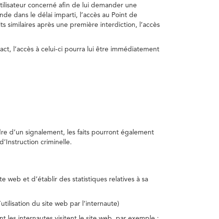
utilisateur concerné afin de lui demander une
nde dans le délai imparti, l’accès au Point de
s similaires après une première interdiction, l’accès
act, l’accès à celui-ci pourra lui être immédiatement
adre d’un signalement, les faits pourront également
’Instruction criminelle.
te web et d’établir des statistiques relatives à sa
utilisation du site web par l’internaute)
nt les internautes visitent le site web, par exemple :