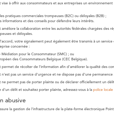
t vise à offrir aux consommateurs et aux entreprises un environnement n
des pratiques commerciales trompeuses (B2C) ou déloyales (B2B) ;
s informations et des conseils pour défendre leurs intérêts.
t améliore la collaboration entre les autorités fédérales chargées des 
peuses et déloyales.
l’accord, votre signalement peut également être transmis à un service
reprise concernée :
de Médiation pour le Consommateur (SMC) ; ou
uropéen des Consommateurs Belgique (CEC Belgique).
 permet de récolter de l’information afin d’améliorer la qualité des con
t n’est pas un service d’urgence et ne dispose pas d’une permanence 
 ne permet pas de porter plainte ou de déclarer officiellement un délit
e d’un délit et souhaitez porter plainte, adressez-vous à la
police locale
ion abusive
ure la gestion de l’infrastructure de la plate-forme électronique Point