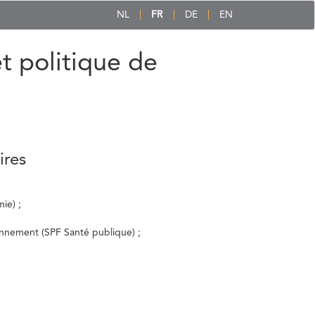
NL
FR
DE
EN
et politique de
ires
ie) ;
ronnement (SPF Santé publique) ;