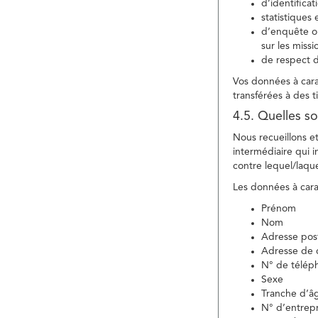
d’identifica
statistiques 
d’enquête ou
sur les miss
de respect d
Vos données à carac
transférées à des ti
4.5. Quelles so
Nous recueillons e
intermédiaire qui in
contre lequel/laque
Les données à carac
Prénom
Nom
Adresse pos
Adresse de c
N° de télép
Sexe
Tranche d’â
N° d’entrepr