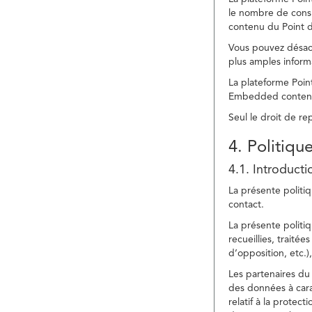
le nombre de consu
contenu du Point d
Vous pouvez désacti
plus amples inform
La plateforme Point
Embedded content » 
Seul le droit de r
4. Politiqu
4.1. Introducti
La présente politiq
contact.
La présente politiq
recueillies, traitée
d’opposition, etc.),
Les partenaires du 
des données à cara
relatif à la protec