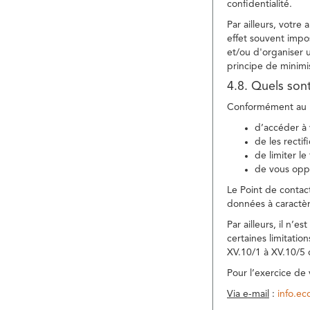
confidentialité.
Par ailleurs, votre
effet souvent impos
et/ou d'organiser 
principe de minimi
4.8. Quels son
Conformément au R
d’accéder à 
de les rectif
de limiter l
de vous oppo
Le Point de contac
données à caractèr
Par ailleurs, il n’
certaines limitatio
XV.10/1 à XV.10/5
Pour l’exercice de
Via e-mail
:
info.e