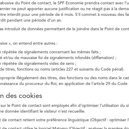
on abusive du Point de contact, le SPF Economie prendra contact avec l’
dernier ne peut apporter aucune justification ou ne réagit pas à la dema
être interdit pour une période de 6 mois. S’il commet à nouveau des fait
terdit pendant une période d’un an.
a pas introduit de données permettant de le joindre dans le Point de cont
busive », on entend entre autres :
on répétée de signalements concernant les mêmes faits ;
té et/ou de mauvaise foi de signalements infondés (diffamation) ;
on répétée de signalements vides de sens ;
 de titres, fonctions ou noms (articles 227 et suivants du Code pénal).
’approprie illégalement des titres, des fonctions ou des noms dans le c
nnaissance du procureur du Roi, en application de l’article 29 du Code d
ion des cookies
 sur le Point de contact sont employés afin d’optimiser l’utilisation du si
e donnée identifiant le visiteur n’est recueillie.
 de contact retient votre préférence linguistique (Objectif : optimiser l’
 de contact utilise le logiciel Matomo (Objectif : analyser la manière do