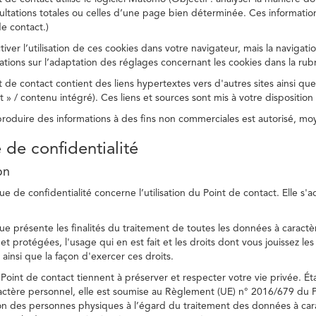
ltations totales ou celles d’une page bien déterminée. Ces information
e contact.)
ver l’utilisation de ces cookies dans votre navigateur, mais la navigati
ations sur l’adaptation des réglages concernant les cookies dans la rub
 de contact contient des liens hypertextes vers d'autres sites ainsi que
/ contenu intégré). Ces liens et sources sont mis à votre disposition u
eproduire des informations à des fins non commerciales est autorisé, m
e de confidentialité
on
ue de confidentialité concerne l’utilisation du Point de contact. Elle s'
ue présente les finalités du traitement de toutes les données à caractèr
s et protégées, l'usage qui en est fait et les droits dont vous jouissez le
 ainsi que la façon d'exercer ces droits.
Point de contact tiennent à préserver et respecter votre vie privée. Ét
ctère personnel, elle est soumise au Règlement (UE) n° 2016/679 du 
tion des personnes physiques à l’égard du traitement des données à carac