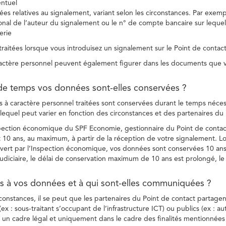
entuel
es relatives au signalement, variant selon les circonstances. Par exemple
ional de l’auteur du signalement ou le n° de compte bancaire sur lequel
erie
raitées lorsque vous introduisez un signalement sur le Point de contact
ctère personnel peuvent également figurer dans les documents que vo
de temps vos données sont-elles conservées ?
à caractère personnel traitées sont conservées durant le temps nécessai
, lequel peut varier en fonction des circonstances et des partenaires d
spection économique du SPF Economie, gestionnaire du Point de contact
10 ans, au maximum, à partir de la réception de votre signalement. Lo
vert par l’Inspection économique, vos données sont conservées 10 ans,
diciaire, le délai de conservation maximum de 10 ans est prolongé, le c
ès à vos données et à qui sont-elles communiquées ?
rconstances, il se peut que les partenaires du Point de contact partag
ex : sous-traitant s’occupant de l’infrastructure ICT) ou publics (ex : au
s un cadre légal et uniquement dans le cadre des finalités mentionnées