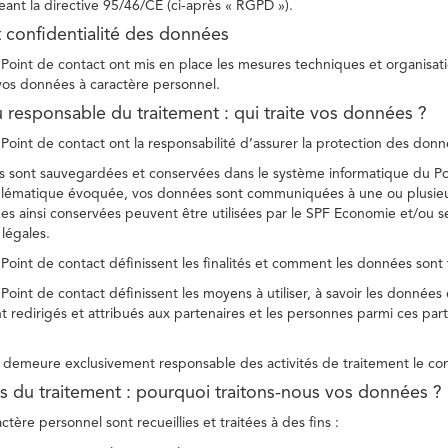
ant la directive 95/46/CE (ci-après « RGPD »).
t confidentialité des données
Point de contact ont mis en place les mesures techniques et organisation
 vos données à caractère personnel.
u responsable du traitement : qui traite vos données ?
Point de contact ont la responsabilité d’assurer la protection des donnée
 sont sauvegardées et conservées dans le système informatique du Po
oblématique évoquée, vos données sont communiquées à une ou plusieur
es ainsi conservées peuvent être utilisées par le SPF Economie et/ou se
 légales.
Point de contact définissent les finalités et comment les données sont 
Point de contact définissent les moyens à utiliser, à savoir les données
 redirigés et attribués aux partenaires et les personnes parmi ces part
demeure exclusivement responsable des activités de traitement le con
tés du traitement : pourquoi traitons-nous vos données ?
tère personnel sont recueillies et traitées à des fins :