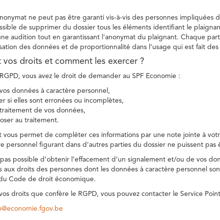
 anonymat ne peut pas être garanti vis-à-vis des personnes impliquées da
sible de supprimer du dossier tous les éléments identifiant le plaignan
une audition tout en garantissant l'anonymat du plaignant. Chaque part
sation des données et de proportionnalité dans l’usage qui est fait de
t vos droits et comment les exercer ?
GPD, vous avez le droit de demander au SPF Economie :
vos données à caractère personnel,
ier si elles sont erronées ou incomplètes,
e traitement de vos données,
ser au traitement.
t vous permet de compléter ces informations par une note jointe à votre
e personnel figurant dans d’autres parties du dossier ne puissent pas 
est pas possible d’obtenir l’effacement d’un signalement et/ou de vos do
ns aux droits des personnes dont les données à caractère personnel sont
 du Code de droit économique.
 vos droits que confère le RGPD, vous pouvez contacter le Service Poi
co@economie.fgov.be