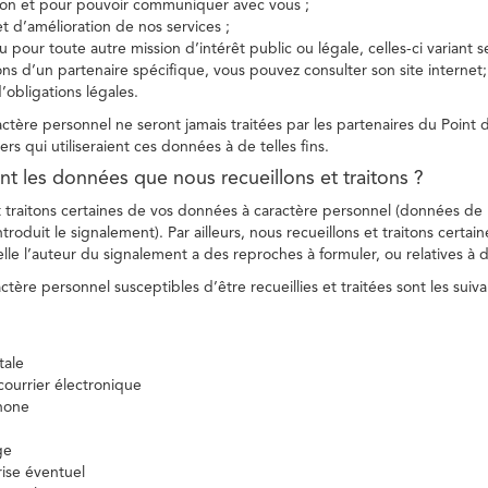
tion et pour pouvoir communiquer avec vous ;
et d’amélioration de nos services ;
 pour toute autre mission d’intérêt public ou légale, celles-ci variant 
ions d’un partenaire spécifique, vous pouvez consulter son site internet;
’obligations légales.
tère personnel ne seront jamais traitées par les partenaires du Point d
ers qui utiliseraient ces données à de telles fins.
nt les données que nous recueillons et traitons ?
t traitons certaines de vos données à caractère personnel (données de
troduit le signalement). Par ailleurs, nous recueillons et traitons certai
lle l’auteur du signalement a des reproches à formuler, ou relatives à 
tère personnel susceptibles d’être recueillies et traitées sont les suiva
tale
ourrier électronique
hone
ge
ise éventuel