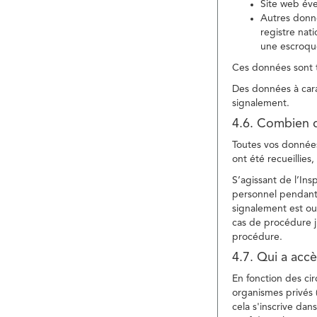
Site web év
Autres donné
registre nat
une escroqu
Ces données sont t
Des données à cara
signalement.
4.6. Combien 
Toutes vos données 
ont été recueillies
S’agissant de l’In
personnel pendant 
signalement est ou
cas de procédure ju
procédure.
4.7. Qui a acc
En fonction des ci
organismes privés (
cela s'inscrive dan