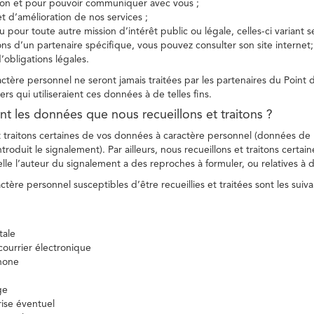
tion et pour pouvoir communiquer avec vous ;
et d’amélioration de nos services ;
 pour toute autre mission d’intérêt public ou légale, celles-ci variant 
ions d’un partenaire spécifique, vous pouvez consulter son site internet;
’obligations légales.
tère personnel ne seront jamais traitées par les partenaires du Point d
ers qui utiliseraient ces données à de telles fins.
nt les données que nous recueillons et traitons ?
t traitons certaines de vos données à caractère personnel (données de
troduit le signalement). Par ailleurs, nous recueillons et traitons certai
lle l’auteur du signalement a des reproches à formuler, ou relatives à 
tère personnel susceptibles d’être recueillies et traitées sont les suiva
tale
ourrier électronique
hone
ge
ise éventuel