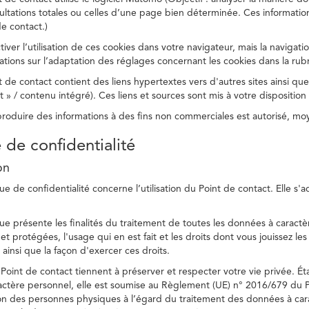
ltations totales ou celles d’une page bien déterminée. Ces information
e contact.)
ver l’utilisation de ces cookies dans votre navigateur, mais la navigati
ations sur l’adaptation des réglages concernant les cookies dans la rub
 de contact contient des liens hypertextes vers d'autres sites ainsi que
/ contenu intégré). Ces liens et sources sont mis à votre disposition u
eproduire des informations à des fins non commerciales est autorisé, m
e de confidentialité
on
ue de confidentialité concerne l’utilisation du Point de contact. Elle s'
ue présente les finalités du traitement de toutes les données à caractèr
s et protégées, l'usage qui en est fait et les droits dont vous jouissez le
 ainsi que la façon d'exercer ces droits.
Point de contact tiennent à préserver et respecter votre vie privée. Ét
ctère personnel, elle est soumise au Règlement (UE) n° 2016/679 du 
tion des personnes physiques à l’égard du traitement des données à carac