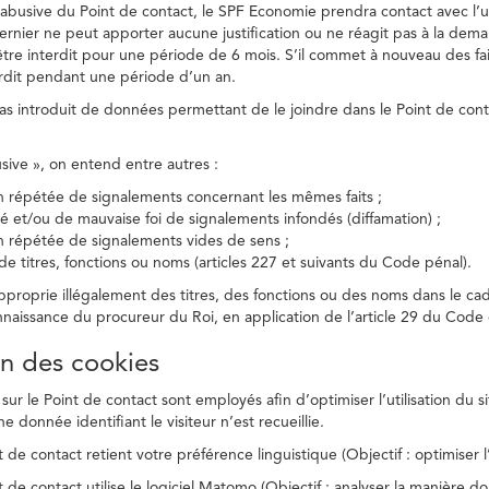
on abusive du Point de contact, le SPF Economie prendra contact avec l’
dernier ne peut apporter aucune justification ou ne réagit pas à la dema
être interdit pour une période de 6 mois. S’il commet à nouveau des fait
terdit pendant une période d’un an.
a pas introduit de données permettant de le joindre dans le Point de cont
busive », on entend entre autres :
on répétée de signalements concernant les mêmes faits ;
té et/ou de mauvaise foi de signalements infondés (diffamation) ;
on répétée de signalements vides de sens ;
 de titres, fonctions ou noms (articles 227 et suivants du Code pénal).
’approprie illégalement des titres, des fonctions ou des noms dans le c
nnaissance du procureur du Roi, en application de l’article 29 du Code d
ion des cookies
 sur le Point de contact sont employés afin d’optimiser l’utilisation du si
e donnée identifiant le visiteur n’est recueillie.
 de contact retient votre préférence linguistique (Objectif : optimiser l’
 de contact utilise le logiciel Matomo (Objectif : analyser la manière do