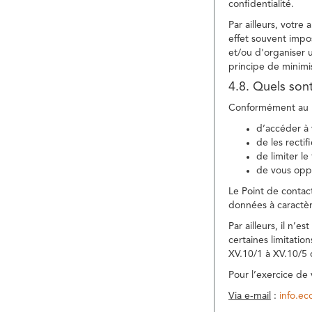
confidentialité.
Par ailleurs, votre
effet souvent impos
et/ou d'organiser 
principe de minimi
4.8. Quels son
Conformément au R
d’accéder à 
de les rectif
de limiter l
de vous oppo
Le Point de contac
données à caractèr
Par ailleurs, il n’
certaines limitatio
XV.10/1 à XV.10/5
Pour l’exercice de
Via e-mail
:
info.e