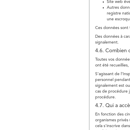
Site web év
Autres donné
registre nat
une escroqu
Ces données sont t
Des données à cara
signalement.
4.6. Combien 
Toutes vos données 
ont été recueillies
S’agissant de l’In
personnel pendant 
signalement est ou
cas de procédure ju
procédure.
4.7. Qui a acc
En fonction des ci
organismes privés (
cela s'inscrive dan