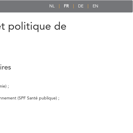
NL
FR
DE
EN
et politique de
ires
ie) ;
ronnement (SPF Santé publique) ;