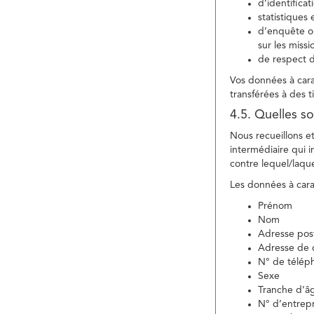
d’identifica
statistiques 
d’enquête ou
sur les miss
de respect d
Vos données à carac
transférées à des ti
4.5. Quelles so
Nous recueillons e
intermédiaire qui in
contre lequel/laque
Les données à carac
Prénom
Nom
Adresse pos
Adresse de c
N° de télép
Sexe
Tranche d’â
N° d’entrepr