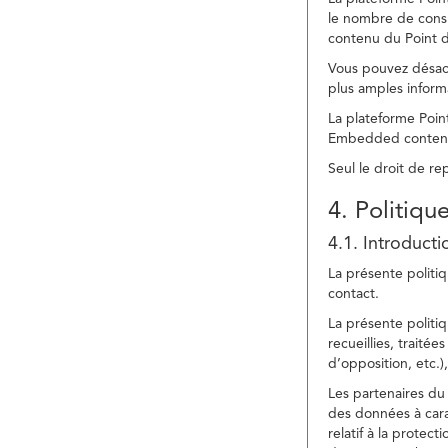
le nombre de consu
contenu du Point d
Vous pouvez désacti
plus amples inform
La plateforme Point
Embedded content » 
Seul le droit de r
4. Politiqu
4.1. Introducti
La présente politiq
contact.
La présente politiq
recueillies, traitée
d’opposition, etc.),
Les partenaires du 
des données à cara
relatif à la protec