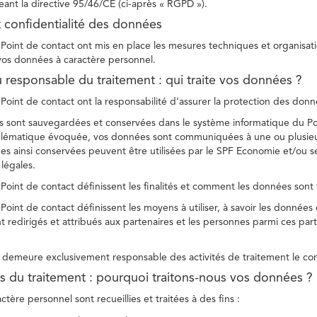
ant la directive 95/46/CE (ci-après « RGPD »).
t confidentialité des données
Point de contact ont mis en place les mesures techniques et organisation
 vos données à caractère personnel.
u responsable du traitement : qui traite vos données ?
Point de contact ont la responsabilité d’assurer la protection des donnée
 sont sauvegardées et conservées dans le système informatique du Po
oblématique évoquée, vos données sont communiquées à une ou plusieur
es ainsi conservées peuvent être utilisées par le SPF Economie et/ou se
 légales.
Point de contact définissent les finalités et comment les données sont 
Point de contact définissent les moyens à utiliser, à savoir les données
 redirigés et attribués aux partenaires et les personnes parmi ces part
demeure exclusivement responsable des activités de traitement le con
tés du traitement : pourquoi traitons-nous vos données ?
tère personnel sont recueillies et traitées à des fins :