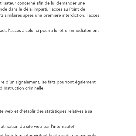
utilisateur concerné afin de lui demander une
nde dans le délai imparti, l’accès au Point de
s similaires après une première interdiction, l’accès
act, l’accès à celui-ci pourra lui être immédiatement
adre d’un signalement, les faits pourront également
’Instruction criminelle.
te web et d’établir des statistiques relatives à sa
utilisation du site web par l’internaute)
nt les internautes visitent le site web, par exemple :