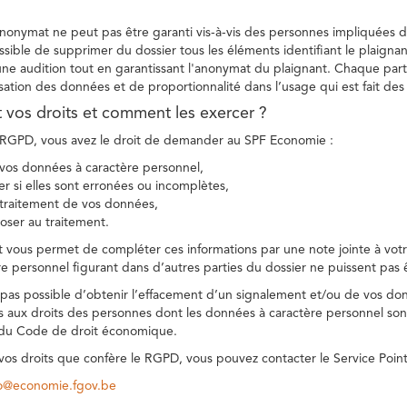
 anonymat ne peut pas être garanti vis-à-vis des personnes impliquées da
sible de supprimer du dossier tous les éléments identifiant le plaignan
une audition tout en garantissant l'anonymat du plaignant. Chaque part
sation des données et de proportionnalité dans l’usage qui est fait de
t vos droits et comment les exercer ?
GPD, vous avez le droit de demander au SPF Economie :
vos données à caractère personnel,
ier si elles sont erronées ou incomplètes,
e traitement de vos données,
ser au traitement.
t vous permet de compléter ces informations par une note jointe à votre
e personnel figurant dans d’autres parties du dossier ne puissent pas 
est pas possible d’obtenir l’effacement d’un signalement et/ou de vos do
ns aux droits des personnes dont les données à caractère personnel sont
 du Code de droit économique.
 vos droits que confère le RGPD, vous pouvez contacter le Service Poi
co@economie.fgov.be