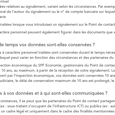
entuel
es relatives au signalement, variant selon les circonstances. Par exemple
ional de l’auteur du signalement ou le n° de compte bancaire sur lequel
erie
raitées lorsque vous introduisez un signalement sur le Point de contact
ctère personnel peuvent également figurer dans les documents que vo
de temps vos données sont-elles conservées ?
à caractère personnel traitées sont conservées durant le temps nécessai
, lequel peut varier en fonction des circonstances et des partenaires d
spection économique du SPF Economie, gestionnaire du Point de contact
10 ans, au maximum, à partir de la réception de votre signalement. Lo
vert par l’Inspection économique, vos données sont conservées 10 ans,
diciaire, le délai de conservation maximum de 10 ans est prolongé, le c
ès à vos données et à qui sont-elles communiquées ?
rconstances, il se peut que les partenaires du Point de contact partag
ex : sous-traitant s’occupant de l’infrastructure ICT) ou publics (ex : au
s un cadre légal et uniquement dans le cadre des finalités mentionnées