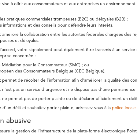
t vise à offrir aux consommateurs et aux entreprises un environnement n
des pratiques commerciales trompeuses (B2C) ou déloyales (B2B) ;
s informations et des conseils pour défendre leurs intérêts.
t améliore la collaboration entre les autorités fédérales chargées des 
peuses et déloyales.
l’accord, votre signalement peut également être transmis à un service
reprise concernée :
de Médiation pour le Consommateur (SMC) ; ou
uropéen des Consommateurs Belgique (CEC Belgique).
 permet de récolter de l’information afin d’améliorer la qualité des con
t n’est pas un service d’urgence et ne dispose pas d’une permanence 
 ne permet pas de porter plainte ou de déclarer officiellement un délit
e d’un délit et souhaitez porter plainte, adressez-vous à la
police locale
ion abusive
ure la gestion de l’infrastructure de la plate-forme électronique Point